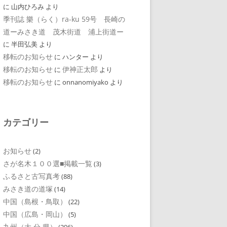
に
山内ひろみ
より
季刊誌 樂（らく）ra-ku 59号 長崎の
道ーみさき道 茂木街道 浦上街道ー
に
半田弘美
より
移転のお知らせ
に
ハンター
より
移転のお知らせ
伊神正太郎
に
より
移転のお知らせ
に
onnanomiyako
より
カテゴリー
お知らせ
(2)
さが名木１００選■掲載一覧
(3)
ふるさと古写真考
(88)
みさき道の道塚
(14)
中国（島根・鳥取）
(22)
中国（広島・岡山）
(5)
九州（大 分 県）