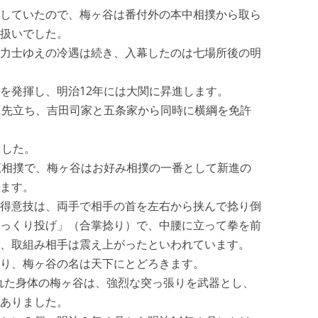
していたので、梅ヶ谷は番付外の本中相撲から取ら
扱いでした。
力士ゆえの冷遇は続き、入幕したのは七場所後の明
を発揮し、明治12年には大関に昇進します。
に先立ち、吉田司家と五条家から同時に横綱を免許
ました。
覧相撲で、梅ヶ谷はお好み相撲の一番として新進の
ます。
得意技は、両手で相手の首を左右から挟んで捻り倒
っくり投げ」（合掌捻り）で、中腰に立って拳を前
、取組み相手は震え上がったといわれています。
り、梅ヶ谷の名は天下にとどろきます。
とれた身体の梅ヶ谷は、強烈な突っ張りを武器とし、
ありました。