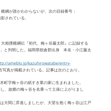
は、横綱が誰かわからないが、次の目録番号：
撮影されている。
は、大相撲横綱伝『初代、梅ヶ谷藤太郎』に記録する
」と判明した。福岡県朝倉郡出身 本名・小江藤太
tp://ameblo.jp/kazuhirowatabe/entry-
写真が掲載されている。記事は次のとおり。
木町字梅ヶ谷の紙すき業の家に生まれました。
門し、故郷の梅ヶ谷を名乗って土俵に上がりまし
は大関に昇進しましたが、大望を抱く梅ヶ谷は江戸