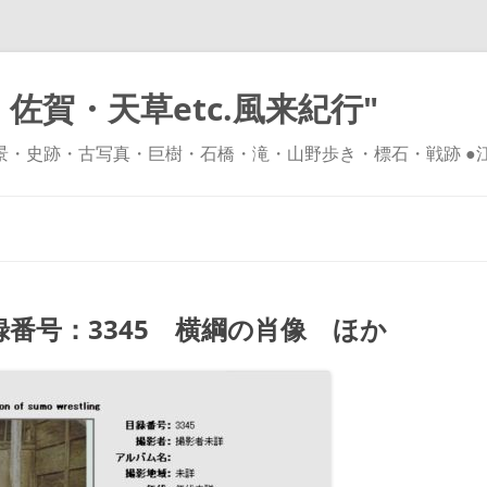
佐賀・天草etc.風来紀行"
風景・史跡・古写真・巨樹・石橋・滝・山野歩き・標石・戦跡 ●
コ
ン
テ
ン
ツ
へ
ス
キ
番号：3345 横綱の肖像 ほか
ッ
プ