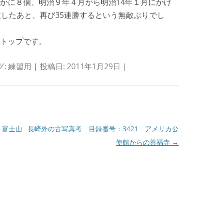
かに８個、明治９年４月から明治14年１月にかけ
敗したあと、再び35連勝するという無敵ぶりでし
トップです。
グ:
練習用
| 投稿日:
2011年1月29日
|
 富士山
長崎外の古写真考 目録番号：3421 アメリカ公
使館からの善福寺
→