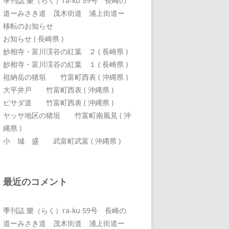
季刊誌 樂（らく）ra-ku 59号 長崎の
道ーみさき道 茂木街道 浦上街道ー
移転のお知らせ
お知らせ ( 長崎県 )
妙相寺・富川渓谷の紅葉 ２ ( 長崎県 )
妙相寺・富川渓谷の紅葉 １ ( 長崎県 )
祖納岳の猪垣 竹富町西表 ( 沖縄県 )
大平井戸 竹富町西表 ( 沖縄県 )
ピサダ道 竹富町西表 ( 沖縄県 )
ヤッサ地区の猪垣 竹富町南風見 ( 沖
縄県 )
小 城 盛 武富町武富 ( 沖縄県 )
最近のコメント
季刊誌 樂（らく）ra-ku 59号 長崎の
道ーみさき道 茂木街道 浦上街道ー