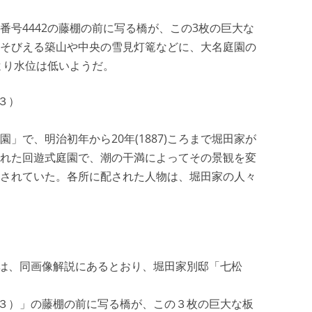
番号4442の藤棚の前に写る橋が、この3枚の巨大な
そびえる築山や中央の雪見灯篭などに、大名庭園の
より水位は低いようだ。
１３）
」で、明治初年から20年(1887)ころまで堀田家が
れた回遊式庭園で、潮の干満によってその景観を変
されていた。各所に配された人物は、堀田家の人々
）」は、同画像解説にあるとおり、堀田家別邸「七松
（１３）」の藤棚の前に写る橋が、この３枚の巨大な板