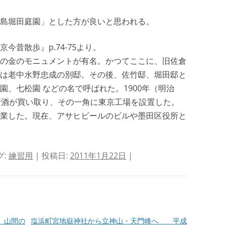
島堀田庭園」とした方が良いと思われる。
散歩』p.74-75より。
の金のモニュメントが有名。かつてここに、旧佐倉
は老中水野忠成の別邸。その後、佐竹邸、堀田邸と
、七松園 などの名で呼ばれた。1900年（明治
麦酒が買い取り、その一角に東京工場を設置した。
業した。現在、アサヒビールのビルや墨田区役所と
グ:
練習用
| 投稿日:
2011年1月22日
|
 山間の
塩浜町宮地嶽神社から立神山・天門峰へ 平成