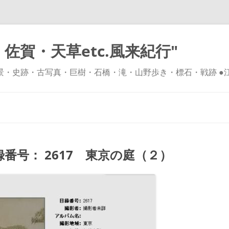
佐賀・天草etc.風来紀行"
風景・史跡・古写真・巨樹・石橋・滝・山野歩き・標石・戦跡 ●
コ
ン
テ
ン
ツ
へ
ス
キ
番号： 2617 東京の庭（２）
ッ
プ