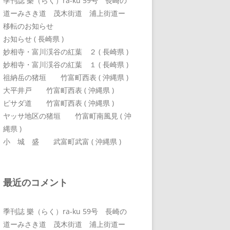
季刊誌 樂（らく）ra-ku 59号 長崎の
道ーみさき道 茂木街道 浦上街道ー
移転のお知らせ
お知らせ ( 長崎県 )
妙相寺・富川渓谷の紅葉 ２ ( 長崎県 )
妙相寺・富川渓谷の紅葉 １ ( 長崎県 )
祖納岳の猪垣 竹富町西表 ( 沖縄県 )
大平井戸 竹富町西表 ( 沖縄県 )
ピサダ道 竹富町西表 ( 沖縄県 )
ヤッサ地区の猪垣 竹富町南風見 ( 沖
縄県 )
小 城 盛 武富町武富 ( 沖縄県 )
最近のコメント
季刊誌 樂（らく）ra-ku 59号 長崎の
道ーみさき道 茂木街道 浦上街道ー