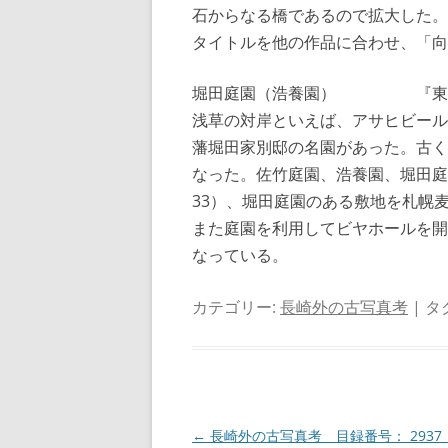
石からなる橋であるので拡大した。
タイトルを他の作品に合わせ、「向
堀田庭園（浩養園） 『東京今昔
浅草の対岸といえば、アサヒビール
藩堀田家別邸の名園があった。古く
なった。佐竹庭園、浩養園、堀田庭園
33）、堀田庭園のある敷地を札幌
また庭園を利用してビヤホールを開
なっている。
カテゴリー:
長崎外の古写真考
| タ
投
←
長崎外の古写真考 目録番号： 2937