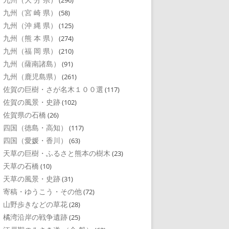
(296)
九州（宮 崎 県）
(58)
九州（沖 縄 県）
(125)
九州（熊 本 県）
(274)
九州（福 岡 県）
(210)
九州（薩南諸島）
(91)
九州（鹿児島県）
(261)
佐賀の巨樹・さが名木１００選
(117)
佐賀の風景・史跡
(102)
佐賀県の石橋
(26)
四国（徳島・高知）
(117)
四国（愛媛・香川）
(63)
天草の巨樹・ふるさと熊本の樹木
(23)
天草の石橋
(10)
天草の風景・史跡
(31)
寄稿・ゆうこう・その他
(72)
山野歩きなどの草花
(28)
橘湾沿岸の戦争遺跡
(25)