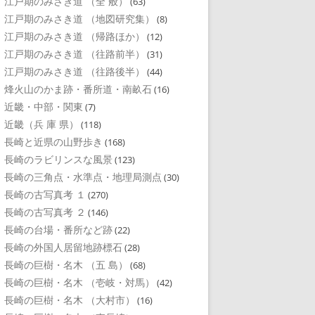
江戸期のみさき道 （全 般）
(63)
江戸期のみさき道 （地図研究集）
(8)
江戸期のみさき道 （帰路ほか）
(12)
江戸期のみさき道 （往路前半）
(31)
江戸期のみさき道 （往路後半）
(44)
烽火山のかま跡・番所道・南畝石
(16)
近畿・中部・関東
(7)
近畿（兵 庫 県）
(118)
長崎と近県の山野歩き
(168)
長崎のラビリンスな風景
(123)
長崎の三角点・水準点・地理局測点
(30)
長崎の古写真考 １
(270)
長崎の古写真考 ２
(146)
長崎の台場・番所など跡
(22)
長崎の外国人居留地跡標石
(28)
長崎の巨樹・名木 （五 島）
(68)
長崎の巨樹・名木 （壱岐・対馬）
(42)
長崎の巨樹・名木 （大村市）
(16)