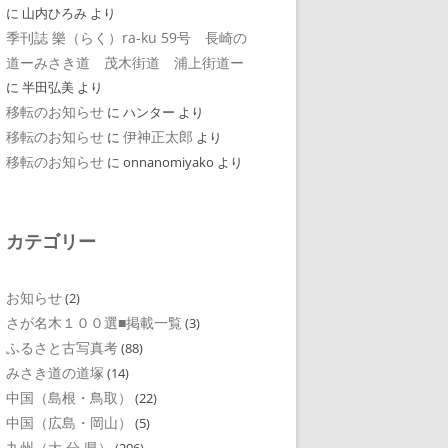
に
山内ひろみ
より
季刊誌 樂（らく）ra-ku 59号 長崎の
道ーみさき道 茂木街道 浦上街道ー
に
半田弘美
より
移転のお知らせ
に
ハンター
より
移転のお知らせ
伊神正太郎
に
より
移転のお知らせ
に
onnanomiyako
より
カテゴリー
お知らせ
(2)
さが名木１００選■掲載一覧
(3)
ふるさと古写真考
(88)
みさき道の道塚
(14)
中国（島根・鳥取）
(22)
中国（広島・岡山）
(5)
九州（大 分 県）