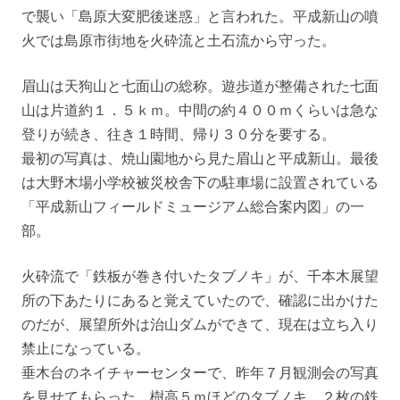
で襲い「島原大変肥後迷惑」と言われた。平成新山の噴
火では島原市街地を火砕流と土石流から守った。
眉山は天狗山と七面山の総称。遊歩道が整備された七面
山は片道約１．５ｋｍ。中間の約４００ｍくらいは急な
登りが続き、往き１時間、帰り３０分を要する。
最初の写真は、焼山園地から見た眉山と平成新山。最後
は大野木場小学校被災校舎下の駐車場に設置されている
「平成新山フィールドミュージアム総合案内図」の一
部。
火砕流で「鉄板が巻き付いたタブノキ」が、千本木展望
所の下あたりにあると覚えていたので、確認に出かけた
のだが、展望所外は治山ダムができて、現在は立ち入り
禁止になっている。
垂木台のネイチャーセンターで、昨年７月観測会の写真
を見せてもらった。樹高５ｍほどのタブノキ。２枚の鉄