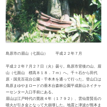
島原市の眉山（七面山） 平成２２年７月
平成２２年７月２７日（火）曇り。島原市背後の山、眉
山（七面山 標高８１８．７ｍ）へ。千々石から田代
原・国見百花台公園・千本木を通って行った。登山口は
島原まゆやまロードの垂木台森林公園平成新山ネイチャ
ーセンター入口手前にある。
眉山は江戸時代の寛政４年（１７９２）、雲仙普賢岳の
噴火が引き金となって大崩壊した。地震と津波が熊本ま