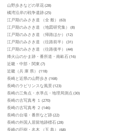
山野歩きなどの草花
(28)
橘湾沿岸の戦争遺跡
(25)
江戸期のみさき道 （全 般）
(63)
江戸期のみさき道 （地図研究集）
(8)
江戸期のみさき道 （帰路ほか）
(12)
江戸期のみさき道 （往路前半）
(31)
江戸期のみさき道 （往路後半）
(44)
烽火山のかま跡・番所道・南畝石
(16)
近畿・中部・関東
(7)
近畿（兵 庫 県）
(118)
長崎と近県の山野歩き
(168)
長崎のラビリンスな風景
(123)
長崎の三角点・水準点・地理局測点
(30)
長崎の古写真考 １
(270)
長崎の古写真考 ２
(146)
長崎の台場・番所など跡
(22)
長崎の外国人居留地跡標石
(28)
長崎の巨樹・名木 （五 島）
(68)