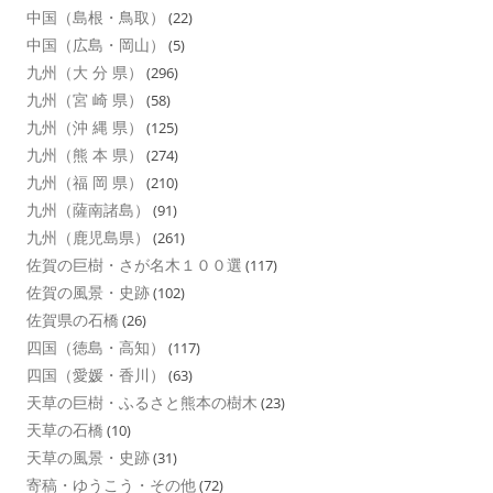
中国（島根・鳥取）
(22)
中国（広島・岡山）
(5)
九州（大 分 県）
(296)
九州（宮 崎 県）
(58)
九州（沖 縄 県）
(125)
九州（熊 本 県）
(274)
九州（福 岡 県）
(210)
九州（薩南諸島）
(91)
九州（鹿児島県）
(261)
佐賀の巨樹・さが名木１００選
(117)
佐賀の風景・史跡
(102)
佐賀県の石橋
(26)
四国（徳島・高知）
(117)
四国（愛媛・香川）
(63)
天草の巨樹・ふるさと熊本の樹木
(23)
天草の石橋
(10)
天草の風景・史跡
(31)
寄稿・ゆうこう・その他
(72)