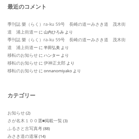
最近のコメント
季刊誌 樂（らく）ra-ku 59号 長崎の道ーみさき道 茂木街
道 浦上街道ー
に
山内ひろみ
より
季刊誌 樂（らく）ra-ku 59号 長崎の道ーみさき道 茂木街
道 浦上街道ー
に
半田弘美
より
移転のお知らせ
に
ハンター
より
移転のお知らせ
伊神正太郎
に
より
移転のお知らせ
に
onnanomiyako
より
カテゴリー
お知らせ
(2)
さが名木１００選■掲載一覧
(3)
ふるさと古写真考
(88)
みさき道の道塚
(14)