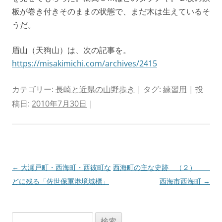
板が巻き付きそのままの状態で、まだ木は生えているそ
うだ。
眉山（天狗山）は、次の記事を。
https://misakimichi.com/archives/2415
カテゴリー:
長崎と近県の山野歩き
| タグ:
練習用
| 投
稿日:
2010年7月30日
|
投
←
大瀬戸町・西海町・西彼町な
西海町の主な史跡 （２）
稿
どに残る「佐世保軍港境域標」
西海市西海町
→
ナ
ビ
検