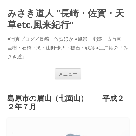
みさき道人 "長崎・佐賀・天
草etc.風来紀行"
■写真ブログ／長崎・佐賀ほか ●風景・史跡・古写真・
巨樹・石橋・滝・山野歩き・標石・戦跡 ●江戸期の「み
さき道」
コ
メニュー
ン
テ
ン
ツ
へ
島原市の眉山（七面山） 平成２
ス
キ
２年７月
ッ
プ