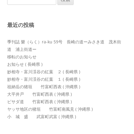
ゲ
索:
ー
シ
最近の投稿
ョ
ン
季刊誌 樂（らく）ra-ku 59号 長崎の道ーみさき道 茂木街
道 浦上街道ー
移転のお知らせ
お知らせ ( 長崎県 )
妙相寺・富川渓谷の紅葉 ２ ( 長崎県 )
妙相寺・富川渓谷の紅葉 １ ( 長崎県 )
祖納岳の猪垣 竹富町西表 ( 沖縄県 )
大平井戸 竹富町西表 ( 沖縄県 )
ピサダ道 竹富町西表 ( 沖縄県 )
ヤッサ地区の猪垣 竹富町南風見 ( 沖縄県 )
小 城 盛 武富町武富 ( 沖縄県 )