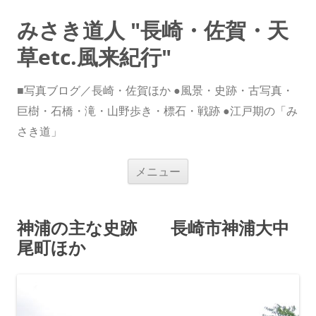
みさき道人 "長崎・佐賀・天
草etc.風来紀行"
■写真ブログ／長崎・佐賀ほか ●風景・史跡・古写真・
巨樹・石橋・滝・山野歩き・標石・戦跡 ●江戸期の「み
さき道」
コ
メニュー
ン
テ
ン
ツ
へ
神浦の主な史跡 長崎市神浦大中
ス
キ
尾町ほか
ッ
プ