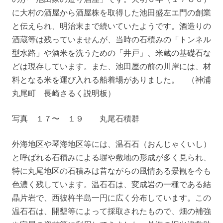
に大村の酒屋から酒屋株を取得した池田盛左エ門の創業
と伝えられ、明治末まで続いていたようです。酒造りの
酒蔵等は残っていませんが、当時の石積みの「トンネル
型水路」や酒米を洗うための「井戸」、米蔵の基礎石な
どは現存しています。また、池田屋の前の川岸には、材
料となる米を運び入れる船着場がありました。 （神浦
丸尾町 長崎さるく説明板）
写真 １７〜 １９ 丸尾石積群
外海地区や琴海地区等には、温石石（おんじゃくいし）
と呼ばれる石積みによる塀や敷地の形成が多く見られ、
特に丸尾地区の石積みは昔ながらの風情ある景観を今も
色濃く残しています。温石石は、変成岩の一種である結
晶片岩で、西彼杵半島一円に広く分布しています。この
温石石は、開墾等によって採取されたもので、畑の補強