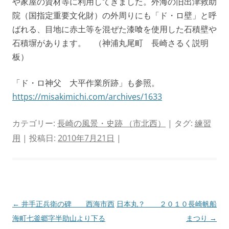
や家屋の資材等に利用してきました。外海の旧出津救助
院（国指定重要文化財）の外周りにも「ド・ロ壁」と呼
ばれる、目地に赤土等を混ぜた漆喰を使用した石積壁や
石積塀があります。 （神浦丸尾町 長崎さるく説明
板）
「ド・ロ神父 大平作業所跡」も参照。
https://misakimichi.com/archives/1633
カテゴリー:
長崎の風景・史跡 （市北西）
| タグ:
練習
用
| 投稿日:
2010年7月21日
|
投
←
井手正兵衛の碑 西海市西
日本丸？ ２０１０長崎帆船
稿
海町七釜郷字半助山より下る
まつり
→