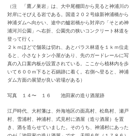
（注 「鷹ノ巣岩」は、大中尾棚田から見ると神浦川の
対岸にそびえる岩である。国道２０２号線新神浦橋から
神浦ダムへ向かい、途中の鱸岩橋から対岸の「そとめ神
浦河川公園」へ右折、公園先の狭いコンクリート林道を
登って行く。
２ｋｍほどで舗装は切れ、あとバラス林道を１ｋｍ位走
ると、小さなトタン小屋があり、先のガードレールに写
真の入口案内板が設置されている。ここから植林内を歩
いて６００ｍ下ると石鍋跡に着く。右側へ登ると、神浦
ダム方面の展望が良い岩場がある）
写真 １４〜 １６ 池田家の造り酒屋跡
江戸時代、大村藩は、外海地区の面高村、松島村、瀬戸
村、雪浦村、神浦村、式見村に酒屋（造り酒屋）を置
き、酒を造らせていました。そのうち、神浦村にあった
のが「池田家の造り酒屋」です。天明６年（１７８６）