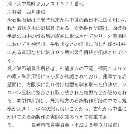
浦下大中尾町タカノス１３７１番地
所有者 西川康信
滑石製石鍋は平安時代末から中世の西日本に広く用いら
れた煮炊き用の厨房具である。石鍋製作所跡は、西彼杵
半島の山中の滑石層の露頭に形成されており、外海地区
においても神浦川、牛牧川などの河川に面した崖や山中
にある露頭などに約３０ヶ所の製作所跡が把握されてい
る。
鷹ノ巣石鍋製作所跡は、神浦ダムの下流、標高１０６ｍ
の鷹ノ巣岩周辺に６か所が確認されており、露頭する岩
壁面に、方眼状に割り付け粗型を剥ぎ取った痕跡や、ソ
ロバン玉状に整形され取り残された粗型などが認められ
る。本製作所跡は、外海地方の石鍋製作所跡の中でも規
模が大きく、保存状態も良いことから、古代から中世に
かけての石鍋製作の実態を知るうえで貴重であ
る。 長崎市教育委員会（平成１８年３月設置）