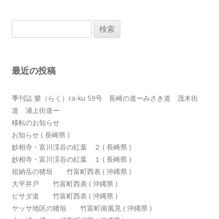
ナ
ビ
検
ゲ
索:
ー
シ
最近の投稿
ョ
ン
季刊誌 樂（らく）ra-ku 59号 長崎の道ーみさき道 茂木街
道 浦上街道ー
移転のお知らせ
お知らせ ( 長崎県 )
妙相寺・富川渓谷の紅葉 ２ ( 長崎県 )
妙相寺・富川渓谷の紅葉 １ ( 長崎県 )
祖納岳の猪垣 竹富町西表 ( 沖縄県 )
大平井戸 竹富町西表 ( 沖縄県 )
ピサダ道 竹富町西表 ( 沖縄県 )
ヤッサ地区の猪垣 竹富町南風見 ( 沖縄県 )