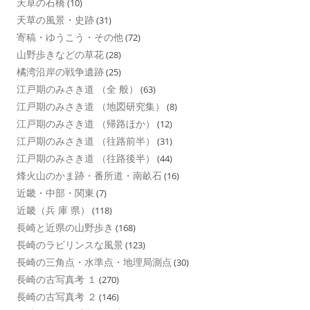
天草の石橋
(10)
天草の風景・史跡
(31)
寄稿・ゆうこう・その他
(72)
山野歩きなどの草花
(28)
橘湾沿岸の戦争遺跡
(25)
江戸期のみさき道 （全 般）
(63)
江戸期のみさき道 （地図研究集）
(8)
江戸期のみさき道 （帰路ほか）
(12)
江戸期のみさき道 （往路前半）
(31)
江戸期のみさき道 （往路後半）
(44)
烽火山のかま跡・番所道・南畝石
(16)
近畿・中部・関東
(7)
近畿（兵 庫 県）
(118)
長崎と近県の山野歩き
(168)
長崎のラビリンスな風景
(123)
長崎の三角点・水準点・地理局測点
(30)
長崎の古写真考 １
(270)
長崎の古写真考 ２
(146)