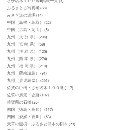
さが名木１００選■掲載一覧
(3)
ふるさと古写真考
(88)
みさき道の道塚
(14)
中国（島根・鳥取）
(22)
中国（広島・岡山）
(5)
九州（大 分 県）
(296)
九州（宮 崎 県）
(58)
九州（沖 縄 県）
(125)
九州（熊 本 県）
(274)
九州（福 岡 県）
(210)
九州（薩南諸島）
(91)
九州（鹿児島県）
(261)
佐賀の巨樹・さが名木１００選
(117)
佐賀の風景・史跡
(102)
佐賀県の石橋
(26)
四国（徳島・高知）
(117)
四国（愛媛・香川）
(63)
天草の巨樹・ふるさと熊本の樹木
(23)