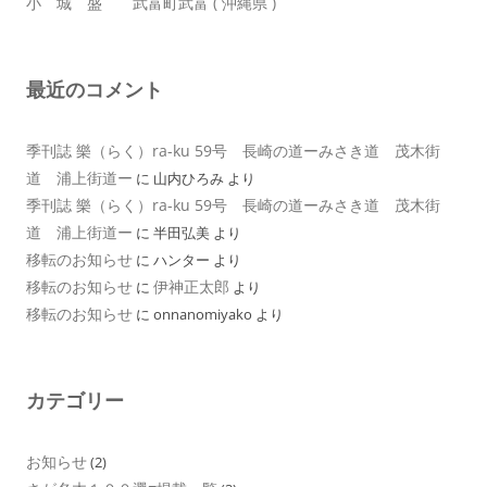
小 城 盛 武富町武富 ( 沖縄県 )
最近のコメント
季刊誌 樂（らく）ra-ku 59号 長崎の道ーみさき道 茂木街
道 浦上街道ー
に
山内ひろみ
より
季刊誌 樂（らく）ra-ku 59号 長崎の道ーみさき道 茂木街
道 浦上街道ー
に
半田弘美
より
移転のお知らせ
に
ハンター
より
移転のお知らせ
伊神正太郎
に
より
移転のお知らせ
に
onnanomiyako
より
カテゴリー
お知らせ
(2)