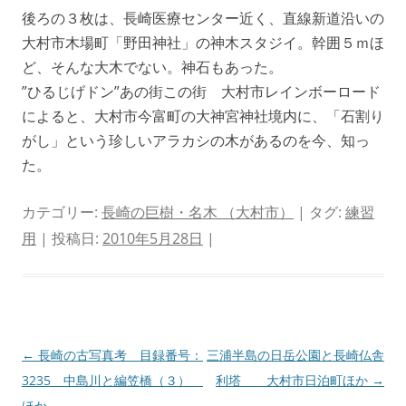
後ろの３枚は、長崎医療センター近く、直線新道沿いの
大村市木場町「野田神社」の神木スタジイ。幹囲５ｍほ
ど、そんな大木でない。神石もあった。
”ひるじげドン”あの街この街 大村市レインボーロード
によると、大村市今富町の大神宮神社境内に、「石割り
がし」という珍しいアラカシの木があるのを今、知っ
た。
カテゴリー:
長崎の巨樹・名木 （大村市）
| タグ:
練習
用
| 投稿日:
2010年5月28日
|
投
←
長崎の古写真考 目録番号：
三浦半島の日岳公園と長崎仏舎
稿
3235 中島川と編笠橋（３）
利塔 大村市日泊町ほか
→
ナ
ほか