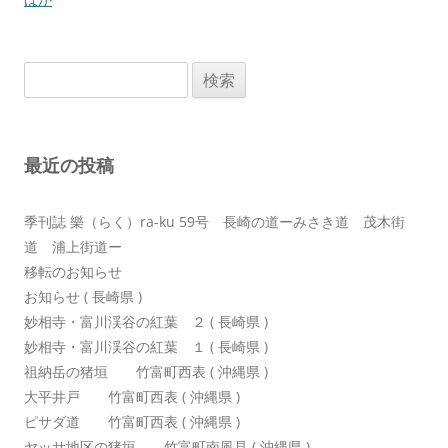
ビ
ゲ
検
ー
索:
シ
ョ
最近の投稿
ン
季刊誌 樂（らく）ra-ku 59号 長崎の道ーみさき道 茂木街
道 浦上街道ー
移転のお知らせ
お知らせ ( 長崎県 )
妙相寺・富川渓谷の紅葉 ２ ( 長崎県 )
妙相寺・富川渓谷の紅葉 １ ( 長崎県 )
祖納岳の猪垣 竹富町西表 ( 沖縄県 )
大平井戸 竹富町西表 ( 沖縄県 )
ピサダ道 竹富町西表 ( 沖縄県 )
ヤッサ地区の猪垣 竹富町南風見 ( 沖縄県 )