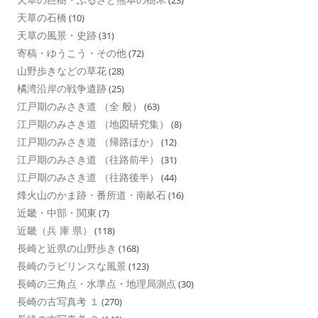
(23)
天草の石橋
(10)
天草の風景・史跡
(31)
寄稿・ゆうこう・その他
(72)
山野歩きなどの草花
(28)
橘湾沿岸の戦争遺跡
(25)
江戸期のみさき道 （全 般）
(63)
江戸期のみさき道 （地図研究集）
(8)
江戸期のみさき道 （帰路ほか）
(12)
江戸期のみさき道 （往路前半）
(31)
江戸期のみさき道 （往路後半）
(44)
烽火山のかま跡・番所道・南畝石
(16)
近畿・中部・関東
(7)
近畿（兵 庫 県）
(118)
長崎と近県の山野歩き
(168)
長崎のラビリンスな風景
(123)
長崎の三角点・水準点・地理局測点
(30)
長崎の古写真考 １
(270)