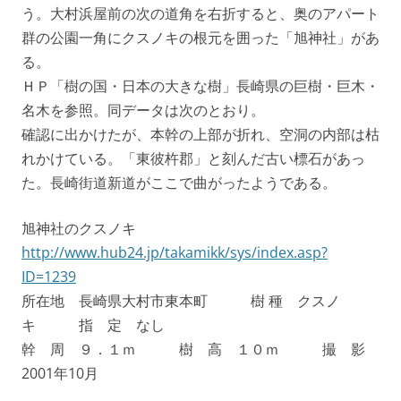
う。大村浜屋前の次の道角を右折すると、奥のアパート
群の公園一角にクスノキの根元を囲った「旭神社」があ
る。
ＨＰ「樹の国・日本の大きな樹」長崎県の巨樹・巨木・
名木を参照。同データは次のとおり。
確認に出かけたが、本幹の上部が折れ、空洞の内部は枯
れかけている。「東彼杵郡」と刻んだ古い標石があっ
た。長崎街道新道がここで曲がったようである。
旭神社のクスノキ
http://www.hub24.jp/takamikk/sys/index.asp?
ID=1239
所在地 長崎県大村市東本町 樹 種 クスノ
キ 指 定 なし
幹 周 ９．１ｍ 樹 高 １０ｍ 撮 影
2001年10月