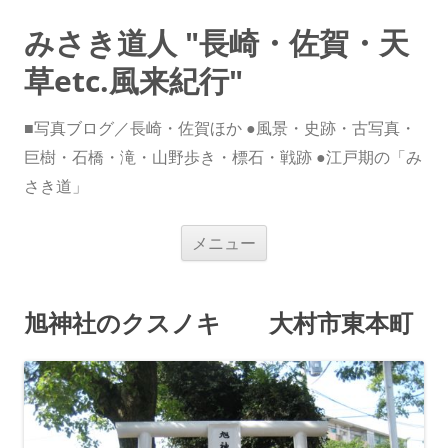
みさき道人 "長崎・佐賀・天
草etc.風来紀行"
■写真ブログ／長崎・佐賀ほか ●風景・史跡・古写真・
巨樹・石橋・滝・山野歩き・標石・戦跡 ●江戸期の「み
さき道」
コ
メニュー
ン
テ
ン
ツ
へ
旭神社のクスノキ 大村市東本町
ス
キ
ッ
プ