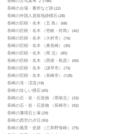
長崎の古写真考 ２
(146)
長崎の台場・番所など跡
(22)
長崎の外国人居留地跡標石
(28)
長崎の巨樹・名木 （五 島）
(68)
長崎の巨樹・名木 （壱岐・対馬）
(42)
長崎の巨樹・名木 （大村市）
(16)
長崎の巨樹・名木 （東長崎）
(30)
長崎の巨樹・名木 （県 北）
(85)
長崎の巨樹・名木 （西彼・島原）
(60)
長崎の巨樹・名木 （諌早市）
(73)
長崎の巨樹・名木 （長崎市）
(128)
長崎の滝・渓流
(18)
長崎の珍しい標石
(65)
長崎の石・岩・石造物 （県南北）
(33)
長崎の石・岩・石造物 （長崎市）
(92)
長崎の藩境石と塚
(29)
長崎の西空の夕日
(93)
長崎の風景・史跡 （三和野母崎）
(75)