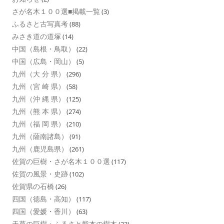
さが名木１００選■掲載一覧
(3)
ふるさと古写真考
(88)
みさき道の道塚
(14)
中国（島根・鳥取）
(22)
中国（広島・岡山）
(5)
九州（大 分 県）
(296)
九州（宮 崎 県）
(58)
九州（沖 縄 県）
(125)
九州（熊 本 県）
(274)
九州（福 岡 県）
(210)
九州（薩南諸島）
(91)
九州（鹿児島県）
(261)
佐賀の巨樹・さが名木１００選
(117)
佐賀の風景・史跡
(102)
佐賀県の石橋
(26)
四国（徳島・高知）
(117)
四国（愛媛・香川）
(63)
天草の巨樹・ふるさと熊本の樹木