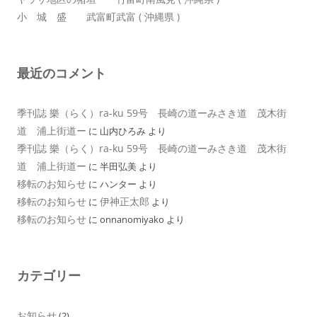
小 城 盛 武富町武富 ( 沖縄県 )
最近のコメント
季刊誌 樂（らく）ra-ku 59号 長崎の道ーみさき道 茂木街
道 浦上街道ー
に
山内ひろみ
より
季刊誌 樂（らく）ra-ku 59号 長崎の道ーみさき道 茂木街
道 浦上街道ー
に
半田弘美
より
移転のお知らせ
に
ハンター
より
移転のお知らせ
伊神正太郎
に
より
移転のお知らせ
に
onnanomiyako
より
カテゴリー
お知らせ
(2)