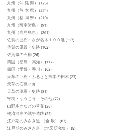
九州（沖 縄 県）
(125)
九州（熊 本 県）
(274)
九州（福 岡 県）
(210)
九州（薩南諸島）
(91)
九州（鹿児島県）
(261)
佐賀の巨樹・さが名木１００選
(117)
佐賀の風景・史跡
(102)
佐賀県の石橋
(26)
四国（徳島・高知）
(117)
四国（愛媛・香川）
(63)
天草の巨樹・ふるさと熊本の樹木
(23)
天草の石橋
(10)
天草の風景・史跡
(31)
寄稿・ゆうこう・その他
(72)
山野歩きなどの草花
(28)
橘湾沿岸の戦争遺跡
(25)
江戸期のみさき道 （全 般）
(63)
江戸期のみさき道 （地図研究集）
(8)