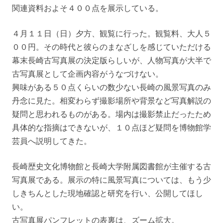
関連資料およそ４００点を展示している。
４月１１日（日）夕方、観覧に行った。観覧料、大人５
００円。その時代と彼らのまなざしを感じていただける
幕末長崎古写真展の決定版らしいが、人物写真が大半で
古写真展として企画内容がうなづけない。
興味がある５０点くらいの数少ない長崎の風景写真のみ
丹念に見た。相変わらず撮影場所や背景など写真解説の
疑問と思われるものがある。場内は撮影禁止だったため
具体的な指摘はできないが、１０点ほど疑問を博物館学
芸員へ説明してきた。
長崎歴史文化博物館と長崎大学附属図書館が主催する古
写真展である。展示の特に風景写真については、もう少
しきちんとした現地確認と研究を行い、公開してほし
い。
古写真展パンフレットの表裏は、ズーム拡大。