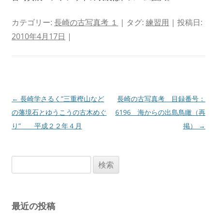
カテゴリー:
長崎の古写真考 １
| タグ:
練習用
| 投稿日:
2010年4月17日
|
投
←
長崎学さるく”三重樫山など
長崎の古写真考 目録番号：
稿
の藩境石とゆうこうの古木めぐ
6196 海からの出島鳥瞰（再
ナ
り” 平成２２年４月
掲）
→
ビ
ゲ
検
ー
索:
シ
ョ
最近の投稿
ン