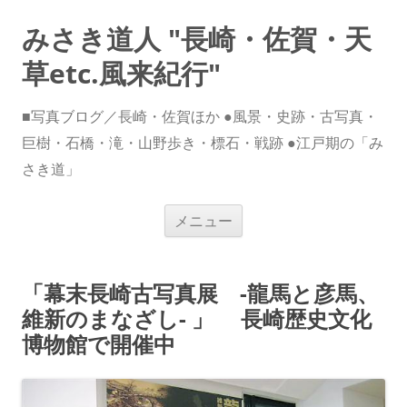
みさき道人 "長崎・佐賀・天
草etc.風来紀行"
■写真ブログ／長崎・佐賀ほか ●風景・史跡・古写真・
巨樹・石橋・滝・山野歩き・標石・戦跡 ●江戸期の「み
さき道」
コ
メニュー
ン
テ
ン
ツ
へ
「幕末長崎古写真展 -龍馬と彦馬、
ス
キ
維新のまなざし- 」 長崎歴史文化
ッ
プ
博物館で開催中