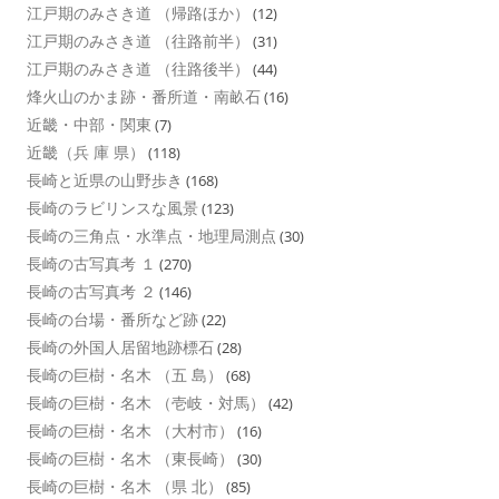
江戸期のみさき道 （帰路ほか）
(12)
江戸期のみさき道 （往路前半）
(31)
江戸期のみさき道 （往路後半）
(44)
烽火山のかま跡・番所道・南畝石
(16)
近畿・中部・関東
(7)
近畿（兵 庫 県）
(118)
長崎と近県の山野歩き
(168)
長崎のラビリンスな風景
(123)
長崎の三角点・水準点・地理局測点
(30)
長崎の古写真考 １
(270)
長崎の古写真考 ２
(146)
長崎の台場・番所など跡
(22)
長崎の外国人居留地跡標石
(28)
長崎の巨樹・名木 （五 島）
(68)
長崎の巨樹・名木 （壱岐・対馬）
(42)
長崎の巨樹・名木 （大村市）
(16)
長崎の巨樹・名木 （東長崎）
(30)
長崎の巨樹・名木 （県 北）
(85)