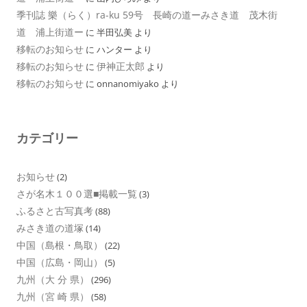
季刊誌 樂（らく）ra-ku 59号 長崎の道ーみさき道 茂木街
道 浦上街道ー
に
半田弘美
より
移転のお知らせ
に
ハンター
より
移転のお知らせ
伊神正太郎
に
より
移転のお知らせ
に
onnanomiyako
より
カテゴリー
お知らせ
(2)
さが名木１００選■掲載一覧
(3)
ふるさと古写真考
(88)
みさき道の道塚
(14)
中国（島根・鳥取）
(22)
中国（広島・岡山）
(5)
九州（大 分 県）
(296)
九州（宮 崎 県）
(58)