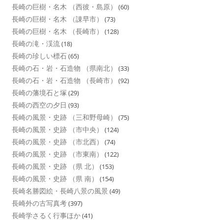
長崎の巨樹・名木 （西彼・島原）
(60)
長崎の巨樹・名木 （諌早市）
(73)
長崎の巨樹・名木 （長崎市）
(128)
長崎の滝・渓流
(18)
長崎の珍しい標石
(65)
長崎の石・岩・石造物 （県南北）
(33)
長崎の石・岩・石造物 （長崎市）
(92)
長崎の藩境石と塚
(29)
長崎の西空の夕日
(93)
長崎の風景・史跡 （三和野母崎）
(75)
長崎の風景・史跡 （市中央）
(124)
長崎の風景・史跡 （市北西）
(74)
長崎の風景・史跡 （市東南）
(122)
長崎の風景・史跡 （県 北）
(153)
長崎の風景・史跡 （県 南）
(154)
長崎名勝図絵・長崎八景の風景
(49)
長崎外の古写真考
(397)
長崎学さるく行事ほか
(41)