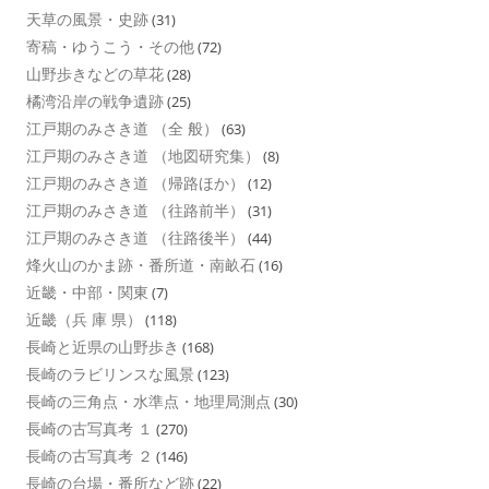
天草の風景・史跡
(31)
寄稿・ゆうこう・その他
(72)
山野歩きなどの草花
(28)
橘湾沿岸の戦争遺跡
(25)
江戸期のみさき道 （全 般）
(63)
江戸期のみさき道 （地図研究集）
(8)
江戸期のみさき道 （帰路ほか）
(12)
江戸期のみさき道 （往路前半）
(31)
江戸期のみさき道 （往路後半）
(44)
烽火山のかま跡・番所道・南畝石
(16)
近畿・中部・関東
(7)
近畿（兵 庫 県）
(118)
長崎と近県の山野歩き
(168)
長崎のラビリンスな風景
(123)
長崎の三角点・水準点・地理局測点
(30)
長崎の古写真考 １
(270)
長崎の古写真考 ２
(146)
長崎の台場・番所など跡
(22)