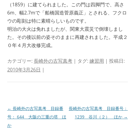
（1859）に建てられました。この門は四脚門で、高さ
6m、幅2.7mで「船橋国造菅原義正」とされる、フクロ
ウの彫刻は特に素晴らしいものです。
明治の大火は免れましたが、関東大震災で倒壊しまし
た。その後以前の姿そのままに再建されました。平成２
０年４月大改修完成。
カテゴリー:
長崎外の古写真考
| タグ:
練習用
| 投稿日:
2010年3月26日
|
投
←
長崎外の古写真考 目録番
長崎外の古写真考 目録番号：
稿
号： 644 大阪の三重の塔 ほ
1239 谷川（２） ほか
→
ナ
か
ビ