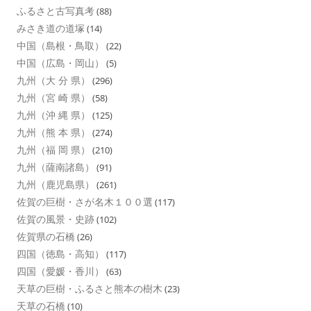
ふるさと古写真考
(88)
みさき道の道塚
(14)
中国（島根・鳥取）
(22)
中国（広島・岡山）
(5)
九州（大 分 県）
(296)
九州（宮 崎 県）
(58)
九州（沖 縄 県）
(125)
九州（熊 本 県）
(274)
九州（福 岡 県）
(210)
九州（薩南諸島）
(91)
九州（鹿児島県）
(261)
佐賀の巨樹・さが名木１００選
(117)
佐賀の風景・史跡
(102)
佐賀県の石橋
(26)
四国（徳島・高知）
(117)
四国（愛媛・香川）
(63)
天草の巨樹・ふるさと熊本の樹木
(23)
天草の石橋
(10)