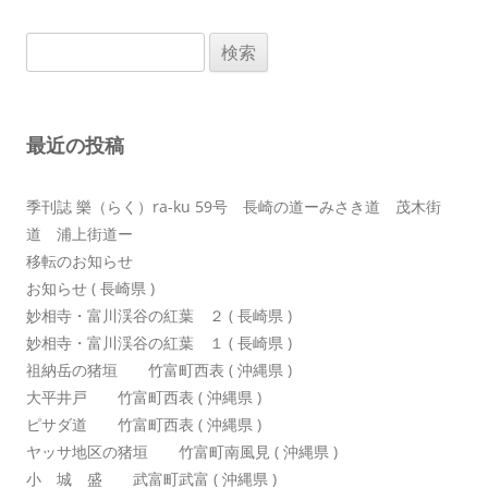
ゲ
検
ー
索:
シ
ョ
最近の投稿
ン
季刊誌 樂（らく）ra-ku 59号 長崎の道ーみさき道 茂木街
道 浦上街道ー
移転のお知らせ
お知らせ ( 長崎県 )
妙相寺・富川渓谷の紅葉 ２ ( 長崎県 )
妙相寺・富川渓谷の紅葉 １ ( 長崎県 )
祖納岳の猪垣 竹富町西表 ( 沖縄県 )
大平井戸 竹富町西表 ( 沖縄県 )
ピサダ道 竹富町西表 ( 沖縄県 )
ヤッサ地区の猪垣 竹富町南風見 ( 沖縄県 )
小 城 盛 武富町武富 ( 沖縄県 )