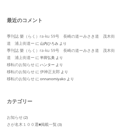
最近のコメント
季刊誌 樂（らく）ra-ku 59号 長崎の道ーみさき道 茂木街
道 浦上街道ー
に
山内ひろみ
より
季刊誌 樂（らく）ra-ku 59号 長崎の道ーみさき道 茂木街
道 浦上街道ー
に
半田弘美
より
移転のお知らせ
に
ハンター
より
移転のお知らせ
伊神正太郎
に
より
移転のお知らせ
に
onnanomiyako
より
カテゴリー
お知らせ
(2)
さが名木１００選■掲載一覧
(3)