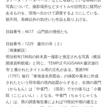
写真について、撮影場所などタイトルや説明文に疑問が
あるものを、現地へ出かけて調査するようにしている。
順不同。長崎以外の気付いた作品も取り上げる。
目録番号：4617 山門前の僧侶たち
目録番号：1229 藤沢の寺（２）
〔画像解説〕
明治初年(1868)の鈴木真一撮影と推定される写真（横浜
開港資料館蔵）と同じ。‘TEMPLE FUGISAWA 藤沢遊行
寺’と書かれたタイトル用の立札がある。寛政9年
（1797）板行『東海道名所図会』の挿図や幕末に作成
されたという同寺蔵の境内絵図からすると、右側の唐門
（からもん）は「中雀門」（現存）でその後ろは「小書
院（こじょいん）」となる。中雀門（ちゅうじゃくも
ん）は、県の調査報告書によれば19世紀中期の建立と