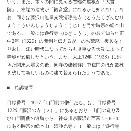
いう。また、木々の間に見える右端の屋根が「大書
院」、左端の建物が「観音堂」になるかも知れない。な
お、同寺は藤沢山無量光院清浄光寺（とうたくざんむり
ょうこういんしょうじょうこうじ）と号す時宗の総本山
である。一般には遊行寺（ゆぎょうじ）の名で知られ正
中2年（1325）の開創と伝えるが、のち荒廃・復興をく
り返し、江戸時代になってからも度重なる天災によって
寺容が変貌したという。また、大正12年（1923）に起
きた関東大震災の後、同寺の建物群は中雀門のほか数棟
を残して新しいものに建て替えられたようである。
■ 確認結果
目録番号：4617「山門前の僧侶たち」は、目録番号：
1229「藤沢の寺（２）」にあるとおり、山門の造り及
び山門両側の透塀から、神奈川県藤沢市西富１−８−１
にある時宗の総本山「清浄光寺」（一般には「遊行寺」