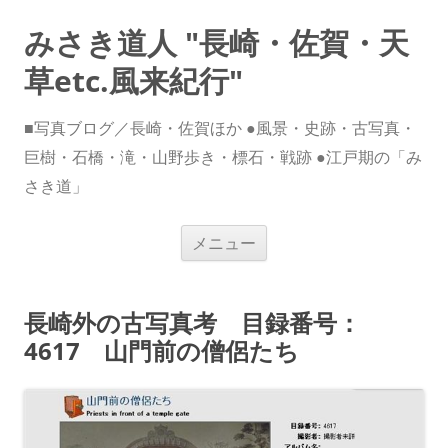
みさき道人 "長崎・佐賀・天
草etc.風来紀行"
■写真ブログ／長崎・佐賀ほか ●風景・史跡・古写真・
巨樹・石橋・滝・山野歩き・標石・戦跡 ●江戸期の「み
さき道」
コ
メニュー
ン
テ
ン
ツ
へ
長崎外の古写真考 目録番号：
ス
キ
4617 山門前の僧侶たち
ッ
プ