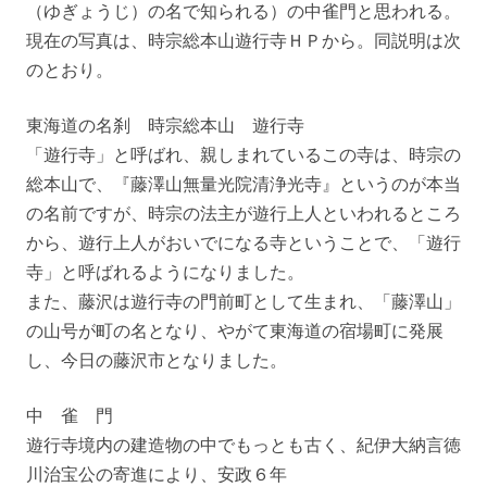
（ゆぎょうじ）の名で知られる）の中雀門と思われる。
現在の写真は、時宗総本山遊行寺ＨＰから。同説明は次
のとおり。
東海道の名刹 時宗総本山 遊行寺
「遊行寺」と呼ばれ、親しまれているこの寺は、時宗の
総本山で、『藤澤山無量光院清浄光寺』というのが本当
の名前ですが、時宗の法主が遊行上人といわれるところ
から、遊行上人がおいでになる寺ということで、「遊行
寺」と呼ばれるようになりました。
また、藤沢は遊行寺の門前町として生まれ、「藤澤山」
の山号が町の名となり、やがて東海道の宿場町に発展
し、今日の藤沢市となりました。
中 雀 門
遊行寺境内の建造物の中でもっとも古く、紀伊大納言徳
川治宝公の寄進により、安政６年