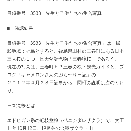
目録番号：3538 先生と子供たちの集合写真
■ 確認結果
目録番号：3538「先生と子供たちの集合写真」は、撮
影地域：福島とすると、福島県田村郡三春町にある日本
三大桜の１つ、国天然記念物「三春滝桜」であろう。
現在の写真は、三春町ＨＰ三春の桜・観光ガイドと、ブ
ログ「ギャメロンさんのぶら〜り日記」の
２０１２年４月２８日記事から。同町の説明は次のとお
り。
三春滝桜とは
エドヒガン系の紅枝垂桜（ベニシダレザクラ）で、大正
11年10月12日、根尾谷の淡墨ザクラ・山