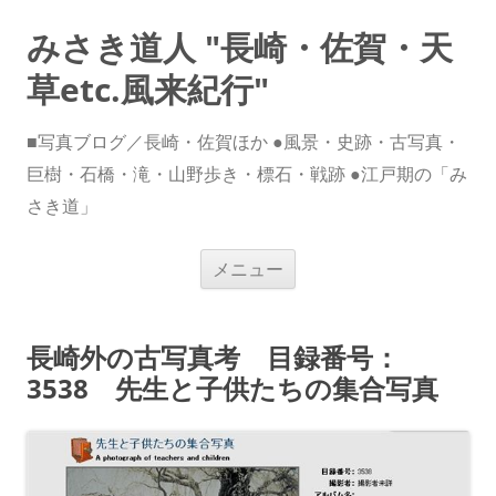
みさき道人 "長崎・佐賀・天
草etc.風来紀行"
■写真ブログ／長崎・佐賀ほか ●風景・史跡・古写真・
巨樹・石橋・滝・山野歩き・標石・戦跡 ●江戸期の「み
さき道」
コ
メニュー
ン
テ
ン
ツ
へ
長崎外の古写真考 目録番号：
ス
キ
3538 先生と子供たちの集合写真
ッ
プ