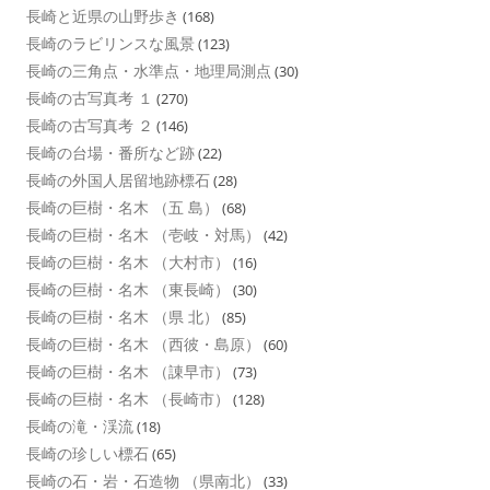
長崎と近県の山野歩き
(168)
長崎のラビリンスな風景
(123)
長崎の三角点・水準点・地理局測点
(30)
長崎の古写真考 １
(270)
長崎の古写真考 ２
(146)
長崎の台場・番所など跡
(22)
長崎の外国人居留地跡標石
(28)
長崎の巨樹・名木 （五 島）
(68)
長崎の巨樹・名木 （壱岐・対馬）
(42)
長崎の巨樹・名木 （大村市）
(16)
長崎の巨樹・名木 （東長崎）
(30)
長崎の巨樹・名木 （県 北）
(85)
長崎の巨樹・名木 （西彼・島原）
(60)
長崎の巨樹・名木 （諌早市）
(73)
長崎の巨樹・名木 （長崎市）
(128)
長崎の滝・渓流
(18)
長崎の珍しい標石
(65)
長崎の石・岩・石造物 （県南北）
(33)