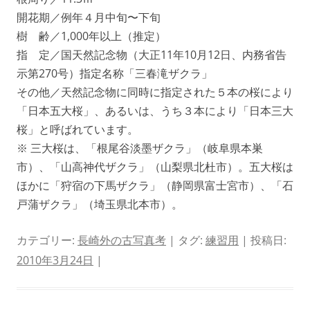
開花期／例年４月中旬〜下旬
樹 齢／1,000年以上（推定）
指 定／国天然記念物（大正11年10月12日、内務省告
示第270号）指定名称「三春滝ザクラ」
その他／天然記念物に同時に指定された５本の桜により
「日本五大桜」、あるいは、うち３本により「日本三大
桜」と呼ばれています。
※ 三大桜は、「根尾谷淡墨ザクラ」（岐阜県本巣
市）、「山高神代ザクラ」（山梨県北杜市）。五大桜は
ほかに「狩宿の下馬ザクラ」（静岡県富士宮市）、「石
戸蒲ザクラ」（埼玉県北本市）。
カテゴリー:
長崎外の古写真考
| タグ:
練習用
| 投稿日:
2010年3月24日
|