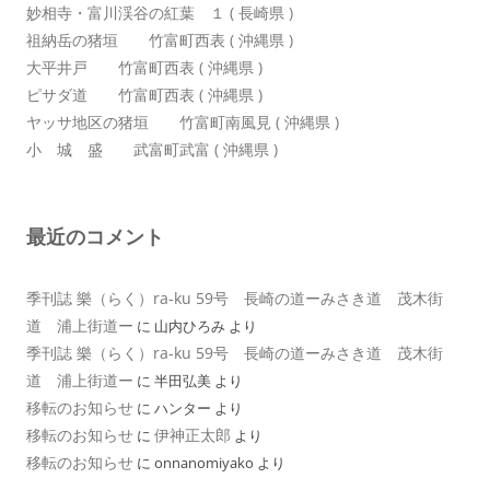
妙相寺・富川渓谷の紅葉 １ ( 長崎県 )
祖納岳の猪垣 竹富町西表 ( 沖縄県 )
大平井戸 竹富町西表 ( 沖縄県 )
ピサダ道 竹富町西表 ( 沖縄県 )
ヤッサ地区の猪垣 竹富町南風見 ( 沖縄県 )
小 城 盛 武富町武富 ( 沖縄県 )
最近のコメント
季刊誌 樂（らく）ra-ku 59号 長崎の道ーみさき道 茂木街
道 浦上街道ー
に
山内ひろみ
より
季刊誌 樂（らく）ra-ku 59号 長崎の道ーみさき道 茂木街
道 浦上街道ー
に
半田弘美
より
移転のお知らせ
に
ハンター
より
移転のお知らせ
伊神正太郎
に
より
移転のお知らせ
に
onnanomiyako
より