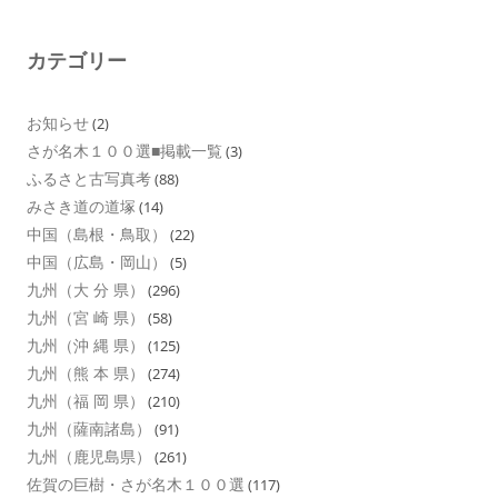
カテゴリー
お知らせ
(2)
さが名木１００選■掲載一覧
(3)
ふるさと古写真考
(88)
みさき道の道塚
(14)
中国（島根・鳥取）
(22)
中国（広島・岡山）
(5)
九州（大 分 県）
(296)
九州（宮 崎 県）
(58)
九州（沖 縄 県）
(125)
九州（熊 本 県）
(274)
九州（福 岡 県）
(210)
九州（薩南諸島）
(91)
九州（鹿児島県）
(261)
佐賀の巨樹・さが名木１００選
(117)