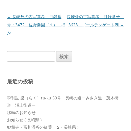
投
←
長崎外の古写真考 目録番
長崎外の古写真考 目録番号：
稿
号：3472 佐野瀑園（１） ほ
3623 ゴールデンゲート湖
→
ナ
か
ビ
ゲ
検
ー
索:
シ
ョ
最近の投稿
ン
季刊誌 樂（らく）ra-ku 59号 長崎の道ーみさき道 茂木街
道 浦上街道ー
移転のお知らせ
お知らせ ( 長崎県 )
妙相寺・富川渓谷の紅葉 ２ ( 長崎県 )