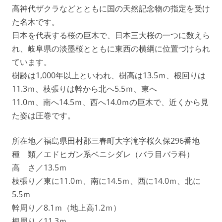
高神代ザクラなどとともに国の天然記念物の指定を受け
た名木です。
日本を代表する桜の巨木で、日本三大桜の一つに数えら
れ、岐阜県の淡墨桜とともに東西の横綱に位置づけられ
ています。
樹齢は1,000年以上といわれ、樹高は13.5ｍ、根回りは
11.3ｍ、枝張りは幹から北へ5.5ｍ、東へ
11.0ｍ、南へ14.5ｍ、西へ14.0ｍの巨木で、近くから見
た姿は圧巻です。
所在地／福島県田村郡三春町大字滝字桜久保296番地
種 類／エドヒガン系ベニシダレ（バラ目バラ科）
高 さ／13.5ｍ
枝張り／東に11.0ｍ、南に14.5ｍ、西に14.0ｍ、北に
5.5ｍ
幹周り／8.1ｍ（地上高1.2ｍ）
根周り／11.3ｍ