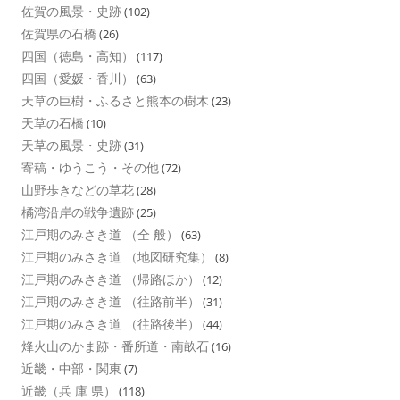
佐賀の風景・史跡
(102)
佐賀県の石橋
(26)
四国（徳島・高知）
(117)
四国（愛媛・香川）
(63)
天草の巨樹・ふるさと熊本の樹木
(23)
天草の石橋
(10)
天草の風景・史跡
(31)
寄稿・ゆうこう・その他
(72)
山野歩きなどの草花
(28)
橘湾沿岸の戦争遺跡
(25)
江戸期のみさき道 （全 般）
(63)
江戸期のみさき道 （地図研究集）
(8)
江戸期のみさき道 （帰路ほか）
(12)
江戸期のみさき道 （往路前半）
(31)
江戸期のみさき道 （往路後半）
(44)
烽火山のかま跡・番所道・南畝石
(16)
近畿・中部・関東
(7)
近畿（兵 庫 県）
(118)