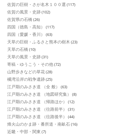
佐賀の巨樹・さが名木１００選
(117)
佐賀の風景・史跡
(102)
佐賀県の石橋
(26)
四国（徳島・高知）
(117)
四国（愛媛・香川）
(63)
天草の巨樹・ふるさと熊本の樹木
(23)
天草の石橋
(10)
天草の風景・史跡
(31)
寄稿・ゆうこう・その他
(72)
山野歩きなどの草花
(28)
橘湾沿岸の戦争遺跡
(25)
江戸期のみさき道 （全 般）
(63)
江戸期のみさき道 （地図研究集）
(8)
江戸期のみさき道 （帰路ほか）
(12)
江戸期のみさき道 （往路前半）
(31)
江戸期のみさき道 （往路後半）
(44)
烽火山のかま跡・番所道・南畝石
(16)
近畿・中部・関東
(7)