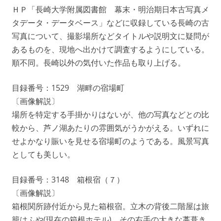
ＨＰ「長崎大学附属図書館 幕末・明治期日本古写真メ
タデータ・データベース」などに収録している長崎の古
写真について、撮影場所などタイトルや説明文に疑問が
あるものを、現地へ出かけて調査するようにしている。
順不同。長崎以外の気付いた作品も取り上げる。
目録番号：1529 湖畔の宿場町
〔画像解説〕
場所を特定する手掛かりはないが、他の写真などとの比
較から、芦ノ湖あたりの雰囲気がうかがえる。いずれに
せよかなり賑いを見せる宿場町のようである。風景写真
としても美しい。
目録番号：3148 箱根宿（７）
〔画像解説〕
箱根関所跡付近から見た箱根宿。立木の背後二階屋は旅
籠はふや(現在の箱根ホテル)、その右手の大きな藁葺き