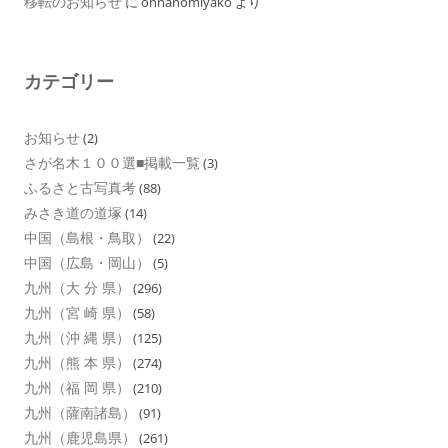
移転のお知らせ
に
onnanomiyako
より
カテゴリー
お知らせ
(2)
さが名木１００選■掲載一覧
(3)
ふるさと古写真考
(88)
みさき道の道塚
(14)
中国（島根・鳥取）
(22)
中国（広島・岡山）
(5)
九州（大 分 県）
(296)
九州（宮 崎 県）
(58)
九州（沖 縄 県）
(125)
九州（熊 本 県）
(274)
九州（福 岡 県）
(210)
九州（薩南諸島）
(91)
九州（鹿児島県）
(261)