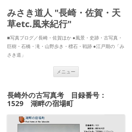
みさき道人 "長崎・佐賀・天
草etc.風来紀行"
■写真ブログ／長崎・佐賀ほか ●風景・史跡・古写真・
巨樹・石橋・滝・山野歩き・標石・戦跡 ●江戸期の「み
さき道」
コ
メニュー
ン
テ
ン
ツ
へ
長崎外の古写真考 目録番号：
ス
キ
1529 湖畔の宿場町
ッ
プ