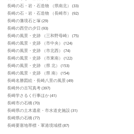
長崎の石・岩・石造物 （県南北）
(33)
長崎の石・岩・石造物 （長崎市）
(92)
長崎の藩境石と塚
(29)
長崎の西空の夕日
(93)
長崎の風景・史跡 （三和野母崎）
(75)
長崎の風景・史跡 （市中央）
(124)
長崎の風景・史跡 （市北西）
(74)
長崎の風景・史跡 （市東南）
(122)
長崎の風景・史跡 （県 北）
(153)
長崎の風景・史跡 （県 南）
(154)
長崎名勝図絵・長崎八景の風景
(49)
長崎外の古写真考
(397)
長崎学さるく行事ほか
(41)
長崎市の石橋
(70)
長崎県の土木遺産・市水道史施設
(31)
長崎県の石橋
(77)
長崎要塞地帯標・軍港境域標
(87)