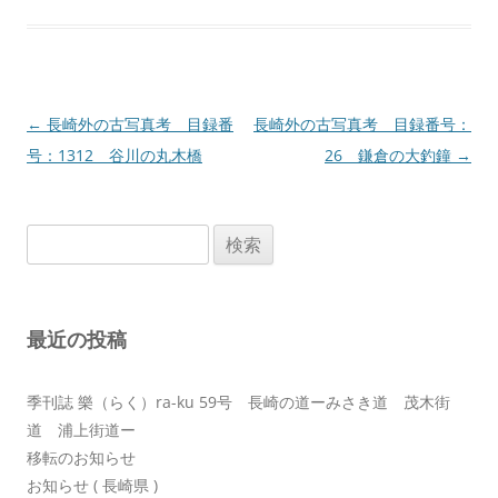
投
←
長崎外の古写真考 目録番
長崎外の古写真考 目録番号：
稿
号：1312 谷川の丸木橋
26 鎌倉の大釣鐘
→
ナ
ビ
検
ゲ
索:
ー
シ
最近の投稿
ョ
ン
季刊誌 樂（らく）ra-ku 59号 長崎の道ーみさき道 茂木街
道 浦上街道ー
移転のお知らせ
お知らせ ( 長崎県 )