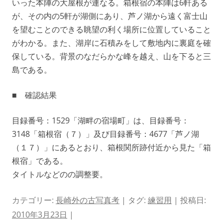
いった本陣の大屋根が連なる。箱根宿の本陣は6軒ある
が、その内の5軒が湖側にあり、芦ノ湖から遠く富士山
を望むことのできる眺望の利く場所に位置していること
がわかる。また、湖岸に石積みをして敷地内に裏庭を確
保している。背景のなだらかな峰を越え、山を下ると三
島である。
■ 確認結果
目録番号：1529「湖畔の宿場町」は、目録番号：
3148「箱根宿（７）」及び目録番号：4677「芦ノ湖
（１７）」にあるとおり、箱根関所跡付近から見た「箱
根宿」である。
タイトルなどのの調整要。
カテゴリー:
長崎外の古写真考
| タグ:
練習用
| 投稿日:
2010年3月23日
|