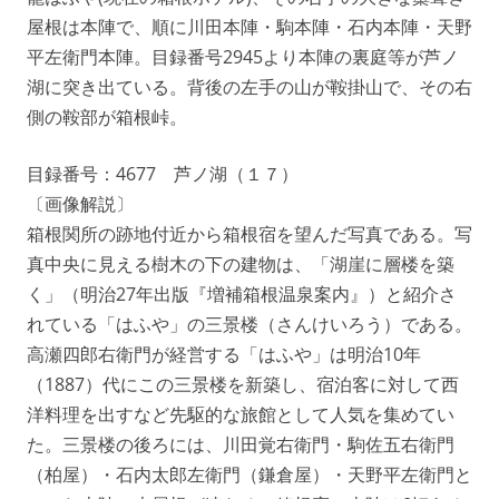
屋根は本陣で、順に川田本陣・駒本陣・石内本陣・天野
平左衛門本陣。目録番号2945より本陣の裏庭等が芦ノ
湖に突き出ている。背後の左手の山が鞍掛山で、その右
側の鞍部が箱根峠。
目録番号：4677 芦ノ湖（１７）
〔画像解説〕
箱根関所の跡地付近から箱根宿を望んだ写真である。写
真中央に見える樹木の下の建物は、「湖崖に層楼を築
く」（明治27年出版『増補箱根温泉案内』）と紹介さ
れている「はふや」の三景楼（さんけいろう）である。
高瀬四郎右衛門が経営する「はふや」は明治10年
（1887）代にこの三景楼を新築し、宿泊客に対して西
洋料理を出すなど先駆的な旅館として人気を集めてい
た。三景楼の後ろには、川田覚右衛門・駒佐五右衛門
（柏屋）・石内太郎左衛門（鎌倉屋）・天野平左衛門と