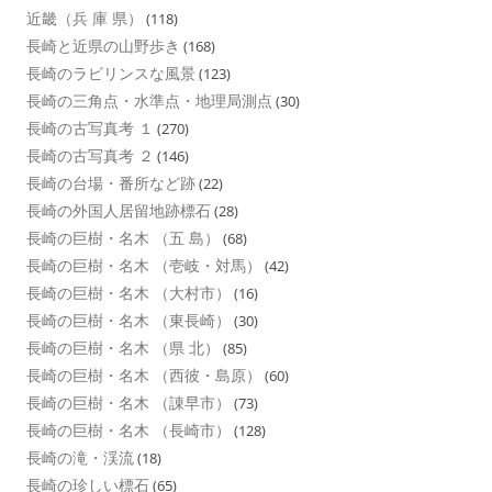
近畿（兵 庫 県）
(118)
長崎と近県の山野歩き
(168)
長崎のラビリンスな風景
(123)
長崎の三角点・水準点・地理局測点
(30)
長崎の古写真考 １
(270)
長崎の古写真考 ２
(146)
長崎の台場・番所など跡
(22)
長崎の外国人居留地跡標石
(28)
長崎の巨樹・名木 （五 島）
(68)
長崎の巨樹・名木 （壱岐・対馬）
(42)
長崎の巨樹・名木 （大村市）
(16)
長崎の巨樹・名木 （東長崎）
(30)
長崎の巨樹・名木 （県 北）
(85)
長崎の巨樹・名木 （西彼・島原）
(60)
長崎の巨樹・名木 （諌早市）
(73)
長崎の巨樹・名木 （長崎市）
(128)
長崎の滝・渓流
(18)
長崎の珍しい標石
(65)