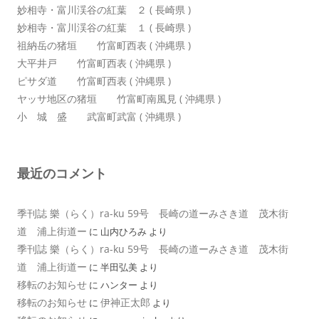
妙相寺・富川渓谷の紅葉 ２ ( 長崎県 )
妙相寺・富川渓谷の紅葉 １ ( 長崎県 )
祖納岳の猪垣 竹富町西表 ( 沖縄県 )
大平井戸 竹富町西表 ( 沖縄県 )
ピサダ道 竹富町西表 ( 沖縄県 )
ヤッサ地区の猪垣 竹富町南風見 ( 沖縄県 )
小 城 盛 武富町武富 ( 沖縄県 )
最近のコメント
季刊誌 樂（らく）ra-ku 59号 長崎の道ーみさき道 茂木街
道 浦上街道ー
に
山内ひろみ
より
季刊誌 樂（らく）ra-ku 59号 長崎の道ーみさき道 茂木街
道 浦上街道ー
に
半田弘美
より
移転のお知らせ
に
ハンター
より
移転のお知らせ
伊神正太郎
に
より