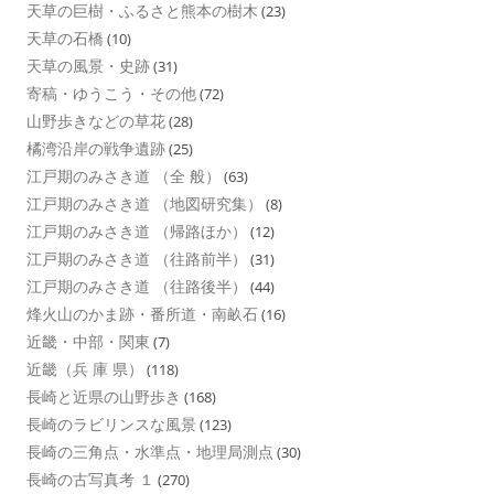
天草の巨樹・ふるさと熊本の樹木
(23)
天草の石橋
(10)
天草の風景・史跡
(31)
寄稿・ゆうこう・その他
(72)
山野歩きなどの草花
(28)
橘湾沿岸の戦争遺跡
(25)
江戸期のみさき道 （全 般）
(63)
江戸期のみさき道 （地図研究集）
(8)
江戸期のみさき道 （帰路ほか）
(12)
江戸期のみさき道 （往路前半）
(31)
江戸期のみさき道 （往路後半）
(44)
烽火山のかま跡・番所道・南畝石
(16)
近畿・中部・関東
(7)
近畿（兵 庫 県）
(118)
長崎と近県の山野歩き
(168)
長崎のラビリンスな風景
(123)
長崎の三角点・水準点・地理局測点
(30)
長崎の古写真考 １
(270)