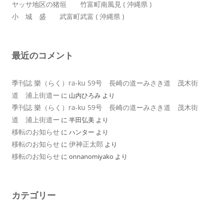
ヤッサ地区の猪垣 竹富町南風見 ( 沖縄県 )
小 城 盛 武富町武富 ( 沖縄県 )
最近のコメント
季刊誌 樂（らく）ra-ku 59号 長崎の道ーみさき道 茂木街
道 浦上街道ー
に
山内ひろみ
より
季刊誌 樂（らく）ra-ku 59号 長崎の道ーみさき道 茂木街
道 浦上街道ー
に
半田弘美
より
移転のお知らせ
に
ハンター
より
移転のお知らせ
伊神正太郎
に
より
移転のお知らせ
に
onnanomiyako
より
カテゴリー