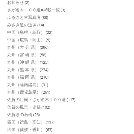
お知らせ
(2)
さが名木１００選■掲載一覧
(3)
ふるさと古写真考
(88)
みさき道の道塚
(14)
中国（島根・鳥取）
(22)
中国（広島・岡山）
(5)
九州（大 分 県）
(296)
九州（宮 崎 県）
(58)
九州（沖 縄 県）
(125)
九州（熊 本 県）
(274)
九州（福 岡 県）
(210)
九州（薩南諸島）
(91)
九州（鹿児島県）
(261)
佐賀の巨樹・さが名木１００選
(117)
佐賀の風景・史跡
(102)
佐賀県の石橋
(26)
四国（徳島・高知）
(117)
四国（愛媛・香川）
(63)