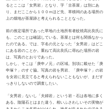
るとここは「女男岩」となり、字「古茶屋」は別にあ
り、まだここから１００ｍほど先、草積祠のある場所の
上の畑地が茶屋跡と考えられることとなった。
前の推定場所であった草地の土地所有者蚊焼高比良氏に
も、このことは確認している。茶屋とは何も関係なかっ
たのである。では、字名の元となった「女男岩」はどこ
にある岩のことか。重ねて高比良氏に尋ねた場所の岩
は、写真のとおりであった。
しかし、そこは「庚申ノ元」の区域。別項に載せた「庚
申塚？」のすぐ脇。写真の岩を男岩、「庚申塚？」の岩
を女岩に見立てると考えられないこともないが、まだす
っきりしないので調査したい。
「女男岩」ないし「夫婦岩」という岩・石は各地に多く
ある。陰陽石とはまた違う。相いふさわしいその実物が
あるからこそ名前がつけられ、地名が生まれたのであろ