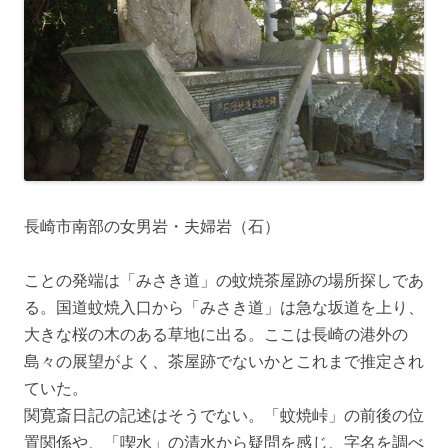
長崎市南部の女男岩・夫婦岩（石）
ことの発端は「みさき道」の蚊焼茶屋跡の場所探しであ
る。国道蚊焼入口から「みさき道」は急な坂道を上り、
大きな桜の木のある草地に出る。ここは長崎の港外の
島々の展望がよく、茶屋跡でないかとこれまで推定され
ていた。
関寛斎日記の記述はそうでない。「蚊焼峠」の前後の位
置関係や、「喫水」の清水から疑問を感じ、字名を調べ