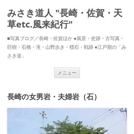
みさき道人 "長崎・佐賀・天
草etc.風来紀行"
■写真ブログ／長崎・佐賀ほか ●風景・史跡・古写真・
巨樹・石橋・滝・山野歩き・標石・戦跡 ●江戸期の「み
さき道」
コ
メニュー
ン
テ
ン
ツ
へ
長崎の女男岩・夫婦岩（石）
ス
キ
ッ
プ