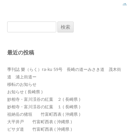
稿
→
ナ
ビ
検
ゲ
索:
ー
シ
最近の投稿
ョ
ン
季刊誌 樂（らく）ra-ku 59号 長崎の道ーみさき道 茂木街
道 浦上街道ー
移転のお知らせ
お知らせ ( 長崎県 )
妙相寺・富川渓谷の紅葉 ２ ( 長崎県 )
妙相寺・富川渓谷の紅葉 １ ( 長崎県 )
祖納岳の猪垣 竹富町西表 ( 沖縄県 )
大平井戸 竹富町西表 ( 沖縄県 )
ピサダ道 竹富町西表 ( 沖縄県 )