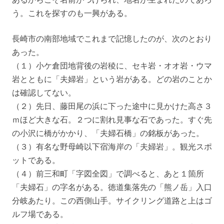
う。これを探すのも一興がある。
長崎市の南部地域でこれまで記憶したのが、次のとおり
あった。
（１）小ケ倉団地背後の岩稜に、セキ岩・オオ岩・ウマ
岩とともに「夫婦岩」という岩がある。どの岩のことか
は確認してない。
（２）先日、藤田尾の浜に下った途中に見かけた高さ３
ｍほど大きな石。２つに割れ見事な石であった。すぐ先
の小沢に橋がかかり、「夫婦石橋」の銘板があった。
（３）有名な野母崎以下宿海岸の「夫婦岩」。観光スポ
ットである。
（４）前三和町「字図全図」で調べると、あと１箇所
「夫婦石」の字名がある。徳道集落先の「熊ノ岳」入口
分岐あたり。この西側山手。サイクリング道路と上はゴ
ルフ場である。