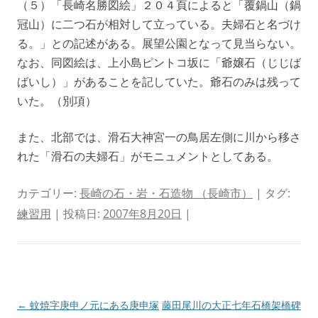
（５）「長崎名勝図絵」２０４頁によると「覆鍋山（鍋
冠山）に二つ石が相対して立っている。夫婦石と名づけ
る。」との記述がある。展望公園となって見当らない。
なお、同図絵は、上小島ピントコ坂に「爺嬢石（じじば
ばいし）」があることを記していた。爺石のみは残って
いた。（別項）
また、北部では、滑石大神宮一の鳥居左側に川から移さ
れた「滑石の夫婦石」がモニュメントとしてある。
カテゴリー:
長崎の石・岩・石造物 （長崎市）
| タグ:
練習用
| 投稿日:
2007年8月20日
|
投
←
蚊焼字庚申ノ元にある庚申塚
藤田尾川の大正七年石橋架橋碑