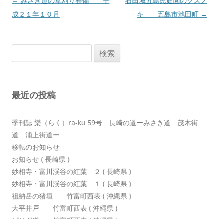
投
←
みさき道の草刈り整備 平
石田城五島氏庭園のクスノ
稿
成２１年１０月
キ 五島市池田町
→
ナ
ビ
検
ゲ
索:
ー
シ
最近の投稿
ョ
ン
季刊誌 樂（らく）ra-ku 59号 長崎の道ーみさき道 茂木街
道 浦上街道ー
移転のお知らせ
お知らせ ( 長崎県 )
妙相寺・富川渓谷の紅葉 ２ ( 長崎県 )
妙相寺・富川渓谷の紅葉 １ ( 長崎県 )
祖納岳の猪垣 竹富町西表 ( 沖縄県 )
大平井戸 竹富町西表 ( 沖縄県 )