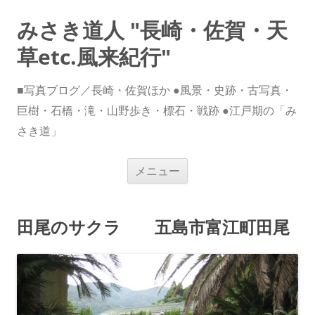
みさき道人 "長崎・佐賀・天
草etc.風来紀行"
■写真ブログ／長崎・佐賀ほか ●風景・史跡・古写真・
巨樹・石橋・滝・山野歩き・標石・戦跡 ●江戸期の「み
さき道」
コ
メニュー
ン
テ
ン
ツ
へ
田尾のサクラ 五島市富江町田尾
ス
キ
ッ
プ