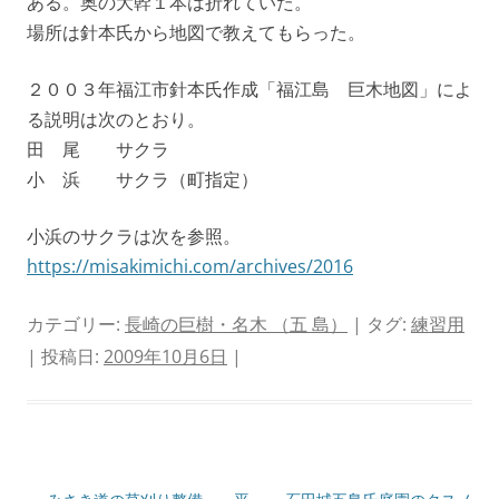
ある。奥の大幹１本は折れていた。
場所は針本氏から地図で教えてもらった。
２００３年福江市針本氏作成「福江島 巨木地図」によ
る説明は次のとおり。
田 尾 サクラ
小 浜 サクラ（町指定）
小浜のサクラは次を参照。
https://misakimichi.com/archives/2016
カテゴリー:
長崎の巨樹・名木 （五 島）
| タグ:
練習用
| 投稿日:
2009年10月6日
|