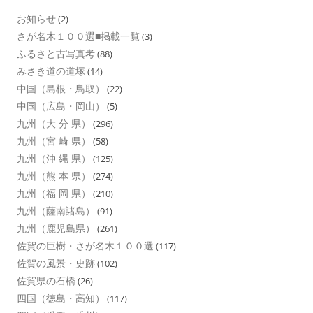
お知らせ
(2)
さが名木１００選■掲載一覧
(3)
ふるさと古写真考
(88)
みさき道の道塚
(14)
中国（島根・鳥取）
(22)
中国（広島・岡山）
(5)
九州（大 分 県）
(296)
九州（宮 崎 県）
(58)
九州（沖 縄 県）
(125)
九州（熊 本 県）
(274)
九州（福 岡 県）
(210)
九州（薩南諸島）
(91)
九州（鹿児島県）
(261)
佐賀の巨樹・さが名木１００選
(117)
佐賀の風景・史跡
(102)
佐賀県の石橋
(26)
四国（徳島・高知）
(117)