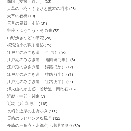
四国（愛媛・香川）
(63)
天草の巨樹・ふるさと熊本の樹木
(23)
天草の石橋
(10)
天草の風景・史跡
(31)
寄稿・ゆうこう・その他
(72)
山野歩きなどの草花
(28)
橘湾沿岸の戦争遺跡
(25)
江戸期のみさき道 （全 般）
(63)
江戸期のみさき道 （地図研究集）
(8)
江戸期のみさき道 （帰路ほか）
(12)
江戸期のみさき道 （往路前半）
(31)
江戸期のみさき道 （往路後半）
(44)
烽火山のかま跡・番所道・南畝石
(16)
近畿・中部・関東
(7)
近畿（兵 庫 県）
(118)
長崎と近県の山野歩き
(168)
長崎のラビリンスな風景
(123)
長崎の三角点・水準点・地理局測点
(30)