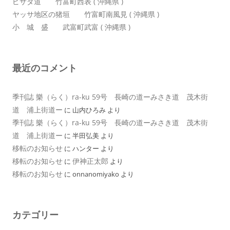
ピサダ道 竹富町西表 ( 沖縄県 )
ヤッサ地区の猪垣 竹富町南風見 ( 沖縄県 )
小 城 盛 武富町武富 ( 沖縄県 )
最近のコメント
季刊誌 樂（らく）ra-ku 59号 長崎の道ーみさき道 茂木街
道 浦上街道ー
に
山内ひろみ
より
季刊誌 樂（らく）ra-ku 59号 長崎の道ーみさき道 茂木街
道 浦上街道ー
に
半田弘美
より
移転のお知らせ
に
ハンター
より
移転のお知らせ
伊神正太郎
に
より
移転のお知らせ
に
onnanomiyako
より
カテゴリー