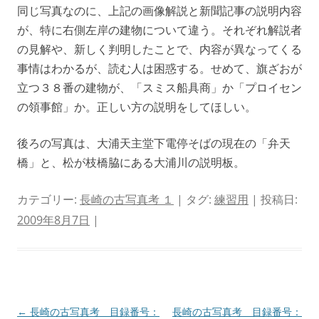
同じ写真なのに、上記の画像解説と新聞記事の説明内容
が、特に右側左岸の建物について違う。それぞれ解説者
の見解や、新しく判明したことで、内容が異なってくる
事情はわかるが、読む人は困惑する。せめて、旗ざおが
立つ３８番の建物が、「スミス船具商」か「プロイセン
の領事館」か。正しい方の説明をしてほしい。
後ろの写真は、大浦天主堂下電停そばの現在の「弁天
橋」と、松が枝橋脇にある大浦川の説明板。
カテゴリー:
長崎の古写真考 １
| タグ:
練習用
| 投稿日:
2009年8月7日
|
投
←
長崎の古写真考 目録番号：
長崎の古写真考 目録番号：