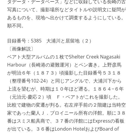
タデータ・データベース」などに収録している長崎の古
写真について、撮影場所などタイトルや説明文に疑問が
あるものを、現地へ出かけて調査するようにしている。
順不同。
目録番号：5385 大浦川と居留地（２）
〔画像解説〕
ベアト大型アルバムの１枚でShelter Creek Nagasaki
Harbour（長崎港の避難運河）とペン書き。上野彦馬
が明治６年（１８７３）頃撮影した目録番号５３１８
（整理番号102-24）と同じアングルで、大浦川下から
上流を望むが、時期は１０年ほど遡る。１８６４−６年
（元治元-慶応２）頃 Ｆ・ベアトがこれを撮影した。
比較で建物の変遷が判る。右左岸手前の２階建は当時空
家であった蘭人Ｊ．ブロイニール所有の洋館。順に３８
番はスミス船具商で、３７番の洋館にはExpressの看板
が出ている。３６番はLondon HotelおよびBoard of