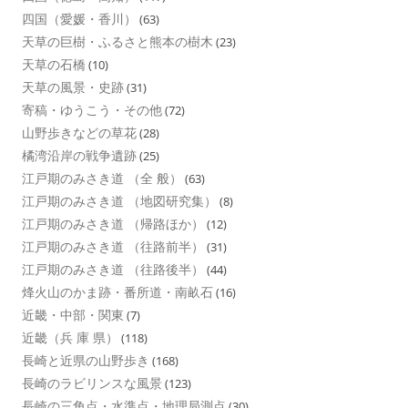
四国（愛媛・香川）
(63)
天草の巨樹・ふるさと熊本の樹木
(23)
天草の石橋
(10)
天草の風景・史跡
(31)
寄稿・ゆうこう・その他
(72)
山野歩きなどの草花
(28)
橘湾沿岸の戦争遺跡
(25)
江戸期のみさき道 （全 般）
(63)
江戸期のみさき道 （地図研究集）
(8)
江戸期のみさき道 （帰路ほか）
(12)
江戸期のみさき道 （往路前半）
(31)
江戸期のみさき道 （往路後半）
(44)
烽火山のかま跡・番所道・南畝石
(16)
近畿・中部・関東
(7)
近畿（兵 庫 県）
(118)
長崎と近県の山野歩き
(168)
長崎のラビリンスな風景
(123)
長崎の三角点・水準点・地理局測点
(30)