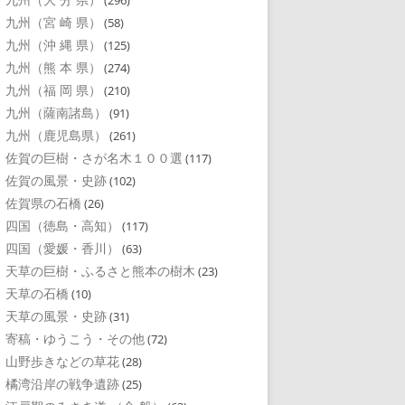
(296)
九州（宮 崎 県）
(58)
九州（沖 縄 県）
(125)
九州（熊 本 県）
(274)
九州（福 岡 県）
(210)
九州（薩南諸島）
(91)
九州（鹿児島県）
(261)
佐賀の巨樹・さが名木１００選
(117)
佐賀の風景・史跡
(102)
佐賀県の石橋
(26)
四国（徳島・高知）
(117)
四国（愛媛・香川）
(63)
天草の巨樹・ふるさと熊本の樹木
(23)
天草の石橋
(10)
天草の風景・史跡
(31)
寄稿・ゆうこう・その他
(72)
山野歩きなどの草花
(28)
橘湾沿岸の戦争遺跡
(25)