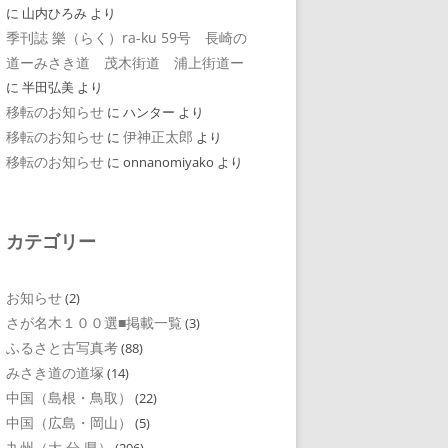
に
山内ひろみ
より
季刊誌 樂（らく）ra-ku 59号 長崎の
道ーみさき道 茂木街道 浦上街道ー
に
半田弘美
より
移転のお知らせ
に
ハンター
より
移転のお知らせ
伊神正太郎
に
より
移転のお知らせ
に
onnanomiyako
より
カテゴリー
お知らせ
(2)
さが名木１００選■掲載一覧
(3)
ふるさと古写真考
(88)
みさき道の道塚
(14)
中国（島根・鳥取）
(22)
中国（広島・岡山）
(5)
九州（大 分 県）