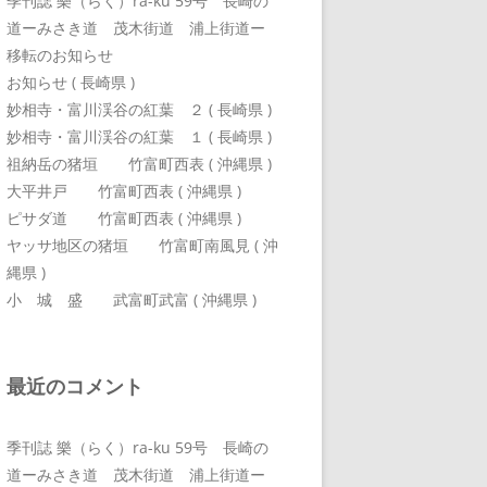
季刊誌 樂（らく）ra-ku 59号 長崎の
道ーみさき道 茂木街道 浦上街道ー
移転のお知らせ
お知らせ ( 長崎県 )
妙相寺・富川渓谷の紅葉 ２ ( 長崎県 )
妙相寺・富川渓谷の紅葉 １ ( 長崎県 )
祖納岳の猪垣 竹富町西表 ( 沖縄県 )
大平井戸 竹富町西表 ( 沖縄県 )
ピサダ道 竹富町西表 ( 沖縄県 )
ヤッサ地区の猪垣 竹富町南風見 ( 沖
縄県 )
小 城 盛 武富町武富 ( 沖縄県 )
最近のコメント
季刊誌 樂（らく）ra-ku 59号 長崎の
道ーみさき道 茂木街道 浦上街道ー