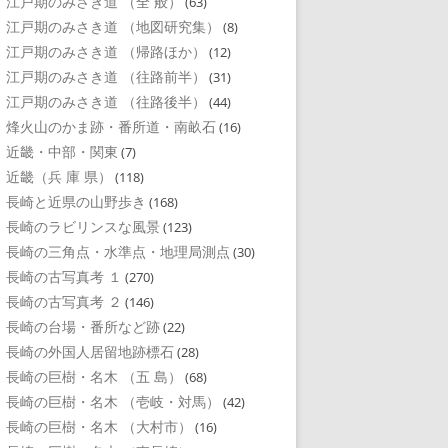
江戸期のみさき道 （全 般）
(63)
江戸期のみさき道 （地図研究集）
(8)
江戸期のみさき道 （帰路ほか）
(12)
江戸期のみさき道 （往路前半）
(31)
江戸期のみさき道 （往路後半）
(44)
烽火山のかま跡・番所道・南畝石
(16)
近畿・中部・関東
(7)
近畿（兵 庫 県）
(118)
長崎と近県の山野歩き
(168)
長崎のラビリンスな風景
(123)
長崎の三角点・水準点・地理局測点
(30)
長崎の古写真考 １
(270)
長崎の古写真考 ２
(146)
長崎の台場・番所など跡
(22)
長崎の外国人居留地跡標石
(28)
長崎の巨樹・名木 （五 島）
(68)
長崎の巨樹・名木 （壱岐・対馬）
(42)
長崎の巨樹・名木 （大村市）
(16)