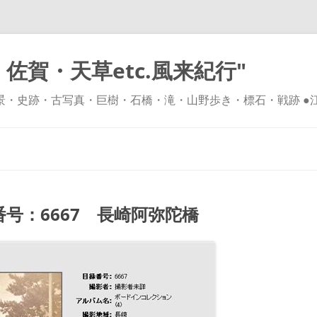
佐賀・天草etc.風来紀行"
風景・史跡・古写真・巨樹・石橋・滝・山野歩き・標石・戦跡 ●
コ
ン
テ
ン
ツ
へ
ス
キ
号：6667 長崎阿弥陀橋
ッ
プ