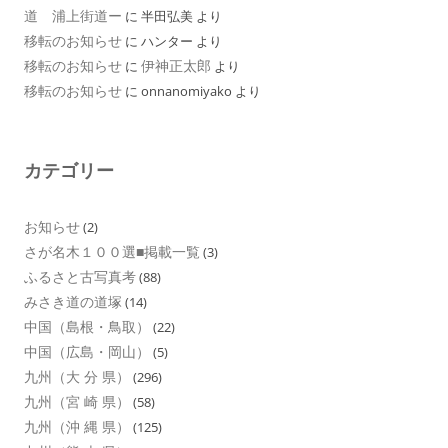
道 浦上街道ー
に
半田弘美
より
移転のお知らせ
に
ハンター
より
移転のお知らせ
伊神正太郎
に
より
移転のお知らせ
に
onnanomiyako
より
カテゴリー
お知らせ
(2)
さが名木１００選■掲載一覧
(3)
ふるさと古写真考
(88)
みさき道の道塚
(14)
中国（島根・鳥取）
(22)
中国（広島・岡山）
(5)
九州（大 分 県）
(296)
九州（宮 崎 県）
(58)
九州（沖 縄 県）
(125)