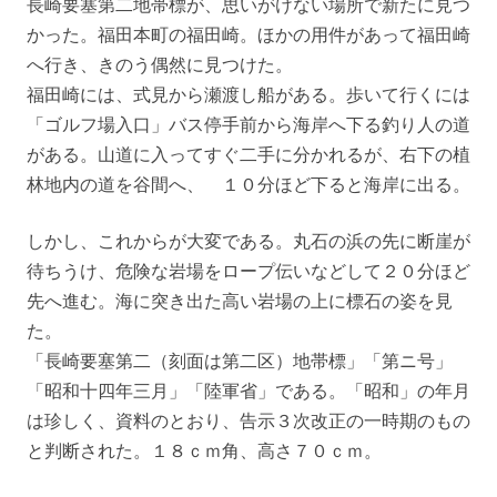
長崎要塞第二地帯標が、思いがけない場所で新たに見つ
かった。福田本町の福田崎。ほかの用件があって福田崎
へ行き、きのう偶然に見つけた。
福田崎には、式見から瀬渡し船がある。歩いて行くには
「ゴルフ場入口」バス停手前から海岸へ下る釣り人の道
がある。山道に入ってすぐ二手に分かれるが、右下の植
林地内の道を谷間へ、 １０分ほど下ると海岸に出る。
しかし、これからが大変である。丸石の浜の先に断崖が
待ちうけ、危険な岩場をロープ伝いなどして２０分ほど
先へ進む。海に突き出た高い岩場の上に標石の姿を見
た。
「長崎要塞第二（刻面は第二区）地帯標」「第ニ号」
「昭和十四年三月」「陸軍省」である。「昭和」の年月
は珍しく、資料のとおり、告示３次改正の一時期のもの
と判断された。１８ｃｍ角、高さ７０ｃｍ。