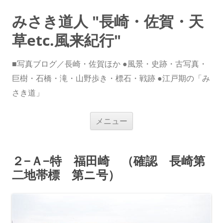
みさき道人 "長崎・佐賀・天
草etc.風来紀行"
■写真ブログ／長崎・佐賀ほか ●風景・史跡・古写真・
巨樹・石橋・滝・山野歩き・標石・戦跡 ●江戸期の「み
さき道」
コ
メニュー
ン
テ
ン
ツ
へ
２−Ａ−特 福田崎 （確認 長崎第
ス
キ
二地帯標 第ニ号）
ッ
プ