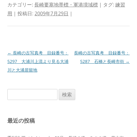
カテゴリー:
長崎要塞地帯標・軍港境域標
| タグ:
練習
用
| 投稿日:
2009年7月29日
|
投
←
長崎の古写真考 目録番号：
長崎の古写真考 目録番号：
稿
5297 大浦川上流より見る大浦
5287 石橋と長崎市街
→
ナ
川と大浦居留地
ビ
ゲ
検
ー
索:
シ
ョ
最近の投稿
ン