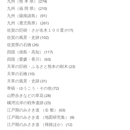
九州（熊 本 県）
(274)
九州（福 岡 県）
(210)
九州（薩南諸島）
(91)
九州（鹿児島県）
(261)
佐賀の巨樹・さが名木１００選
(117)
佐賀の風景・史跡
(102)
佐賀県の石橋
(26)
四国（徳島・高知）
(117)
四国（愛媛・香川）
(63)
天草の巨樹・ふるさと熊本の樹木
(23)
天草の石橋
(10)
天草の風景・史跡
(31)
寄稿・ゆうこう・その他
(72)
山野歩きなどの草花
(28)
橘湾沿岸の戦争遺跡
(25)
江戸期のみさき道 （全 般）
(63)
江戸期のみさき道 （地図研究集）
(8)
江戸期のみさき道 （帰路ほか）
(12)