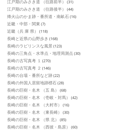
江戸期のみさき道 （往路前半）
(31)
江戸期のみさき道 （往路後半）
(44)
烽火山のかま跡・番所道・南畝石
(16)
近畿・中部・関東
(7)
近畿（兵 庫 県）
(118)
長崎と近県の山野歩き
(168)
長崎のラビリンスな風景
(123)
長崎の三角点・水準点・地理局測点
(30)
長崎の古写真考 １
(270)
長崎の古写真考 ２
(146)
長崎の台場・番所など跡
(22)
長崎の外国人居留地跡標石
(28)
長崎の巨樹・名木 （五 島）
(68)
長崎の巨樹・名木 （壱岐・対馬）
(42)
長崎の巨樹・名木 （大村市）
(16)
長崎の巨樹・名木 （東長崎）
(30)
長崎の巨樹・名木 （県 北）
(85)
長崎の巨樹・名木 （西彼・島原）
(60)