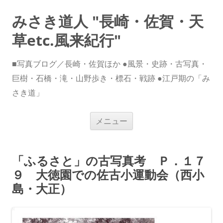
みさき道人 "長崎・佐賀・天
草etc.風来紀行"
■写真ブログ／長崎・佐賀ほか ●風景・史跡・古写真・
巨樹・石橋・滝・山野歩き・標石・戦跡 ●江戸期の「み
さき道」
コ
メニュー
ン
テ
ン
ツ
へ
「ふるさと」の古写真考 Ｐ．１７
ス
キ
９ 大徳園での佐古小運動会（西小
ッ
プ
島・大正）