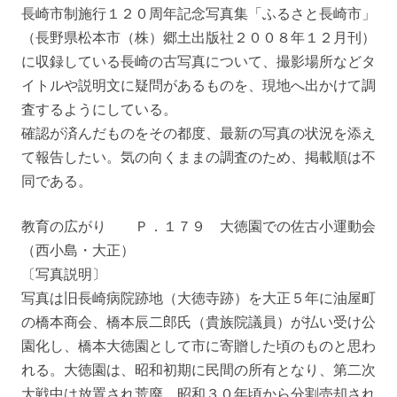
長崎市制施行１２０周年記念写真集「ふるさと長崎市」
（長野県松本市（株）郷土出版社２００８年１２月刊）
に収録している長崎の古写真について、撮影場所などタ
イトルや説明文に疑問があるものを、現地へ出かけて調
査するようにしている。
確認が済んだものをその都度、最新の写真の状況を添え
て報告したい。気の向くままの調査のため、掲載順は不
同である。
教育の広がり Ｐ．１７９ 大徳園での佐古小運動会
（西小島・大正）
〔写真説明〕
写真は旧長崎病院跡地（大徳寺跡）を大正５年に油屋町
の橋本商会、橋本辰二郎氏（貴族院議員）が払い受け公
園化し、橋本大徳園として市に寄贈した頃のものと思わ
れる。大徳園は、昭和初期に民間の所有となり、第二次
大戦中は放置され荒廃。昭和３０年頃から分割売却され