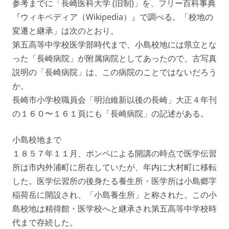
参考までに「長崎医科大学 (旧制)」を、フリー百科事典
『ウィキペディア（Wikipedia）』で調べる。「校地の
変遷と継承」は次のとおり。
第五高等中学校医学部時代まで、小島校地には県立とな
った「長崎病院」が附属病院としてあったので、古写真
説明の「長崎病院」は、この病院のことではないだろう
か。
長崎市小学校職員会「明治維新以後の長崎」大正４年刊
の１６０〜１６１頁にも「長崎病院」の記述がある。
小島校地まで
１８５７年１１月、ポンペによる開講の時点で医学伝習
所は市内外浦町に所在していたが、年内に大村町に移転
した。医学伝習所の後身たる養生所・医学所は小島郷字
稲荷岳に開設され、「小島養生所」と称された。この小
島校地は精得館・医学校へと継承され第五高等中学校時
代まで存続した。