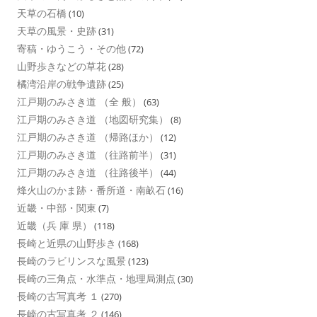
天草の石橋
(10)
天草の風景・史跡
(31)
寄稿・ゆうこう・その他
(72)
山野歩きなどの草花
(28)
橘湾沿岸の戦争遺跡
(25)
江戸期のみさき道 （全 般）
(63)
江戸期のみさき道 （地図研究集）
(8)
江戸期のみさき道 （帰路ほか）
(12)
江戸期のみさき道 （往路前半）
(31)
江戸期のみさき道 （往路後半）
(44)
烽火山のかま跡・番所道・南畝石
(16)
近畿・中部・関東
(7)
近畿（兵 庫 県）
(118)
長崎と近県の山野歩き
(168)
長崎のラビリンスな風景
(123)
長崎の三角点・水準点・地理局測点
(30)
長崎の古写真考 １
(270)
長崎の古写真考 ２
(146)