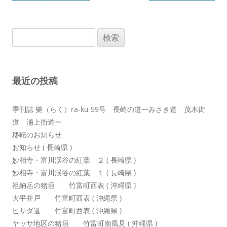
ビ
ゲ
検
ー
索:
シ
ョ
最近の投稿
ン
季刊誌 樂（らく）ra-ku 59号 長崎の道ーみさき道 茂木街
道 浦上街道ー
移転のお知らせ
お知らせ ( 長崎県 )
妙相寺・富川渓谷の紅葉 ２ ( 長崎県 )
妙相寺・富川渓谷の紅葉 １ ( 長崎県 )
祖納岳の猪垣 竹富町西表 ( 沖縄県 )
大平井戸 竹富町西表 ( 沖縄県 )
ピサダ道 竹富町西表 ( 沖縄県 )
ヤッサ地区の猪垣 竹富町南風見 ( 沖縄県 )