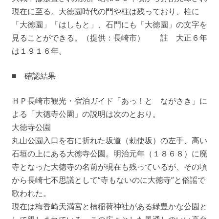
現在に至る。大徳園時代の門や柱は残っており、柱に
「大徳園」「はしもと」、石門にも「大徳園」の文字を
見ることができる。（提供：長崎市） 註 大正６年
は１９１６年。
■ 確認結果
ＨＰ長崎市観光・宿泊ガイド「あっ！と ながさき」に
よる「大徳寺公園」の説明は次のとおり。
大徳寺公園
丸山公園入口を右に折れた坂道（勅使坂）の左手、高い
石垣の上にある大徳寺公園。明治元年（１８６８）に廃
寺となった大徳寺の名前が現在も残っているが、その頃
から長崎七不思議として“寺もないのに大徳寺”と俗謡で
歌われた。
現在は梅香崎天満宮と楠稲荷神社がある緑豊かな公園と