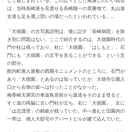
して親しまれている。この広々とした風通しのいい高台
は、当時長崎港を見渡せる長崎随一の景勝地で、丸山遊
女達も足を運ぶ憩いの場だったといわれている。…
「大徳園」の古写真説明は、後に記す「長崎病院」を除
き別に問題はない。ここで紹介するのは、大徳園時代の
門や柱は残っており、柱に「大徳園」「はしもと」、石
門にも「大徳園」の文字を見ることができる、という文
の部分。
館内町唐人屋敷の西隅モニュメントのところに、石門が
あり「大徳園」とあるのは知っていたが、大徳寺公園入
口から右側の坂へは行ったことがなかった。
梅香崎天満宮の車道鳥居前から坂道をそのまま登ると、
すぐ道の両脇に古い門柱が立ち、右に「大徳園」、左に
「は志茂登」の銘板が残っていた。中へ進むと旧園内の
一帯は、個人大邸宅やアパートビルが建て込んでいた。