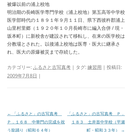
被爆以前の浦上校地
明治期の長崎医学専門学校（浦上校地）第五高等中学校
医学部時代の１８９１年９月１１日、県下西彼杵郡浦上
山里村里郷（１９２０年１０月長崎市に編入合併 / 現・
坂本町）に新校舎が建設されて移転し、在来の医学校は
分教場とされた。以後浦上校地は医専・医大に継承さ
れ、医大の原爆被災まで存続した。
カテゴリー:
ふるさと古写真考
| タグ:
練習用
| 投稿日:
2009年7月8日
|
投
←
「ふるさと」の古写真考
「ふるさと」の古写真考 Ｐ．
稿
Ｐ．１６８ 中華門の完成を祝
１８３ 土井首中学校（平瀬
ナ
う龍踊り（昭和６４年）
町・昭和３３年）
→