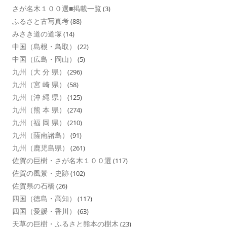
さが名木１００選■掲載一覧
(3)
ふるさと古写真考
(88)
みさき道の道塚
(14)
中国（島根・鳥取）
(22)
中国（広島・岡山）
(5)
九州（大 分 県）
(296)
九州（宮 崎 県）
(58)
九州（沖 縄 県）
(125)
九州（熊 本 県）
(274)
九州（福 岡 県）
(210)
九州（薩南諸島）
(91)
九州（鹿児島県）
(261)
佐賀の巨樹・さが名木１００選
(117)
佐賀の風景・史跡
(102)
佐賀県の石橋
(26)
四国（徳島・高知）
(117)
四国（愛媛・香川）
(63)
天草の巨樹・ふるさと熊本の樹木
(23)