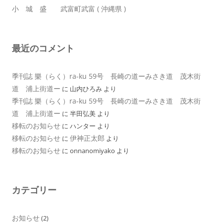
小 城 盛 武富町武富 ( 沖縄県 )
最近のコメント
季刊誌 樂（らく）ra-ku 59号 長崎の道ーみさき道 茂木街
道 浦上街道ー
に
山内ひろみ
より
季刊誌 樂（らく）ra-ku 59号 長崎の道ーみさき道 茂木街
道 浦上街道ー
に
半田弘美
より
移転のお知らせ
に
ハンター
より
移転のお知らせ
伊神正太郎
に
より
移転のお知らせ
に
onnanomiyako
より
カテゴリー
お知らせ
(2)