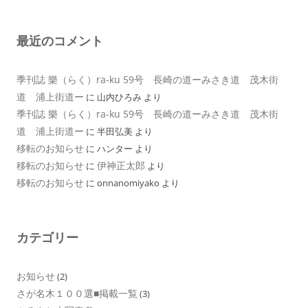
最近のコメント
季刊誌 樂（らく）ra-ku 59号 長崎の道ーみさき道 茂木街
道 浦上街道ー
に
山内ひろみ
より
季刊誌 樂（らく）ra-ku 59号 長崎の道ーみさき道 茂木街
道 浦上街道ー
に
半田弘美
より
移転のお知らせ
に
ハンター
より
移転のお知らせ
伊神正太郎
に
より
移転のお知らせ
に
onnanomiyako
より
カテゴリー
お知らせ
(2)
さが名木１００選■掲載一覧
(3)