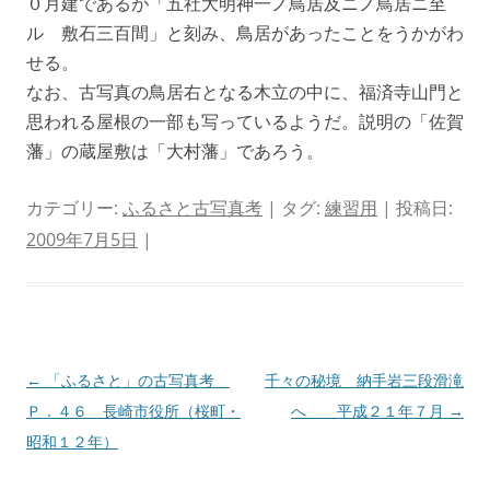
０月建であるが「五社大明神一ノ鳥居及ニノ鳥居ニ至
ル 敷石三百間」と刻み、鳥居があったことをうかがわ
せる。
なお、古写真の鳥居右となる木立の中に、福済寺山門と
思われる屋根の一部も写っているようだ。説明の「佐賀
藩」の蔵屋敷は「大村藩」であろう。
カテゴリー:
ふるさと古写真考
| タグ:
練習用
| 投稿日:
2009年7月5日
|
投
←
「ふるさと」の古写真考
千々の秘境 納手岩三段滑滝
稿
Ｐ．４６ 長崎市役所（桜町・
へ 平成２１年７月
→
ナ
昭和１２年）
ビ