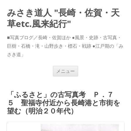
みさき道人 "長崎・佐賀・天
草etc.風来紀行"
■写真ブログ／長崎・佐賀ほか ●風景・史跡・古写真・
巨樹・石橋・滝・山野歩き・標石・戦跡 ●江戸期の「み
さき道」
コ
メニュー
ン
テ
ン
ツ
へ
「ふるさと」の古写真考 Ｐ．７
ス
キ
５ 聖福寺付近から長崎港と市街を
ッ
プ
望む（明治２０年代）