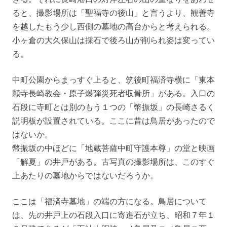
ると、撮影場所は「聖福寺の後山」と言うより、観善寺
を越したもう少し西側の墓地の高台からと考えられる。
小ヶ倉の大久保山は採石で後ろ山が削られ姿は変ってい
る。
中町公園からまっすぐ上ると、筑後町福済寺横に「東本
願寺長崎教会・原子爆弾災死者収骨所」がある。入口の
石段に寺町とは別のもう１つの「幣振坂」の長崎さるく
説明板が設置されている。ここに昔は鳥居があったので
はないか。
幣振坂の中ほどに「地蔵菩薩中町守護本尊」の堂と映画
「解夏」の井戸がある。古写真の撮影場所は、このすぐ
上あたりの墓地からではないだろうか。
ここは「福済寺墓地」の端の方になる。鳥居について
は、先の井戸上の石段入口に寄進石が立ち、昭和７年１