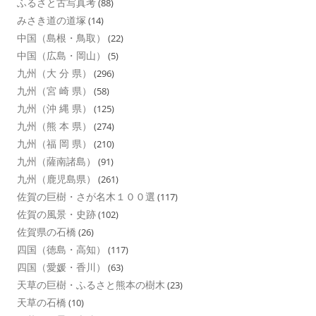
ふるさと古写真考
(88)
みさき道の道塚
(14)
中国（島根・鳥取）
(22)
中国（広島・岡山）
(5)
九州（大 分 県）
(296)
九州（宮 崎 県）
(58)
九州（沖 縄 県）
(125)
九州（熊 本 県）
(274)
九州（福 岡 県）
(210)
九州（薩南諸島）
(91)
九州（鹿児島県）
(261)
佐賀の巨樹・さが名木１００選
(117)
佐賀の風景・史跡
(102)
佐賀県の石橋
(26)
四国（徳島・高知）
(117)
四国（愛媛・香川）
(63)
天草の巨樹・ふるさと熊本の樹木
(23)
天草の石橋
(10)