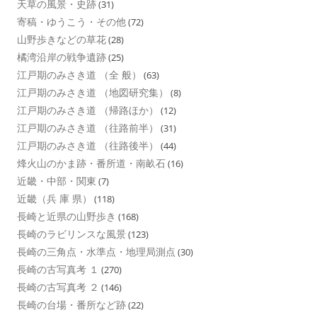
天草の風景・史跡
(31)
寄稿・ゆうこう・その他
(72)
山野歩きなどの草花
(28)
橘湾沿岸の戦争遺跡
(25)
江戸期のみさき道 （全 般）
(63)
江戸期のみさき道 （地図研究集）
(8)
江戸期のみさき道 （帰路ほか）
(12)
江戸期のみさき道 （往路前半）
(31)
江戸期のみさき道 （往路後半）
(44)
烽火山のかま跡・番所道・南畝石
(16)
近畿・中部・関東
(7)
近畿（兵 庫 県）
(118)
長崎と近県の山野歩き
(168)
長崎のラビリンスな風景
(123)
長崎の三角点・水準点・地理局測点
(30)
長崎の古写真考 １
(270)
長崎の古写真考 ２
(146)
長崎の台場・番所など跡
(22)