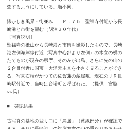
査するようにしている。順不同。
懐かしき風景・街並み Ｐ．７５ 聖福寺付近から長
崎港と市街を望む（明治２０年代）
〔写真説明〕
聖福寺の後山から長崎港と市街を撮影したもので、長崎
港左側海岸線付近（写真中心部より左側）の木立の横の
たてものが現在の県庁、その左が出島、さらに先の山の
２合目付近に国宝・大浦天主堂を小さく見ることができ
る。写真右端がかつての佐賀藩の蔵屋敷、現在のＪＲ長
崎駅付近で、当時は台場町と呼ばれた。（提供：宮脇
○○氏）
■ 確認結果
古写真の墓地の登り口に「鳥居」（黄線部分）が確認で
きる。それに長崎港口の対岸左右の山の重なりをあわせ