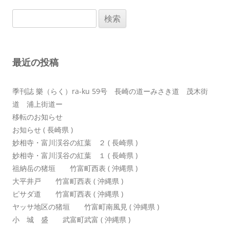
ゲ
検
ー
索:
シ
ョ
最近の投稿
ン
季刊誌 樂（らく）ra-ku 59号 長崎の道ーみさき道 茂木街
道 浦上街道ー
移転のお知らせ
お知らせ ( 長崎県 )
妙相寺・富川渓谷の紅葉 ２ ( 長崎県 )
妙相寺・富川渓谷の紅葉 １ ( 長崎県 )
祖納岳の猪垣 竹富町西表 ( 沖縄県 )
大平井戸 竹富町西表 ( 沖縄県 )
ピサダ道 竹富町西表 ( 沖縄県 )
ヤッサ地区の猪垣 竹富町南風見 ( 沖縄県 )
小 城 盛 武富町武富 ( 沖縄県 )