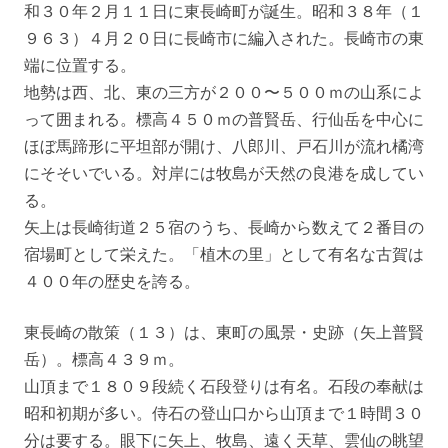
和３０年２月１１日に東長崎町が誕生。昭和３８年（１
９６３）４月２０日に長崎市に編入された。長崎市の東
端に位置する。
地勢は西、北、東の三方が２００〜５００ｍの山系によ
って囲まれる。標高４５０ｍの普賢岳、行仙岳を中心に
ほぼ馬蹄形に平坦部が開け、八郎川、戸石川が流れ橘湾
にそそいでいる。対岸には牧島が天然の良港を成してい
る。
矢上は長崎街道２５宿のうち、長崎から数えて２番目の
宿場町として栄えた。「植木の里」として有名な古賀は
４００年の歴史を誇る。
東長崎の散策（１３）は、東町の風景・史跡（矢上普賢
岳）。標高４３９ｍ。
山頂まで１８０９段続く石段登りは有名。石段の奉献は
昭和初期が多い。侍石の登山口から山頂まで１時間３０
分は要する。眼下に矢上、牧島、遠く天草、雲仙の眺望