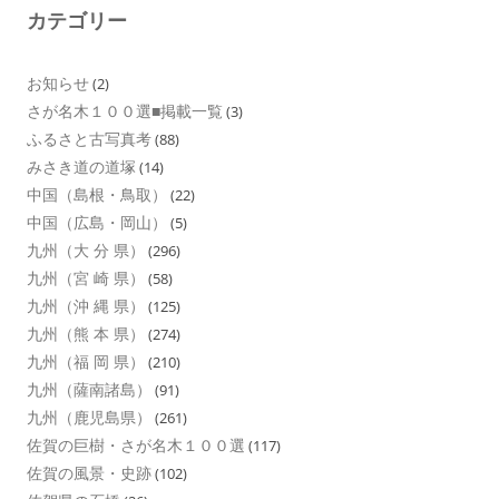
カテゴリー
お知らせ
(2)
さが名木１００選■掲載一覧
(3)
ふるさと古写真考
(88)
みさき道の道塚
(14)
中国（島根・鳥取）
(22)
中国（広島・岡山）
(5)
九州（大 分 県）
(296)
九州（宮 崎 県）
(58)
九州（沖 縄 県）
(125)
九州（熊 本 県）
(274)
九州（福 岡 県）
(210)
九州（薩南諸島）
(91)
九州（鹿児島県）
(261)
佐賀の巨樹・さが名木１００選
(117)
佐賀の風景・史跡
(102)