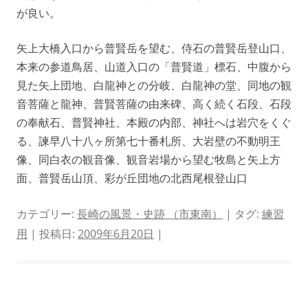
が良い。
矢上大橋入口から普賢岳を望む、侍石の普賢岳登山口、
本来の参道鳥居、山道入口の「普賢道」標石、中腹から
見た矢上団地、白龍神との分岐、白龍神の堂、同地の観
音菩薩と龍神、普賢菩薩の由来碑、高く続く石段、石段
の奉献石、普賢神社、本殿の内部、神社へは岩穴をくぐ
る、諫早八十八ヶ所第七十番札所、大岩壁の不動明王
像、同白衣の観音像、観音岩場から望む牧島と矢上方
面、普賢岳山頂、彩が丘団地の北西尾根登山口
カテゴリー:
長崎の風景・史跡 （市東南）
| タグ:
練習
用
| 投稿日:
2009年6月20日
|