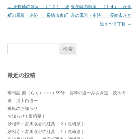
投
←
東長崎の散策 （１２） 東
東長崎の散策 （１４） かき
稿
町の風景・史跡 長崎市東町
道の風景・史跡 長崎市かき
ナ
道１〜６丁目
→
ビ
ゲ
検
ー
索:
シ
ョ
最近の投稿
ン
季刊誌 樂（らく）ra-ku 59号 長崎の道ーみさき道 茂木街
道 浦上街道ー
移転のお知らせ
お知らせ ( 長崎県 )
妙相寺・富川渓谷の紅葉 ２ ( 長崎県 )
妙相寺・富川渓谷の紅葉 １ ( 長崎県 )