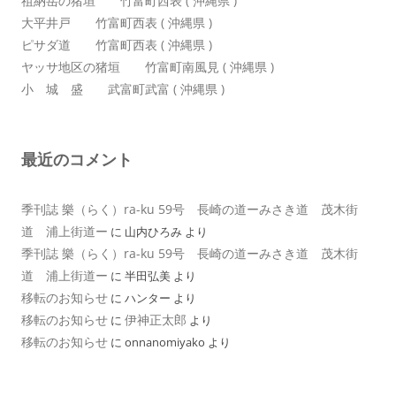
祖納岳の猪垣 竹富町西表 ( 沖縄県 )
大平井戸 竹富町西表 ( 沖縄県 )
ピサダ道 竹富町西表 ( 沖縄県 )
ヤッサ地区の猪垣 竹富町南風見 ( 沖縄県 )
小 城 盛 武富町武富 ( 沖縄県 )
最近のコメント
季刊誌 樂（らく）ra-ku 59号 長崎の道ーみさき道 茂木街
道 浦上街道ー
に
山内ひろみ
より
季刊誌 樂（らく）ra-ku 59号 長崎の道ーみさき道 茂木街
道 浦上街道ー
に
半田弘美
より
移転のお知らせ
に
ハンター
より
移転のお知らせ
伊神正太郎
に
より
移転のお知らせ
に
onnanomiyako
より