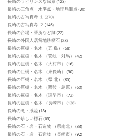
長崎のラビリンスな風景
(123)
長崎の三角点・水準点・地理局測点
(30)
長崎の古写真考 １
(270)
長崎の古写真考 ２
(146)
長崎の台場・番所など跡
(22)
長崎の外国人居留地跡標石
(28)
長崎の巨樹・名木 （五 島）
(68)
長崎の巨樹・名木 （壱岐・対馬）
(42)
長崎の巨樹・名木 （大村市）
(16)
長崎の巨樹・名木 （東長崎）
(30)
長崎の巨樹・名木 （県 北）
(85)
長崎の巨樹・名木 （西彼・島原）
(60)
長崎の巨樹・名木 （諌早市）
(73)
長崎の巨樹・名木 （長崎市）
(128)
長崎の滝・渓流
(18)
長崎の珍しい標石
(65)
長崎の石・岩・石造物 （県南北）
(33)
長崎の石・岩・石造物 （長崎市）
(92)