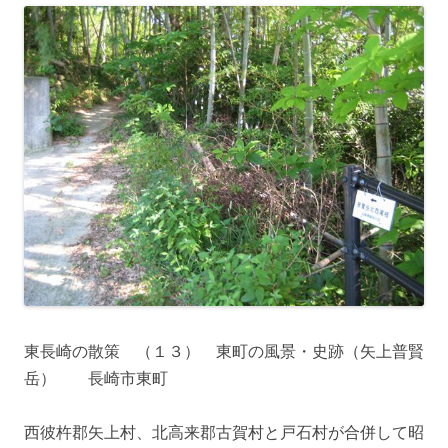
東長崎の散策 （１３） 東町の風景・史跡（矢上普賢
岳） 長崎市東町
西彼杵郡矢上村、北高来郡古賀村と戸石村が合併して昭