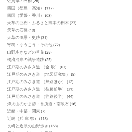
佐賀県の石橋
(26)
四国（徳島・高知）
(117)
四国（愛媛・香川）
(63)
天草の巨樹・ふるさと熊本の樹木
(23)
天草の石橋
(10)
天草の風景・史跡
(31)
寄稿・ゆうこう・その他
(72)
山野歩きなどの草花
(28)
橘湾沿岸の戦争遺跡
(25)
江戸期のみさき道 （全 般）
(63)
江戸期のみさき道 （地図研究集）
(8)
江戸期のみさき道 （帰路ほか）
(12)
江戸期のみさき道 （往路前半）
(31)
江戸期のみさき道 （往路後半）
(44)
烽火山のかま跡・番所道・南畝石
(16)
近畿・中部・関東
(7)
近畿（兵 庫 県）
(118)
長崎と近県の山野歩き
(168)