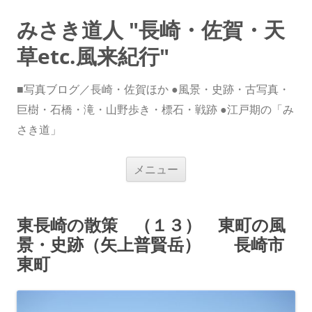
みさき道人 "長崎・佐賀・天
草etc.風来紀行"
■写真ブログ／長崎・佐賀ほか ●風景・史跡・古写真・
巨樹・石橋・滝・山野歩き・標石・戦跡 ●江戸期の「み
さき道」
コ
メニュー
ン
テ
ン
ツ
へ
東長崎の散策 （１３） 東町の風
ス
キ
景・史跡（矢上普賢岳） 長崎市
ッ
プ
東町