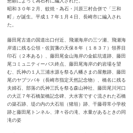
懇願によって為石村に編入された。
昭和３０年２月、蚊焼・為石・川原三村合併で「三和
町」が誕生。平成１７年１月４日、長崎市に編入され
た。
藤田尾古道の国道出口付近、飛瀬海岸の三ツ瀬、飛瀬海
岸道に残る公領・佐賀藩の天保８年（１８３７）領界目
印石（２本ある）、藤田尾金山海岸の金鉱坑道跡、藤田
尾コミュニティーバス終点、藤田尾海岸の釣岩場を望
む、氏神の１人三浦水源を祭る八幡さまの屋敷跡、藤田
尾のヤブツバキ（長崎市指定天然記念物）、橋名に残る
夫婦石、部落の氏神三氏を祭る森山神社、藤田尾川河口
の大正７年石橋架橋記念碑、大水害ですぐ流された石橋
の築石跡、堤の内の大石垣（猪垣）跡、干藤尋常小学校
跡と藤田尾トンネル、津々谷の滝、水量があるときの同
滝の姿