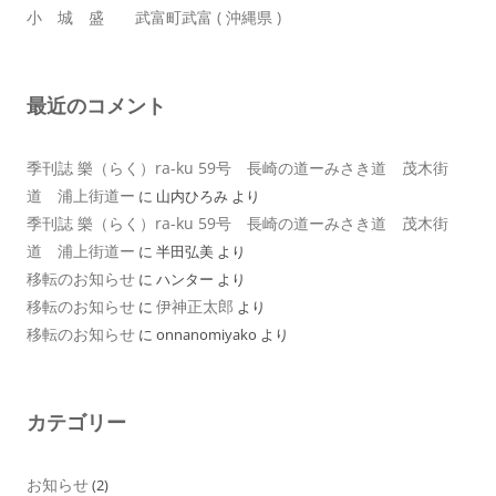
小 城 盛 武富町武富 ( 沖縄県 )
最近のコメント
季刊誌 樂（らく）ra-ku 59号 長崎の道ーみさき道 茂木街
道 浦上街道ー
に
山内ひろみ
より
季刊誌 樂（らく）ra-ku 59号 長崎の道ーみさき道 茂木街
道 浦上街道ー
に
半田弘美
より
移転のお知らせ
に
ハンター
より
移転のお知らせ
伊神正太郎
に
より
移転のお知らせ
に
onnanomiyako
より
カテゴリー
お知らせ
(2)