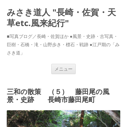
みさき道人 "長崎・佐賀・天
草etc.風来紀行"
■写真ブログ／長崎・佐賀ほか ●風景・史跡・古写真・
巨樹・石橋・滝・山野歩き・標石・戦跡 ●江戸期の「み
さき道」
コ
メニュー
ン
テ
ン
ツ
へ
三和の散策 （５） 藤田尾の風
ス
キ
景・史跡 長崎市藤田尾町
ッ
プ