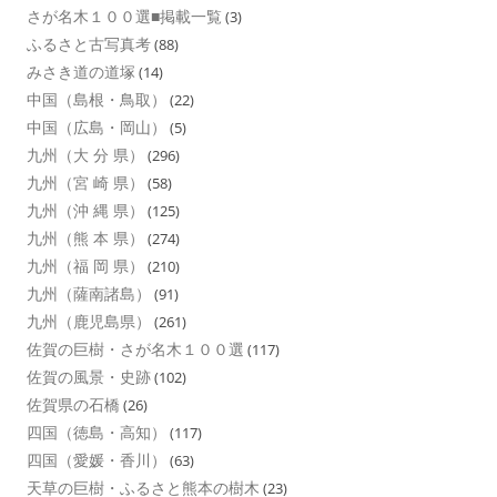
さが名木１００選■掲載一覧
(3)
ふるさと古写真考
(88)
みさき道の道塚
(14)
中国（島根・鳥取）
(22)
中国（広島・岡山）
(5)
九州（大 分 県）
(296)
九州（宮 崎 県）
(58)
九州（沖 縄 県）
(125)
九州（熊 本 県）
(274)
九州（福 岡 県）
(210)
九州（薩南諸島）
(91)
九州（鹿児島県）
(261)
佐賀の巨樹・さが名木１００選
(117)
佐賀の風景・史跡
(102)
佐賀県の石橋
(26)
四国（徳島・高知）
(117)
四国（愛媛・香川）
(63)
天草の巨樹・ふるさと熊本の樹木
(23)