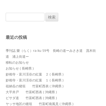
ビ
ゲ
検
ー
索:
シ
ョ
最近の投稿
ン
季刊誌 樂（らく）ra-ku 59号 長崎の道ーみさき道 茂木街
道 浦上街道ー
移転のお知らせ
お知らせ ( 長崎県 )
妙相寺・富川渓谷の紅葉 ２ ( 長崎県 )
妙相寺・富川渓谷の紅葉 １ ( 長崎県 )
祖納岳の猪垣 竹富町西表 ( 沖縄県 )
大平井戸 竹富町西表 ( 沖縄県 )
ピサダ道 竹富町西表 ( 沖縄県 )
ヤッサ地区の猪垣 竹富町南風見 ( 沖縄県 )