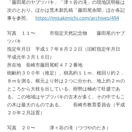
「藤田尾のヤブツバキ」「津々谷の滝」の現地説明板は
次のとおり。ほかは荒木新氏稿「藤田尾余聞」ほか各記
事を参照。
https://misakimichi.com/archives/494
写真 １１〜 市指定天然記念物 藤田尾のヤブ
ツバキ
指定年月日 平成１７年８月２２日（旧町指定年月日
平成元年３月１６日）
所在地 長崎市藤田尾町４７２番地
樹齢約３００年（推定）、樹高約１１ｍ、根回り約２．
８ｍを測る。根元より幹は２つに分かれ、地上約２ｍの
ところから大枝を出している。樹勢は極めて旺盛であ
る。この地域はヤブツバキの古木が多く、その中でもこ
の木は最大のものである。 長崎市教育委員会（平成
２０年２月設置）
写真 ２０〜 津々谷の滝（つづやのたき）