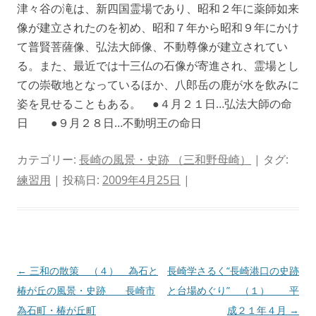
津々谷の滝は、新四国霊場であり、昭和２年に薬師如来
像が建立されたのを初め、昭和７年から昭和９年にかけ
て普賢菩薩像、弘法大師像、不動尊像が建立されてい
る。また、最近では十三仏の石像が寄進され、霊場とし
ての崇敬地となっているほか、八郎岳の鹿が水を飲みに
姿を見せることもある。 ●４月２１日…弘法大師の命
日 ●９月２８日…不動明王の命日
カテゴリー:
長崎の風景・史跡 （三和野母崎）
| タグ:
練習用
| 投稿日:
2009年4月25日
|
投
←
三和の散策 （４） 為石と
長崎学さるく“長崎港口の史跡
稿
椿が丘の風景・史跡 長崎市
と台場めぐり” （１） 平
ナ
為石町・椿が丘町
成２１年４月
→