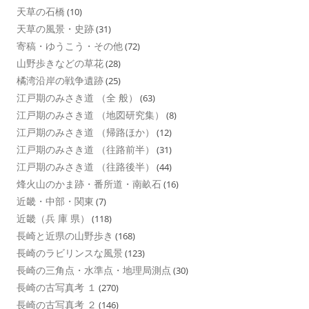
天草の石橋
(10)
天草の風景・史跡
(31)
寄稿・ゆうこう・その他
(72)
山野歩きなどの草花
(28)
橘湾沿岸の戦争遺跡
(25)
江戸期のみさき道 （全 般）
(63)
江戸期のみさき道 （地図研究集）
(8)
江戸期のみさき道 （帰路ほか）
(12)
江戸期のみさき道 （往路前半）
(31)
江戸期のみさき道 （往路後半）
(44)
烽火山のかま跡・番所道・南畝石
(16)
近畿・中部・関東
(7)
近畿（兵 庫 県）
(118)
長崎と近県の山野歩き
(168)
長崎のラビリンスな風景
(123)
長崎の三角点・水準点・地理局測点
(30)
長崎の古写真考 １
(270)
長崎の古写真考 ２
(146)