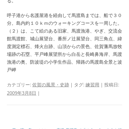
る。
呼子港から名護屋港を経由して馬渡島までは、船で３０
分。島内約１０ｋｍのウォーキングコースを一周した。
（２）は、こて絵のある旧家、馬渡漁港、やぎ、交流会
館馬渡館、城山展望台、番所ノ辻展望台、同三角点、緯
度測定標石、烽火台跡、山頂からの景色、佐賀藩馬放牧
場跡の石塁、平戸峰展望所から白岳と長崎鼻海岸、馬渡
漁港の奥、防波堤の小学生作品、帰路の馬渡島全景と波
戸岬
カテゴリー:
佐賀の風景・史跡
| タグ:
練習用
| 投稿日:
2009年3月8日
|