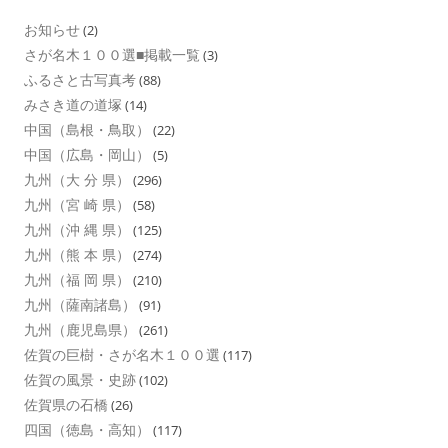
お知らせ
(2)
さが名木１００選■掲載一覧
(3)
ふるさと古写真考
(88)
みさき道の道塚
(14)
中国（島根・鳥取）
(22)
中国（広島・岡山）
(5)
九州（大 分 県）
(296)
九州（宮 崎 県）
(58)
九州（沖 縄 県）
(125)
九州（熊 本 県）
(274)
九州（福 岡 県）
(210)
九州（薩南諸島）
(91)
九州（鹿児島県）
(261)
佐賀の巨樹・さが名木１００選
(117)
佐賀の風景・史跡
(102)
佐賀県の石橋
(26)
四国（徳島・高知）
(117)