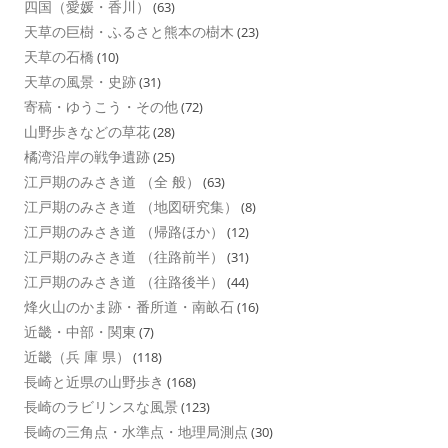
四国（愛媛・香川）
(63)
天草の巨樹・ふるさと熊本の樹木
(23)
天草の石橋
(10)
天草の風景・史跡
(31)
寄稿・ゆうこう・その他
(72)
山野歩きなどの草花
(28)
橘湾沿岸の戦争遺跡
(25)
江戸期のみさき道 （全 般）
(63)
江戸期のみさき道 （地図研究集）
(8)
江戸期のみさき道 （帰路ほか）
(12)
江戸期のみさき道 （往路前半）
(31)
江戸期のみさき道 （往路後半）
(44)
烽火山のかま跡・番所道・南畝石
(16)
近畿・中部・関東
(7)
近畿（兵 庫 県）
(118)
長崎と近県の山野歩き
(168)
長崎のラビリンスな風景
(123)
長崎の三角点・水準点・地理局測点
(30)