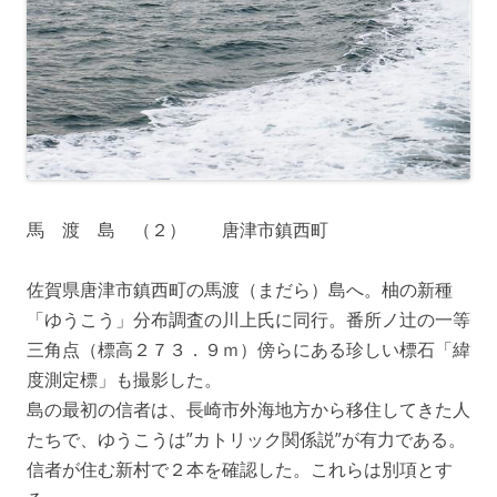
馬 渡 島 （２） 唐津市鎮西町
佐賀県唐津市鎮西町の馬渡（まだら）島へ。柚の新種
「ゆうこう」分布調査の川上氏に同行。番所ノ辻の一等
三角点（標高２７３．９ｍ）傍らにある珍しい標石「緯
度測定標」も撮影した。
島の最初の信者は、長崎市外海地方から移住してきた人
たちで、ゆうこうは”カトリック関係説”が有力である。
信者が住む新村で２本を確認した。これらは別項とす