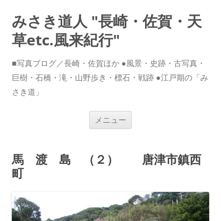
みさき道人 "長崎・佐賀・天
草etc.風来紀行"
■写真ブログ／長崎・佐賀ほか ●風景・史跡・古写真・
巨樹・石橋・滝・山野歩き・標石・戦跡 ●江戸期の「み
さき道」
コ
メニュー
ン
テ
ン
ツ
へ
馬 渡 島 （２） 唐津市鎮西
ス
キ
町
ッ
プ