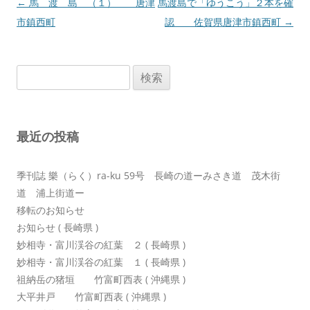
投
←
馬 渡 島 （１） 唐津
馬渡島で「ゆうこう」２本を確
稿
市鎮西町
認 佐賀県唐津市鎮西町
→
ナ
ビ
検
ゲ
索:
ー
シ
最近の投稿
ョ
ン
季刊誌 樂（らく）ra-ku 59号 長崎の道ーみさき道 茂木街
道 浦上街道ー
移転のお知らせ
お知らせ ( 長崎県 )
妙相寺・富川渓谷の紅葉 ２ ( 長崎県 )
妙相寺・富川渓谷の紅葉 １ ( 長崎県 )
祖納岳の猪垣 竹富町西表 ( 沖縄県 )
大平井戸 竹富町西表 ( 沖縄県 )