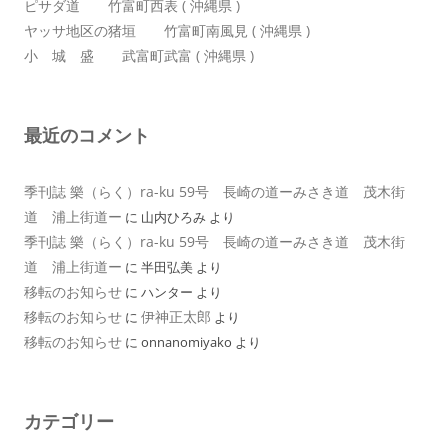
ピサダ道 竹富町西表 ( 沖縄県 )
ヤッサ地区の猪垣 竹富町南風見 ( 沖縄県 )
小 城 盛 武富町武富 ( 沖縄県 )
最近のコメント
季刊誌 樂（らく）ra-ku 59号 長崎の道ーみさき道 茂木街
道 浦上街道ー
に
山内ひろみ
より
季刊誌 樂（らく）ra-ku 59号 長崎の道ーみさき道 茂木街
道 浦上街道ー
に
半田弘美
より
移転のお知らせ
に
ハンター
より
移転のお知らせ
伊神正太郎
に
より
移転のお知らせ
に
onnanomiyako
より
カテゴリー