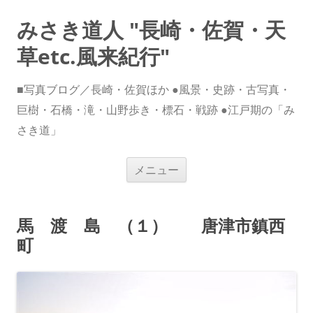
みさき道人 "長崎・佐賀・天
草etc.風来紀行"
■写真ブログ／長崎・佐賀ほか ●風景・史跡・古写真・
巨樹・石橋・滝・山野歩き・標石・戦跡 ●江戸期の「み
さき道」
コ
メニュー
ン
テ
ン
ツ
へ
馬 渡 島 （１） 唐津市鎮西
ス
キ
町
ッ
プ