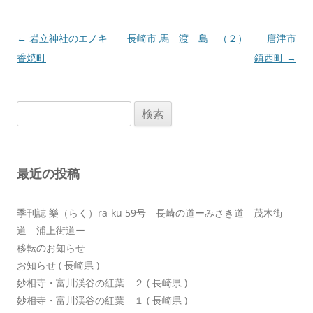
投
←
岩立神社のエノキ 長崎市
馬 渡 島 （２） 唐津市
稿
香焼町
鎮西町
→
ナ
ビ
検
ゲ
索:
ー
シ
最近の投稿
ョ
ン
季刊誌 樂（らく）ra-ku 59号 長崎の道ーみさき道 茂木街
道 浦上街道ー
移転のお知らせ
お知らせ ( 長崎県 )
妙相寺・富川渓谷の紅葉 ２ ( 長崎県 )
妙相寺・富川渓谷の紅葉 １ ( 長崎県 )