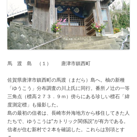
馬 渡 島 （１） 唐津市鎮西町
佐賀県唐津市鎮西町の馬渡（まだら）島へ。柚の新種
「ゆうこう」分布調査の川上氏に同行。番所ノ辻の一等
三角点（標高２７３．９ｍ）傍らにある珍しい標石「緯
度測定標」も撮影した。
島の最初の信者は、長崎市外海地方から移住してきた人
たちで、ゆうこうは”カトリック関係説”が有力である。
信者が住む新村で２本を確認した。これらは別項とす