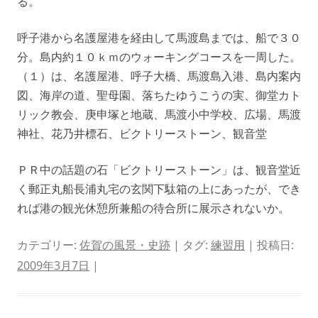
る。
呼子港から名護屋港を経由して馬渡島までは、船で３０
分。島内約１０ｋｍのウォーキングコースを一周した。
（１）は、名護屋港、呼子大橋、馬渡島入港、島内案内
図、海岸の道、聖母園、落ちたゆうこうの実、御堂カト
リック教会、庚申塚と地蔵、馬渡小中学校、広場、馬渡
神社、花乃井標石、ビクトリーストーン、観音堂
ＰＲ中の話題の石「ビクトリーストーン」は、観音堂近
く郵正丸船長浦丸宅の玄関下駄箱の上にあったが、でき
れば港の観光休憩所兼船の待合所に展示されないか。
カテゴリー:
佐賀の風景・史跡
| タグ:
練習用
| 投稿日:
2009年3月7日
|