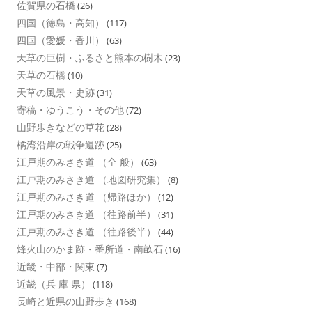
佐賀県の石橋
(26)
四国（徳島・高知）
(117)
四国（愛媛・香川）
(63)
天草の巨樹・ふるさと熊本の樹木
(23)
天草の石橋
(10)
天草の風景・史跡
(31)
寄稿・ゆうこう・その他
(72)
山野歩きなどの草花
(28)
橘湾沿岸の戦争遺跡
(25)
江戸期のみさき道 （全 般）
(63)
江戸期のみさき道 （地図研究集）
(8)
江戸期のみさき道 （帰路ほか）
(12)
江戸期のみさき道 （往路前半）
(31)
江戸期のみさき道 （往路後半）
(44)
烽火山のかま跡・番所道・南畝石
(16)
近畿・中部・関東
(7)
近畿（兵 庫 県）
(118)
長崎と近県の山野歩き
(168)