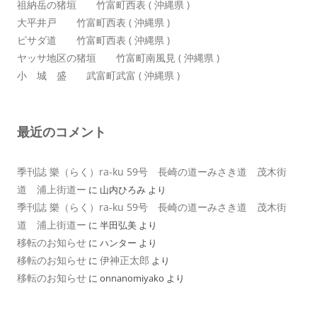
祖納岳の猪垣 竹富町西表 ( 沖縄県 )
大平井戸 竹富町西表 ( 沖縄県 )
ピサダ道 竹富町西表 ( 沖縄県 )
ヤッサ地区の猪垣 竹富町南風見 ( 沖縄県 )
小 城 盛 武富町武富 ( 沖縄県 )
最近のコメント
季刊誌 樂（らく）ra-ku 59号 長崎の道ーみさき道 茂木街
道 浦上街道ー
に
山内ひろみ
より
季刊誌 樂（らく）ra-ku 59号 長崎の道ーみさき道 茂木街
道 浦上街道ー
に
半田弘美
より
移転のお知らせ
に
ハンター
より
移転のお知らせ
伊神正太郎
に
より
移転のお知らせ
に
onnanomiyako
より