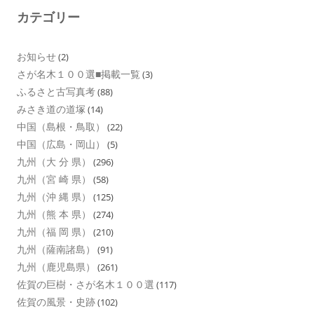
カテゴリー
お知らせ
(2)
さが名木１００選■掲載一覧
(3)
ふるさと古写真考
(88)
みさき道の道塚
(14)
中国（島根・鳥取）
(22)
中国（広島・岡山）
(5)
九州（大 分 県）
(296)
九州（宮 崎 県）
(58)
九州（沖 縄 県）
(125)
九州（熊 本 県）
(274)
九州（福 岡 県）
(210)
九州（薩南諸島）
(91)
九州（鹿児島県）
(261)
佐賀の巨樹・さが名木１００選
(117)
佐賀の風景・史跡
(102)