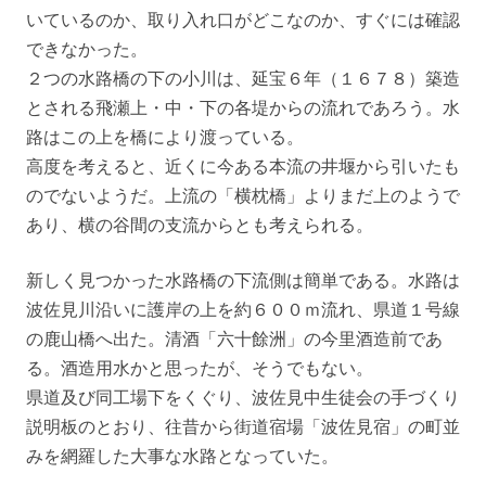
いているのか、取り入れ口がどこなのか、すぐには確認
できなかった。
２つの水路橋の下の小川は、延宝６年（１６７８）築造
とされる飛瀬上・中・下の各堤からの流れであろう。水
路はこの上を橋により渡っている。
高度を考えると、近くに今ある本流の井堰から引いたも
のでないようだ。上流の「横枕橋」よりまだ上のようで
あり、横の谷間の支流からとも考えられる。
新しく見つかった水路橋の下流側は簡単である。水路は
波佐見川沿いに護岸の上を約６００ｍ流れ、県道１号線
の鹿山橋へ出た。清酒「六十餘洲」の今里酒造前であ
る。酒造用水かと思ったが、そうでもない。
県道及び同工場下をくぐり、波佐見中生徒会の手づくり
説明板のとおり、往昔から街道宿場「波佐見宿」の町並
みを網羅した大事な水路となっていた。