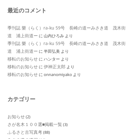
最近のコメント
季刊誌 樂（らく）ra-ku 59号 長崎の道ーみさき道 茂木街
道 浦上街道ー
に
山内ひろみ
より
季刊誌 樂（らく）ra-ku 59号 長崎の道ーみさき道 茂木街
道 浦上街道ー
に
半田弘美
より
移転のお知らせ
に
ハンター
より
移転のお知らせ
伊神正太郎
に
より
移転のお知らせ
に
onnanomiyako
より
カテゴリー
お知らせ
(2)
さが名木１００選■掲載一覧
(3)
ふるさと古写真考
(88)