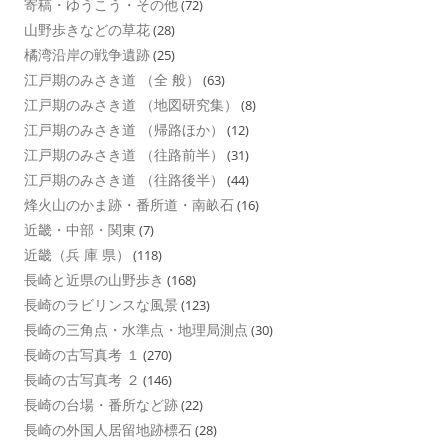
寄稿・ゆうこう・その他
(72)
山野歩きなどの草花
(28)
橘湾沿岸の戦争遺跡
(25)
江戸期のみさき道 （全 般）
(63)
江戸期のみさき道 （地図研究集）
(8)
江戸期のみさき道 （帰路ほか）
(12)
江戸期のみさき道 （往路前半）
(31)
江戸期のみさき道 （往路後半）
(44)
烽火山のかま跡・番所道・南畝石
(16)
近畿・中部・関東
(7)
近畿（兵 庫 県）
(118)
長崎と近県の山野歩き
(168)
長崎のラビリンスな風景
(123)
長崎の三角点・水準点・地理局測点
(30)
長崎の古写真考 １
(270)
長崎の古写真考 ２
(146)
長崎の台場・番所など跡
(22)
長崎の外国人居留地跡標石
(28)