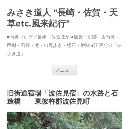
みさき道人 "長崎・佐賀・天
草etc.風来紀行"
■写真ブログ／長崎・佐賀ほか ●風景・史跡・古写真・
巨樹・石橋・滝・山野歩き・標石・戦跡 ●江戸期の「み
さき道」
コ
メニュー
ン
テ
ン
ツ
へ
旧街道宿場「波佐見宿」の水路と石
ス
キ
造橋 東彼杵郡波佐見町
ッ
プ