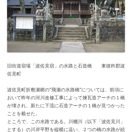
旧街道宿場「波佐見宿」の水路と石造橋 東彼杵郡波
佐見町
波佐見町折敷瀬郷の”飛瀬の水路橋”については、前項に
おいて昨年の河川改修工事によって煉瓦造アーチの１橋
が壊され、新たに下流に石造アーチの１橋が見つかった
ことを載せた。
ところで、この水路である。川棚川（以下「波佐見川」
とする）の川岸平野を縦横に這い、２つの橋の水路が続