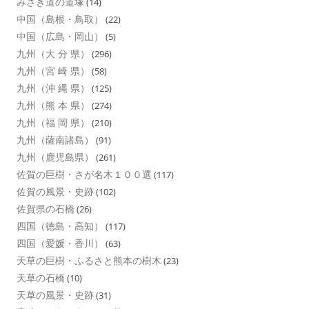
みさき道の道塚
(14)
中国（島根・鳥取）
(22)
中国（広島・岡山）
(5)
九州（大 分 県）
(296)
九州（宮 崎 県）
(58)
九州（沖 縄 県）
(125)
九州（熊 本 県）
(274)
九州（福 岡 県）
(210)
九州（薩南諸島）
(91)
九州（鹿児島県）
(261)
佐賀の巨樹・さが名木１００選
(117)
佐賀の風景・史跡
(102)
佐賀県の石橋
(26)
四国（徳島・高知）
(117)
四国（愛媛・香川）
(63)
天草の巨樹・ふるさと熊本の樹木
(23)
天草の石橋
(10)
天草の風景・史跡
(31)