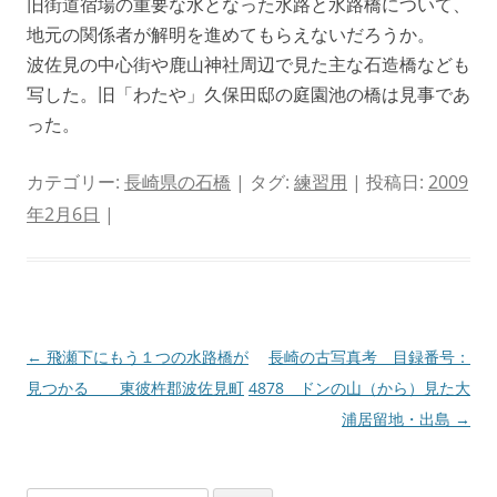
旧街道宿場の重要な水となった水路と水路橋について、
地元の関係者が解明を進めてもらえないだろうか。
波佐見の中心街や鹿山神社周辺で見た主な石造橋なども
写した。旧「わたや」久保田邸の庭園池の橋は見事であ
った。
カテゴリー:
長崎県の石橋
| タグ:
練習用
| 投稿日:
2009
年2月6日
|
投
←
飛瀬下にもう１つの水路橋が
長崎の古写真考 目録番号：
稿
見つかる 東彼杵郡波佐見町
4878 ドンの山（から）見た大
ナ
浦居留地・出島
→
ビ
ゲ