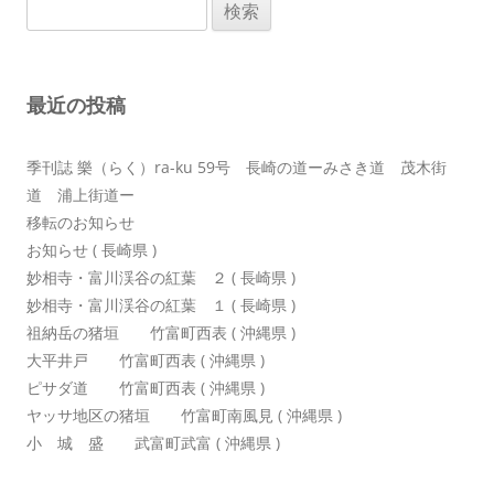
検
ー
索:
シ
ョ
最近の投稿
ン
季刊誌 樂（らく）ra-ku 59号 長崎の道ーみさき道 茂木街
道 浦上街道ー
移転のお知らせ
お知らせ ( 長崎県 )
妙相寺・富川渓谷の紅葉 ２ ( 長崎県 )
妙相寺・富川渓谷の紅葉 １ ( 長崎県 )
祖納岳の猪垣 竹富町西表 ( 沖縄県 )
大平井戸 竹富町西表 ( 沖縄県 )
ピサダ道 竹富町西表 ( 沖縄県 )
ヤッサ地区の猪垣 竹富町南風見 ( 沖縄県 )
小 城 盛 武富町武富 ( 沖縄県 )