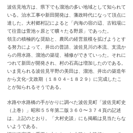
波佐見地方は、県下でも溜池の多い地域として知られて
いる。治水工事や新田開発は、藩政時代になって頂点に
達した。大村郷村記によると「内海の宿の辺、古戦場に
て往昔は萱池ヶ原とて曠々たる野原」であった。
領主の積極的な奨励と、農民の経営規模を拡げようとす
る努力によって、井出の普請、波佐見川の本流、支流か
らの用水路、溜池の築堤、補修ができていった。それに
つれて新田が開発され、村の石高は増加したのである。
いま見られる波佐見平野の美田は、溜池、井出の築造年
から文化−文政期（１８０４−１８２９）に完成したこ
とが知られるそうである。
水路や水路橋の手がかりに調べた波佐見町「波佐見町史
（上巻）」昭和５５年第二版３６０〜３７４頁の記述
は、上記のとおり。「大村史談」にも掲載は見当たらな
いようである。