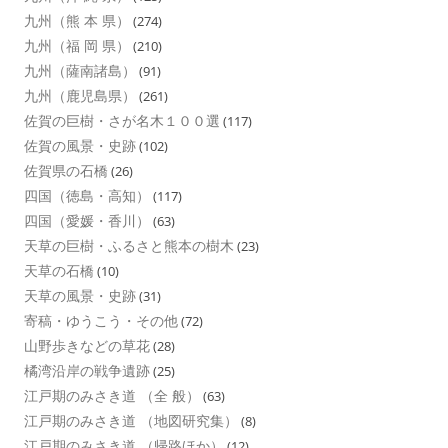
九州（熊 本 県）
(274)
九州（福 岡 県）
(210)
九州（薩南諸島）
(91)
九州（鹿児島県）
(261)
佐賀の巨樹・さが名木１００選
(117)
佐賀の風景・史跡
(102)
佐賀県の石橋
(26)
四国（徳島・高知）
(117)
四国（愛媛・香川）
(63)
天草の巨樹・ふるさと熊本の樹木
(23)
天草の石橋
(10)
天草の風景・史跡
(31)
寄稿・ゆうこう・その他
(72)
山野歩きなどの草花
(28)
橘湾沿岸の戦争遺跡
(25)
江戸期のみさき道 （全 般）
(63)
江戸期のみさき道 （地図研究集）
(8)
江戸期のみさき道 （帰路ほか）
(12)