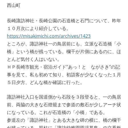
西山町
長崎諏訪神社・長崎公園の石造橋と石門について、昨年
１０月次により紹介している。
https://misakimichi.com/archives/1423
ところが、諏訪神社一の鳥居前にも、立派な石造橋「小
橋」という橋が残っている。欄干が片側にあるのに、ほ
とんど気付く人はいない。
ＨＰ長崎市観光・宿泊ガイド”あっ！と ながさき”の記
事を見て、私も初めて知り、初詣客が少なくなった１月
５日夕方、どんな橋か確認に行った。
諏訪神社入口を国道側から石段を３段登ると、一の鳥居
前、両脇の大きな石燈籠まで参道の敷石が少しアーチ状
になっている。これが石造橋の「小橋」である。
参道左の「諏訪神社」とある大きな碑の横に、橋の欄干
が残っている。親柱に「諏訪幼稚園園児募集」の立看板