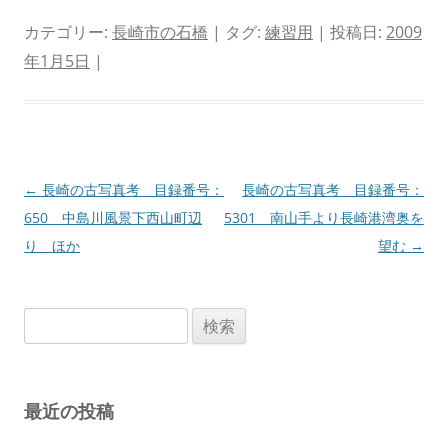
カテゴリー:
長崎市の石橋
| タグ:
練習用
| 投稿日:
2009
年1月5日
|
投
←
長崎の古写真考 目録番号：
長崎の古写真考 目録番号：
稿
650 中島川風景下西山町辺
5301 南山手より長崎港湾奥を
ナ
り ほか
望む
→
ビ
ゲ
検
ー
索:
シ
ョ
最近の投稿
ン