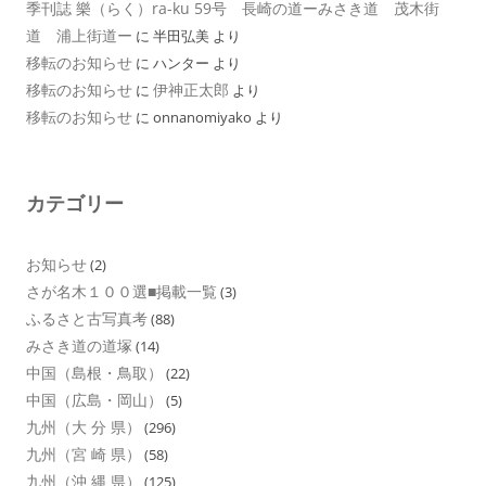
季刊誌 樂（らく）ra-ku 59号 長崎の道ーみさき道 茂木街
道 浦上街道ー
に
半田弘美
より
移転のお知らせ
に
ハンター
より
移転のお知らせ
伊神正太郎
に
より
移転のお知らせ
に
onnanomiyako
より
カテゴリー
お知らせ
(2)
さが名木１００選■掲載一覧
(3)
ふるさと古写真考
(88)
みさき道の道塚
(14)
中国（島根・鳥取）
(22)
中国（広島・岡山）
(5)
九州（大 分 県）
(296)
九州（宮 崎 県）
(58)
九州（沖 縄 県）
(125)