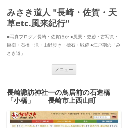
みさき道人 "長崎・佐賀・天
草etc.風来紀行"
■写真ブログ／長崎・佐賀ほか ●風景・史跡・古写真・
巨樹・石橋・滝・山野歩き・標石・戦跡 ●江戸期の「み
さき道」
コ
メニュー
ン
テ
ン
ツ
へ
長崎諏訪神社一の鳥居前の石造橋
ス
キ
「小橋」 長崎市上西山町
ッ
プ