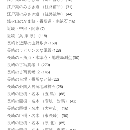
江戸期のみさき道 （往路前半）
(31)
江戸期のみさき道 （往路後半）
(44)
烽火山のかま跡・番所道・南畝石
(16)
近畿・中部・関東
(7)
近畿（兵 庫 県）
(118)
長崎と近県の山野歩き
(168)
長崎のラビリンスな風景
(123)
長崎の三角点・水準点・地理局測点
(30)
長崎の古写真考 １
(270)
長崎の古写真考 ２
(146)
長崎の台場・番所など跡
(22)
長崎の外国人居留地跡標石
(28)
長崎の巨樹・名木 （五 島）
(68)
長崎の巨樹・名木 （壱岐・対馬）
(42)
長崎の巨樹・名木 （大村市）
(16)
長崎の巨樹・名木 （東長崎）
(30)
長崎の巨樹・名木 （県 北）
(85)
長崎の巨樹・名木 （西彼・島原）