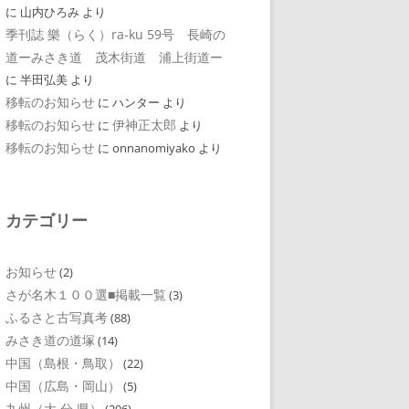
に
山内ひろみ
より
季刊誌 樂（らく）ra-ku 59号 長崎の
道ーみさき道 茂木街道 浦上街道ー
に
半田弘美
より
移転のお知らせ
に
ハンター
より
移転のお知らせ
伊神正太郎
に
より
移転のお知らせ
に
onnanomiyako
より
カテゴリー
お知らせ
(2)
さが名木１００選■掲載一覧
(3)
ふるさと古写真考
(88)
みさき道の道塚
(14)
中国（島根・鳥取）
(22)
中国（広島・岡山）
(5)
九州（大 分 県）