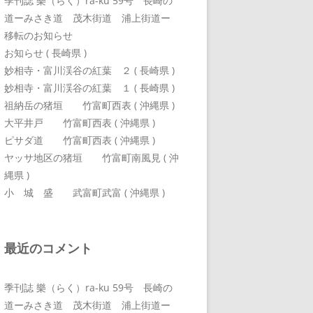
季刊誌 樂（らく）ra-ku 59号 長崎の
道ーみさき道 茂木街道 浦上街道ー
移転のお知らせ
お知らせ ( 長崎県 )
妙相寺・富川渓谷の紅葉 ２ ( 長崎県 )
妙相寺・富川渓谷の紅葉 １ ( 長崎県 )
祖納岳の猪垣 竹富町西表 ( 沖縄県 )
大平井戸 竹富町西表 ( 沖縄県 )
ピサダ道 竹富町西表 ( 沖縄県 )
ヤッサ地区の猪垣 竹富町南風見 ( 沖
縄県 )
小 城 盛 武富町武富 ( 沖縄県 )
最近のコメント
季刊誌 樂（らく）ra-ku 59号 長崎の
道ーみさき道 茂木街道 浦上街道ー