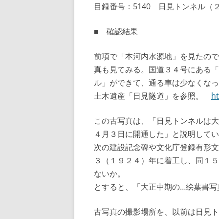
目録番号：5140 日見トンネル（
■ 確認結果
前項で「本河内水源地」を見たので
真も見てみる。国道３４号にある「
ル」ができて、通る車は少なくなっ
土木遺産「日見隧道」を参照。
ht
この古写真は、「日見トンネルは大
４月３日に開通した」と説明してい
次の建設記念碑や文化庁登録有形文
３（１９２４）年に着工し、同１５
ないか。
とすると、「大正中期の…絵葉書写
古写真の撮影場所を、以前は日見ト