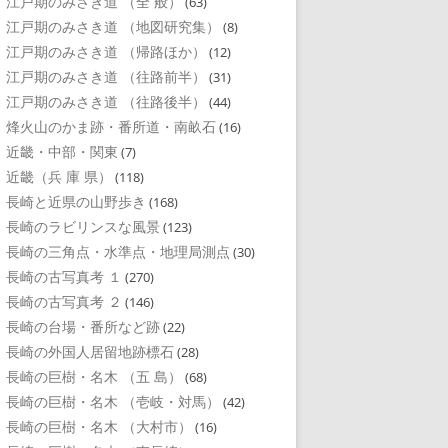
江戸期のみさき道 （全 般）
(63)
江戸期のみさき道 （地図研究集）
(8)
江戸期のみさき道 （帰路ほか）
(12)
江戸期のみさき道 （往路前半）
(31)
江戸期のみさき道 （往路後半）
(44)
烽火山のかま跡・番所道・南畝石
(16)
近畿・中部・関東
(7)
近畿（兵 庫 県）
(118)
長崎と近県の山野歩き
(168)
長崎のラビリンスな風景
(123)
長崎の三角点・水準点・地理局測点
(30)
長崎の古写真考 １
(270)
長崎の古写真考 ２
(146)
長崎の台場・番所など跡
(22)
長崎の外国人居留地跡標石
(28)
長崎の巨樹・名木 （五 島）
(68)
長崎の巨樹・名木 （壱岐・対馬）
(42)
長崎の巨樹・名木 （大村市）
(16)