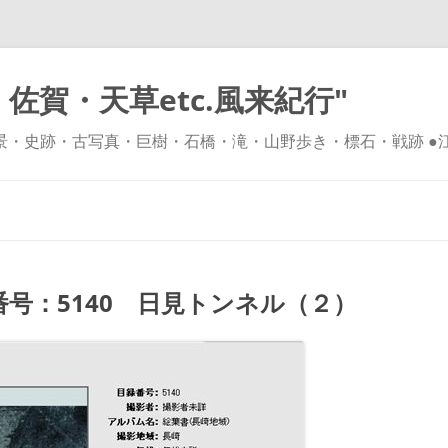
佐賀・天草etc.風来紀行"
風景・史跡・古写真・巨樹・石橋・滝・山野歩き・標石・戦跡 ●
コ
ン
テ
ン
ツ
へ
ス
キ
号：5140 日見トンネル（２）
ッ
プ