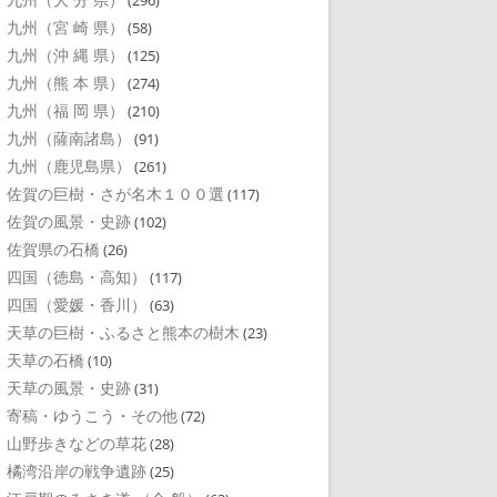
(296)
九州（宮 崎 県）
(58)
九州（沖 縄 県）
(125)
九州（熊 本 県）
(274)
九州（福 岡 県）
(210)
九州（薩南諸島）
(91)
九州（鹿児島県）
(261)
佐賀の巨樹・さが名木１００選
(117)
佐賀の風景・史跡
(102)
佐賀県の石橋
(26)
四国（徳島・高知）
(117)
四国（愛媛・香川）
(63)
天草の巨樹・ふるさと熊本の樹木
(23)
天草の石橋
(10)
天草の風景・史跡
(31)
寄稿・ゆうこう・その他
(72)
山野歩きなどの草花
(28)
橘湾沿岸の戦争遺跡
(25)