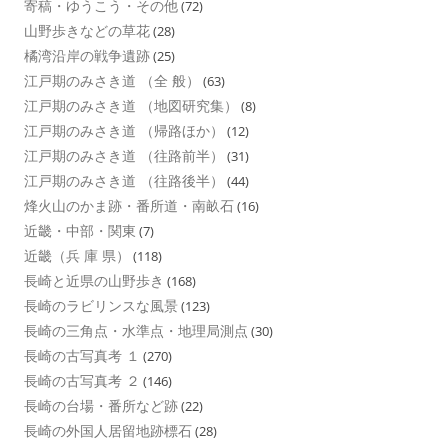
寄稿・ゆうこう・その他
(72)
山野歩きなどの草花
(28)
橘湾沿岸の戦争遺跡
(25)
江戸期のみさき道 （全 般）
(63)
江戸期のみさき道 （地図研究集）
(8)
江戸期のみさき道 （帰路ほか）
(12)
江戸期のみさき道 （往路前半）
(31)
江戸期のみさき道 （往路後半）
(44)
烽火山のかま跡・番所道・南畝石
(16)
近畿・中部・関東
(7)
近畿（兵 庫 県）
(118)
長崎と近県の山野歩き
(168)
長崎のラビリンスな風景
(123)
長崎の三角点・水準点・地理局測点
(30)
長崎の古写真考 １
(270)
長崎の古写真考 ２
(146)
長崎の台場・番所など跡
(22)
長崎の外国人居留地跡標石
(28)