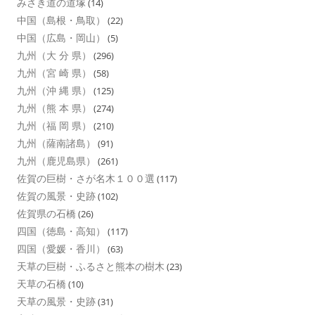
みさき道の道塚
(14)
中国（島根・鳥取）
(22)
中国（広島・岡山）
(5)
九州（大 分 県）
(296)
九州（宮 崎 県）
(58)
九州（沖 縄 県）
(125)
九州（熊 本 県）
(274)
九州（福 岡 県）
(210)
九州（薩南諸島）
(91)
九州（鹿児島県）
(261)
佐賀の巨樹・さが名木１００選
(117)
佐賀の風景・史跡
(102)
佐賀県の石橋
(26)
四国（徳島・高知）
(117)
四国（愛媛・香川）
(63)
天草の巨樹・ふるさと熊本の樹木
(23)
天草の石橋
(10)
天草の風景・史跡
(31)