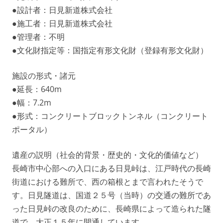
●設計者：日見新道株式会社
●施工者：日見新道株式会社
●管理者：不明
●文化財指定等：国指定有形文化財（登録有形文化財）
施設の形式・諸元
●延長：640m
●幅：7.2m
●形式：コンクリートブロックトンネル（コンクリート
ポータル）
遺産の説明（社会的背景・歴史的・文化的価値など）
長崎市中心部への入口にある日見峠は、江戸時代の長崎
街道における難所で、西の箱根とまで言われたそうで
す。日見隧道は、国道２５号（当時）の交通の難所であ
った日見峠の改良のために、長崎県によって造られた隧
道で、大正１５年に開通しています。