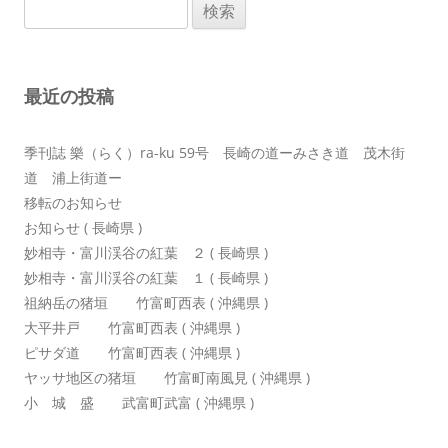
検
ゲ
索:
ー
シ
最近の投稿
ョ
ン
季刊誌 樂（らく）ra-ku 59号 長崎の道ーみさき道 茂木街
道 浦上街道ー
移転のお知らせ
お知らせ ( 長崎県 )
妙相寺・富川渓谷の紅葉 ２ ( 長崎県 )
妙相寺・富川渓谷の紅葉 １ ( 長崎県 )
祖納岳の猪垣 竹富町西表 ( 沖縄県 )
大平井戸 竹富町西表 ( 沖縄県 )
ピサダ道 竹富町西表 ( 沖縄県 )
ヤッサ地区の猪垣 竹富町南風見 ( 沖縄県 )
小 城 盛 武富町武富 ( 沖縄県 )