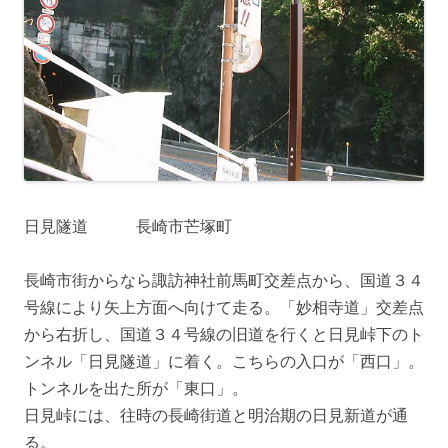
日見隧道 長崎市芒塚町
長崎市街からなら諏訪神社前馬町交差点から、国道３４
号線により矢上方面へ向けて走る。「妙相寺道」交差点
から右折し、国道３４号線の旧道を行くと日見峠下のト
ンネル「日見隧道」に着く。こちらの入口が「西口」。
トンネルを出た所が「東口」。
日見峠には、往時の長崎街道と明治期の日見新道が通
る。