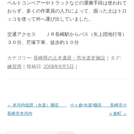
ベルトコンベアーやトラックなどの運搬手段は使われて
おらず、多くの作業員の人力によって、掘った土はトロ
ッコを使って外へ運び出していました。
交通アクセス ＪＲ長崎駅からバス（矢上団地行等）
３０分、芒塚下車、徒歩約１０分
カテゴリー:
長崎県の土木遺産・市水道史施設
| タグ:
練習用
| 投稿日:
2008年8月5日
|
投
←
本河内低部（水道）堰堤
小ヶ倉(水道)堰堤 長崎市小
稿
長崎市本河内
ヶ倉町
→
ナ
ビ