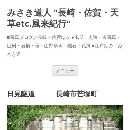
みさき道人 "長崎・佐賀・天
草etc.風来紀行"
■写真ブログ／長崎・佐賀ほか ●風景・史跡・古写真・
巨樹・石橋・滝・山野歩き・標石・戦跡 ●江戸期の「み
さき道」
コ
メニュー
ン
テ
ン
ツ
へ
日見隧道 長崎市芒塚町
ス
キ
ッ
プ