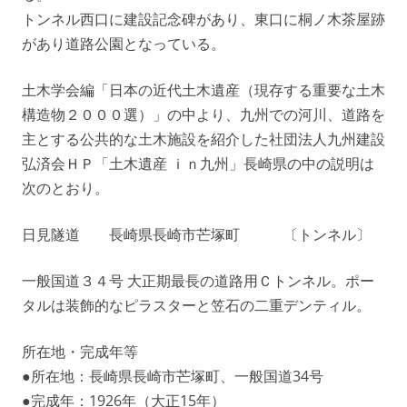
トンネル西口に建設記念碑があり、東口に桐ノ木茶屋跡
があり道路公園となっている。
土木学会編「日本の近代土木遺産（現存する重要な土木
構造物２０００選）」の中より、九州での河川、道路を
主とする公共的な土木施設を紹介した社団法人九州建設
弘済会ＨＰ「土木遺産 ｉｎ九州」長崎県の中の説明は
次のとおり。
日見隧道 長崎県長崎市芒塚町 〔トンネル〕
一般国道３４号 大正期最長の道路用Ｃトンネル。ポー
タルは装飾的なピラスターと笠石の二重デンティル。
所在地・完成年等
●所在地：長崎県長崎市芒塚町、一般国道34号
●完成年：1926年（大正15年）