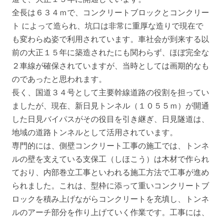
全長は６３４ｍで、コンクリートブロックとコンクリー
ト によって造られ、坑口は非常に重厚な造りで現在で
も変わらぬ姿で利用されています。車社会が到来する以
前の大正１５年に築造されたにも関わらず、ほぼ完全な
２車線が確保されていますが、当時としては画期的なも
のであったと思われます。
長く、国道３４号として主要幹線道路の役割を担ってい
ましたが、現在、新日見トンネル（１０５５ｍ）が開通
した日見バイパスがその役目を引き継ぎ、日見隧道は、
地域の道路トンネルとして活用されています。
専門的には、側壁コンクリート工事の施工では、トンネ
ルの壁を支えている支保工（しほこう）は木材で作られ
ており、内部巻立工事といわれる施工方法で工事が進め
られました。これは、型枠に添って重いコンクリートブ
ロックを積み上げながらコンクリートを充填し、トンネ
ルのアーチ部分を作り上げていく作業です。工事には、