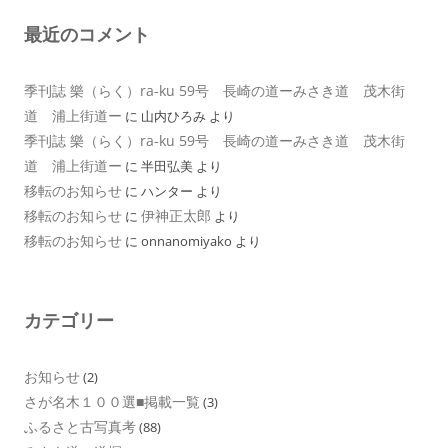
最近のコメント
季刊誌 樂（らく）ra-ku 59号 長崎の道ーみさき道 茂木街
道 浦上街道ー
に
山内ひろみ
より
季刊誌 樂（らく）ra-ku 59号 長崎の道ーみさき道 茂木街
道 浦上街道ー
に
半田弘美
より
移転のお知らせ
に
ハンター
より
移転のお知らせ
伊神正太郎
に
より
移転のお知らせ
に
onnanomiyako
より
カテゴリー
お知らせ
(2)
さが名木１００選■掲載一覧
(3)
ふるさと古写真考
(88)