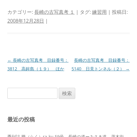
カテゴリー:
長崎の古写真考 １
| タグ:
練習用
| 投稿日:
2008年12月28日
|
投
←
長崎の古写真考 目録番号：
長崎の古写真考 目録番号：
稿
3812 高鉾島（１９） ほか
5140 日見トンネル（２）
→
ナ
ビ
検
ゲ
索:
ー
シ
最近の投稿
ョ
ン
季刊誌 樂（らく）ra-ku 59号 長崎の道ーみさき道 茂木街