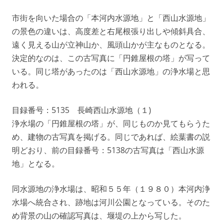
市街を向いた場合の「本河内水源地」と「西山水源地」
の景色の違いは、高度差と右尾根張り出しや傾斜具合、
遠く見える山が立神山か、風頭山かが主なものとなる。
決定的なのは、この古写真に「円錐屋根の塔」が写って
いる。同じ塔があったのは「西山水源地」の浄水場と思
われる。
目録番号：5135 長崎西山水源地（１)
浄水場の「円錐屋根の塔」が、同じものか見てもらうた
め、建物の古写真を掲げる。同じであれば、絵葉書の説
明どおり、前の目録番号：5138の古写真は「西山水源
地」となる。
同水源地の浄水場は、昭和５５年（１９８０）本河内浄
水場へ統合され、跡地は河川公園となっている。そのた
め背景の山の確認写真は、堰堤の上から写した。