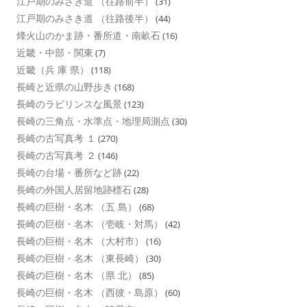
江戸期のみさき道 （往路前半）
(31)
江戸期のみさき道 （往路後半）
(44)
烽火山のかま跡・番所道・南畝石
(16)
近畿・中部・関東
(7)
近畿（兵 庫 県）
(118)
長崎と近県の山野歩き
(168)
長崎のラビリンスな風景
(123)
長崎の三角点・水準点・地理局測点
(30)
長崎の古写真考 １
(270)
長崎の古写真考 ２
(146)
長崎の台場・番所など跡
(22)
長崎の外国人居留地跡標石
(28)
長崎の巨樹・名木 （五 島）
(68)
長崎の巨樹・名木 （壱岐・対馬）
(42)
長崎の巨樹・名木 （大村市）
(16)
長崎の巨樹・名木 （東長崎）
(30)
長崎の巨樹・名木 （県 北）
(85)
長崎の巨樹・名木 （西彼・島原）
(60)