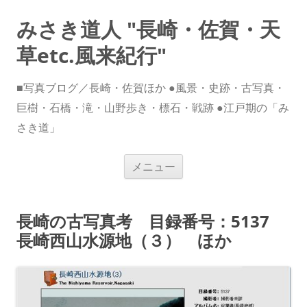
みさき道人 "長崎・佐賀・天
草etc.風来紀行"
■写真ブログ／長崎・佐賀ほか ●風景・史跡・古写真・
巨樹・石橋・滝・山野歩き・標石・戦跡 ●江戸期の「み
さき道」
コ
メニュー
ン
テ
ン
ツ
へ
長崎の古写真考 目録番号：5137
ス
キ
長崎西山水源地（３） ほか
ッ
プ