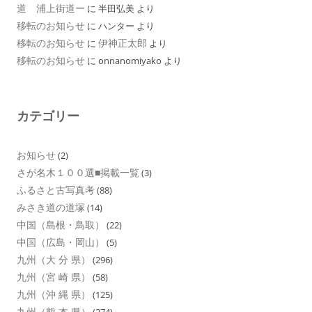
道 浦上街道ー
に
半田弘美
より
移転のお知らせ
に
ハンター
より
移転のお知らせ
伊神正太郎
に
より
移転のお知らせ
に
onnanomiyako
より
カテゴリー
お知らせ
(2)
さが名木１００選■掲載一覧
(3)
ふるさと古写真考
(88)
みさき道の道塚
(14)
中国（島根・鳥取）
(22)
中国（広島・岡山）
(5)
九州（大 分 県）
(296)
九州（宮 崎 県）
(58)
九州（沖 縄 県）
(125)
九州（熊 本 県）