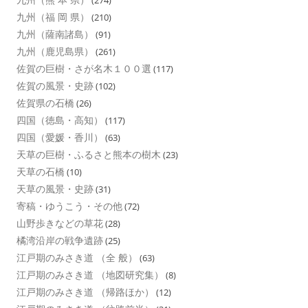
(274)
九州（福 岡 県）
(210)
九州（薩南諸島）
(91)
九州（鹿児島県）
(261)
佐賀の巨樹・さが名木１００選
(117)
佐賀の風景・史跡
(102)
佐賀県の石橋
(26)
四国（徳島・高知）
(117)
四国（愛媛・香川）
(63)
天草の巨樹・ふるさと熊本の樹木
(23)
天草の石橋
(10)
天草の風景・史跡
(31)
寄稿・ゆうこう・その他
(72)
山野歩きなどの草花
(28)
橘湾沿岸の戦争遺跡
(25)
江戸期のみさき道 （全 般）
(63)
江戸期のみさき道 （地図研究集）
(8)
江戸期のみさき道 （帰路ほか）
(12)