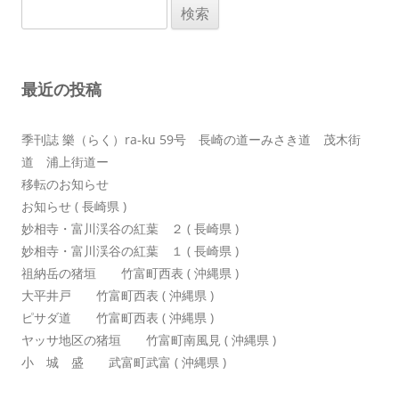
検
ー
索:
シ
ョ
最近の投稿
ン
季刊誌 樂（らく）ra-ku 59号 長崎の道ーみさき道 茂木街
道 浦上街道ー
移転のお知らせ
お知らせ ( 長崎県 )
妙相寺・富川渓谷の紅葉 ２ ( 長崎県 )
妙相寺・富川渓谷の紅葉 １ ( 長崎県 )
祖納岳の猪垣 竹富町西表 ( 沖縄県 )
大平井戸 竹富町西表 ( 沖縄県 )
ピサダ道 竹富町西表 ( 沖縄県 )
ヤッサ地区の猪垣 竹富町南風見 ( 沖縄県 )
小 城 盛 武富町武富 ( 沖縄県 )