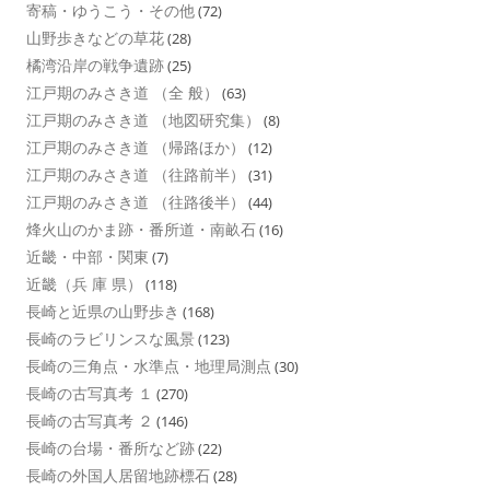
寄稿・ゆうこう・その他
(72)
山野歩きなどの草花
(28)
橘湾沿岸の戦争遺跡
(25)
江戸期のみさき道 （全 般）
(63)
江戸期のみさき道 （地図研究集）
(8)
江戸期のみさき道 （帰路ほか）
(12)
江戸期のみさき道 （往路前半）
(31)
江戸期のみさき道 （往路後半）
(44)
烽火山のかま跡・番所道・南畝石
(16)
近畿・中部・関東
(7)
近畿（兵 庫 県）
(118)
長崎と近県の山野歩き
(168)
長崎のラビリンスな風景
(123)
長崎の三角点・水準点・地理局測点
(30)
長崎の古写真考 １
(270)
長崎の古写真考 ２
(146)
長崎の台場・番所など跡
(22)
長崎の外国人居留地跡標石
(28)