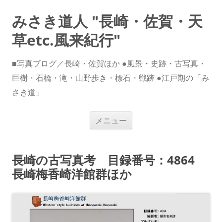
みさき道人 "長崎・佐賀・天
草etc.風来紀行"
■写真ブログ／長崎・佐賀ほか ●風景・史跡・古写真・
巨樹・石橋・滝・山野歩き・標石・戦跡 ●江戸期の「み
さき道」
コ
メニュー
ン
テ
ン
ツ
へ
長崎の古写真考 目録番号：4864
ス
キ
長崎梅香崎洋館群ほか
ッ
プ