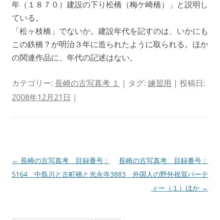
年（１８７０）建設の下り松橋（梅ケ崎橋）」と説明し
ている。
「松ヶ枝橋」でないか。建設年代を記すのは、いかにも
この鉄橋？が明治３年に造られたように取られる。ほか
の関連作品に、年代の記述はない。
カテゴリー:
長崎の古写真考 １
| タグ:
練習用
| 投稿日:
2008年12月21日
|
投
←
長崎の古写真考 目録番号：
長崎の古写真考 目録番号：
稿
5164 中島川と古町橋と光永寺
3883 外国人の野外祝賀パーテ
ナ
ィー（１）ほか
→
ビ
ゲ