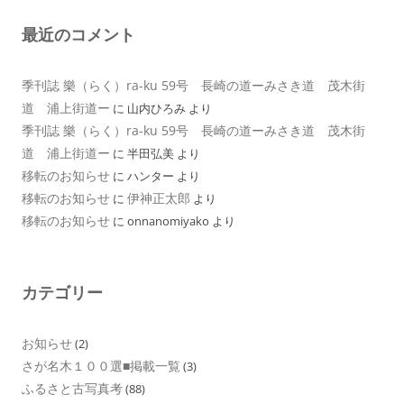
最近のコメント
季刊誌 樂（らく）ra-ku 59号 長崎の道ーみさき道 茂木街
道 浦上街道ー
に
山内ひろみ
より
季刊誌 樂（らく）ra-ku 59号 長崎の道ーみさき道 茂木街
道 浦上街道ー
に
半田弘美
より
移転のお知らせ
に
ハンター
より
移転のお知らせ
伊神正太郎
に
より
移転のお知らせ
に
onnanomiyako
より
カテゴリー
お知らせ
(2)
さが名木１００選■掲載一覧
(3)
ふるさと古写真考
(88)