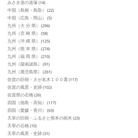
みさき道の道塚
(14)
中国（島根・鳥取）
(22)
中国（広島・岡山）
(5)
九州（大 分 県）
(296)
九州（宮 崎 県）
(58)
九州（沖 縄 県）
(125)
九州（熊 本 県）
(274)
九州（福 岡 県）
(210)
九州（薩南諸島）
(91)
九州（鹿児島県）
(261)
佐賀の巨樹・さが名木１００選
(117)
佐賀の風景・史跡
(102)
佐賀県の石橋
(26)
四国（徳島・高知）
(117)
四国（愛媛・香川）
(63)
天草の巨樹・ふるさと熊本の樹木
(23)
天草の石橋
(10)
天草の風景・史跡
(31)