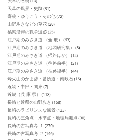
天草の石橋
(10)
天草の風景・史跡
(31)
寄稿・ゆうこう・その他
(72)
山野歩きなどの草花
(28)
橘湾沿岸の戦争遺跡
(25)
江戸期のみさき道 （全 般）
(63)
江戸期のみさき道 （地図研究集）
(8)
江戸期のみさき道 （帰路ほか）
(12)
江戸期のみさき道 （往路前半）
(31)
江戸期のみさき道 （往路後半）
(44)
烽火山のかま跡・番所道・南畝石
(16)
近畿・中部・関東
(7)
近畿（兵 庫 県）
(118)
長崎と近県の山野歩き
(168)
長崎のラビリンスな風景
(123)
長崎の三角点・水準点・地理局測点
(30)
長崎の古写真考 １
(270)
長崎の古写真考 ２
(146)