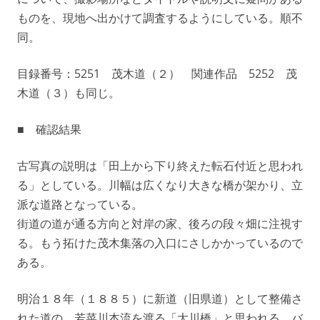
ものを、現地へ出かけて調査するようにしている。順不
同。
目録番号：5251 茂木道（２） 関連作品 5252 茂
木道（３）も同じ。
■ 確認結果
古写真の説明は「田上から下り終えた転石付近と思われ
る」としている。川幅は広くなり大きな橋が架かり、立
派な道路となっている。
街道の道が通る方向と対岸の家、後ろの段々畑に注視す
る。もう拓けた茂木集落の入口にさしかかっているので
ある。
明治１８年（１８８５）に新道（旧県道）として整備さ
れた道の、若菜川本流を渡る「大川橋」と思われる。バ