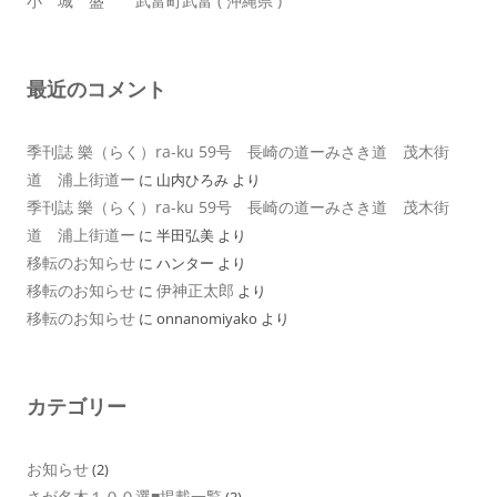
小 城 盛 武富町武富 ( 沖縄県 )
最近のコメント
季刊誌 樂（らく）ra-ku 59号 長崎の道ーみさき道 茂木街
道 浦上街道ー
に
山内ひろみ
より
季刊誌 樂（らく）ra-ku 59号 長崎の道ーみさき道 茂木街
道 浦上街道ー
に
半田弘美
より
移転のお知らせ
に
ハンター
より
移転のお知らせ
伊神正太郎
に
より
移転のお知らせ
に
onnanomiyako
より
カテゴリー
お知らせ
(2)
さが名木１００選■掲載一覧
(3)