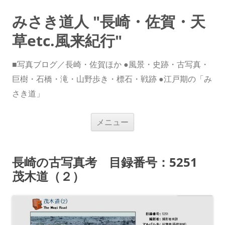
みさき道人 "長崎・佐賀・天
草etc.風来紀行"
■写真ブログ／長崎・佐賀ほか ●風景・史跡・古写真・
巨樹・石橋・滝・山野歩き・標石・戦跡 ●江戸期の「み
さき道」
コ
メニュー
ン
テ
ン
ツ
へ
長崎の古写真考 目録番号：5251
ス
キ
茂木道（２）
ッ
プ