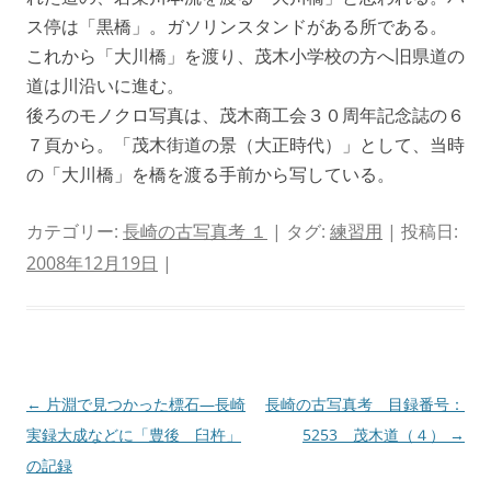
ス停は「黒橋」。ガソリンスタンドがある所である。
これから「大川橋」を渡り、茂木小学校の方へ旧県道の
道は川沿いに進む。
後ろのモノクロ写真は、茂木商工会３０周年記念誌の６
７頁から。「茂木街道の景（大正時代）」として、当時
の「大川橋」を橋を渡る手前から写している。
カテゴリー:
長崎の古写真考 １
| タグ:
練習用
| 投稿日:
2008年12月19日
|
投
←
片淵で見つかった標石—長崎
長崎の古写真考 目録番号：
稿
実録大成などに「豊後 臼杵」
5253 茂木道（４）
→
ナ
の記録