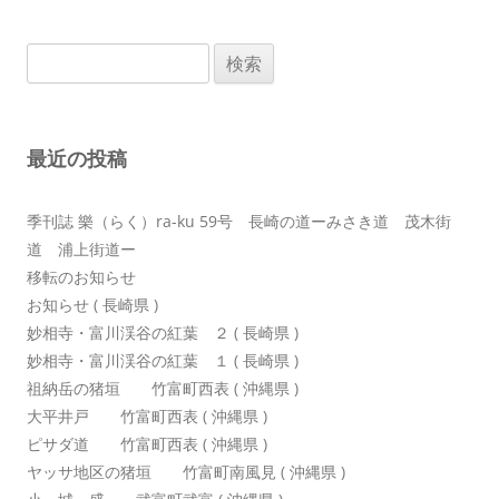
ビ
ゲ
検
ー
索:
シ
ョ
最近の投稿
ン
季刊誌 樂（らく）ra-ku 59号 長崎の道ーみさき道 茂木街
道 浦上街道ー
移転のお知らせ
お知らせ ( 長崎県 )
妙相寺・富川渓谷の紅葉 ２ ( 長崎県 )
妙相寺・富川渓谷の紅葉 １ ( 長崎県 )
祖納岳の猪垣 竹富町西表 ( 沖縄県 )
大平井戸 竹富町西表 ( 沖縄県 )
ピサダ道 竹富町西表 ( 沖縄県 )
ヤッサ地区の猪垣 竹富町南風見 ( 沖縄県 )