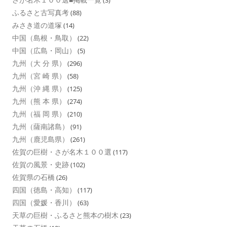
ふるさと古写真考
(88)
みさき道の道塚
(14)
中国（島根・鳥取）
(22)
中国（広島・岡山）
(5)
九州（大 分 県）
(296)
九州（宮 崎 県）
(58)
九州（沖 縄 県）
(125)
九州（熊 本 県）
(274)
九州（福 岡 県）
(210)
九州（薩南諸島）
(91)
九州（鹿児島県）
(261)
佐賀の巨樹・さが名木１００選
(117)
佐賀の風景・史跡
(102)
佐賀県の石橋
(26)
四国（徳島・高知）
(117)
四国（愛媛・香川）
(63)
天草の巨樹・ふるさと熊本の樹木
(23)