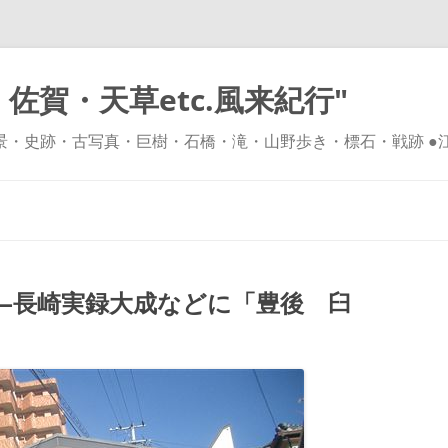
佐賀・天草etc.風来紀行"
風景・史跡・古写真・巨樹・石橋・滝・山野歩き・標石・戦跡 ●
コ
ン
テ
ン
ツ
へ
ス
キ
—長崎実録大成などに「豊後 臼
ッ
プ