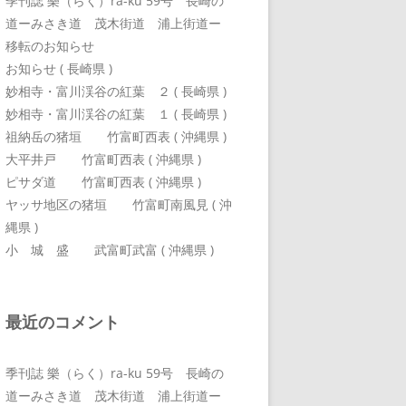
季刊誌 樂（らく）ra-ku 59号 長崎の
道ーみさき道 茂木街道 浦上街道ー
移転のお知らせ
お知らせ ( 長崎県 )
妙相寺・富川渓谷の紅葉 ２ ( 長崎県 )
妙相寺・富川渓谷の紅葉 １ ( 長崎県 )
祖納岳の猪垣 竹富町西表 ( 沖縄県 )
大平井戸 竹富町西表 ( 沖縄県 )
ピサダ道 竹富町西表 ( 沖縄県 )
ヤッサ地区の猪垣 竹富町南風見 ( 沖
縄県 )
小 城 盛 武富町武富 ( 沖縄県 )
最近のコメント
季刊誌 樂（らく）ra-ku 59号 長崎の
道ーみさき道 茂木街道 浦上街道ー