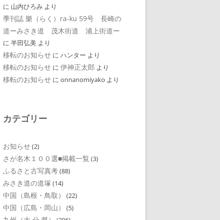
に
山内ひろみ
より
季刊誌 樂（らく）ra-ku 59号 長崎の
道ーみさき道 茂木街道 浦上街道ー
に
半田弘美
より
移転のお知らせ
に
ハンター
より
移転のお知らせ
伊神正太郎
に
より
移転のお知らせ
に
onnanomiyako
より
カテゴリー
お知らせ
(2)
さが名木１００選■掲載一覧
(3)
ふるさと古写真考
(88)
みさき道の道塚
(14)
中国（島根・鳥取）
(22)
中国（広島・岡山）
(5)
九州（大 分 県）