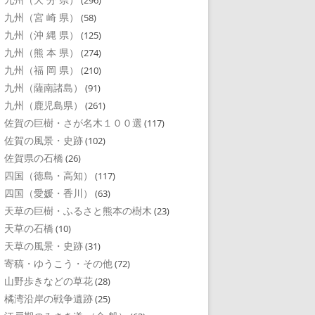
(296)
九州（宮 崎 県）
(58)
九州（沖 縄 県）
(125)
九州（熊 本 県）
(274)
九州（福 岡 県）
(210)
九州（薩南諸島）
(91)
九州（鹿児島県）
(261)
佐賀の巨樹・さが名木１００選
(117)
佐賀の風景・史跡
(102)
佐賀県の石橋
(26)
四国（徳島・高知）
(117)
四国（愛媛・香川）
(63)
天草の巨樹・ふるさと熊本の樹木
(23)
天草の石橋
(10)
天草の風景・史跡
(31)
寄稿・ゆうこう・その他
(72)
山野歩きなどの草花
(28)
橘湾沿岸の戦争遺跡
(25)