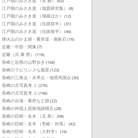
江戸期のみさき道 （全 般）
(63)
江戸期のみさき道 （地図研究集）
(8)
江戸期のみさき道 （帰路ほか）
(12)
江戸期のみさき道 （往路前半）
(31)
江戸期のみさき道 （往路後半）
(44)
烽火山のかま跡・番所道・南畝石
(16)
近畿・中部・関東
(7)
近畿（兵 庫 県）
(118)
長崎と近県の山野歩き
(168)
長崎のラビリンスな風景
(123)
長崎の三角点・水準点・地理局測点
(30)
長崎の古写真考 １
(270)
長崎の古写真考 ２
(146)
長崎の台場・番所など跡
(22)
長崎の外国人居留地跡標石
(28)
長崎の巨樹・名木 （五 島）
(68)
長崎の巨樹・名木 （壱岐・対馬）
(42)
長崎の巨樹・名木 （大村市）
(16)