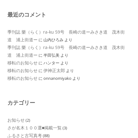
最近のコメント
季刊誌 樂（らく）ra-ku 59号 長崎の道ーみさき道 茂木街
道 浦上街道ー
に
山内ひろみ
より
季刊誌 樂（らく）ra-ku 59号 長崎の道ーみさき道 茂木街
道 浦上街道ー
に
半田弘美
より
移転のお知らせ
に
ハンター
より
移転のお知らせ
伊神正太郎
に
より
移転のお知らせ
に
onnanomiyako
より
カテゴリー
お知らせ
(2)
さが名木１００選■掲載一覧
(3)
ふるさと古写真考
(88)