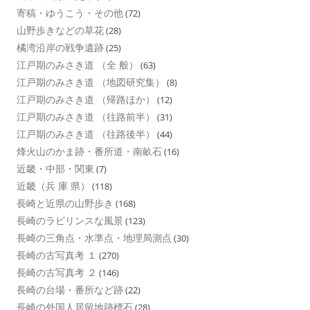
寄稿・ゆうこう・その他
(72)
山野歩きなどの草花
(28)
橘湾沿岸の戦争遺跡
(25)
江戸期のみさき道 （全 般）
(63)
江戸期のみさき道 （地図研究集）
(8)
江戸期のみさき道 （帰路ほか）
(12)
江戸期のみさき道 （往路前半）
(31)
江戸期のみさき道 （往路後半）
(44)
烽火山のかま跡・番所道・南畝石
(16)
近畿・中部・関東
(7)
近畿（兵 庫 県）
(118)
長崎と近県の山野歩き
(168)
長崎のラビリンスな風景
(123)
長崎の三角点・水準点・地理局測点
(30)
長崎の古写真考 １
(270)
長崎の古写真考 ２
(146)
長崎の台場・番所など跡
(22)
長崎の外国人居留地跡標石
(28)