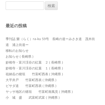
検
ー
索:
シ
ョ
最近の投稿
ン
季刊誌 樂（らく）ra-ku 59号 長崎の道ーみさき道 茂木街
道 浦上街道ー
移転のお知らせ
お知らせ ( 長崎県 )
妙相寺・富川渓谷の紅葉 ２ ( 長崎県 )
妙相寺・富川渓谷の紅葉 １ ( 長崎県 )
祖納岳の猪垣 竹富町西表 ( 沖縄県 )
大平井戸 竹富町西表 ( 沖縄県 )
ピサダ道 竹富町西表 ( 沖縄県 )
ヤッサ地区の猪垣 竹富町南風見 ( 沖縄県 )
小 城 盛 武富町武富 ( 沖縄県 )