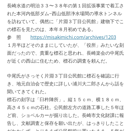
長崎水道の明治３３〜３８年の第１回拡張事業で着工さ
れた本河内低部ダム−西山低部浄水場間の導水トンネル
を訪ねていて、偶然に「片淵３丁目公民館」建物下でこ
の標石を見たのは、本年８月初めである。
参 照
https://misakimichi.com/archives/1203
１月半ほどそのままにしていたが、「役所」みたいな刻
面だったので、貴重な標石と思われ、長崎楽会の中尾氏
が近くの西山に住むため、標石の調査を頼んだ。
中尾氏がさっそく片淵３丁目公民館に標石を確認に行
き、地元自治会で歴史に詳しい浦川大二郎さんから話を
聞いてきてくれた。
標石の刻字は「臼杵陣所」。縦１５ｃｍ、横１８ｃｍ、
高さ４５ｃｍの石柱。公民館左方の道路工事した５年ほ
ど前、ショベルカーが掘り出した。長崎市文化財課に報
告し、文献調査と保存を願い出たが、はっきりしたこと