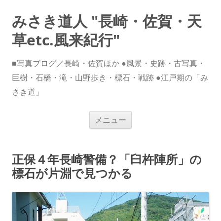
みさき道人 "長崎・佐賀・天
草etc.風来紀行"
■写真ブログ／長崎・佐賀ほか ●風景・史跡・古写真・
巨樹・石橋・滝・山野歩き・標石・戦跡 ●江戸期の「み
さき道」
コ
メニュー
ン
テ
ン
ツ
へ
正保４年長崎警備？「臼杵陣所」の
ス
キ
標石が片淵で見つかる
ッ
プ