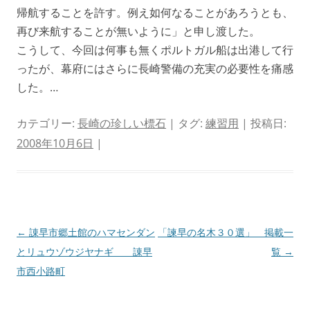
帰航することを許す。例え如何なることがあろうとも、
再び来航することが無いように」と申し渡した。
こうして、今回は何事も無くポルトガル船は出港して行
ったが、幕府にはさらに長崎警備の充実の必要性を痛感
した。…
カテゴリー:
長崎の珍しい標石
| タグ:
練習用
| 投稿日:
2008年10月6日
|
投
←
諌早市郷土館のハマセンダン
「諫早の名木３０選」 掲載一
稿
とリュウゾウジヤナギ 諌早
覧
→
ナ
市西小路町
ビ
ゲ