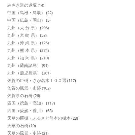
みさき道の道塚
(14)
中国（島根・鳥取）
(22)
中国（広島・岡山）
(5)
九州（大 分 県）
(296)
九州（宮 崎 県）
(58)
九州（沖 縄 県）
(125)
九州（熊 本 県）
(274)
九州（福 岡 県）
(210)
九州（薩南諸島）
(91)
九州（鹿児島県）
(261)
佐賀の巨樹・さが名木１００選
(117)
佐賀の風景・史跡
(102)
佐賀県の石橋
(26)
四国（徳島・高知）
(117)
四国（愛媛・香川）
(63)
天草の巨樹・ふるさと熊本の樹木
(23)
天草の石橋
(10)
天草の風景・史跡
(31)