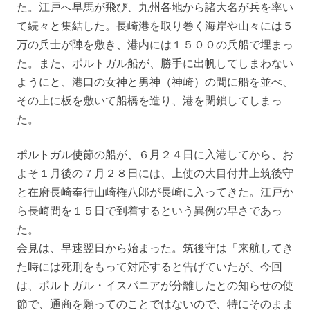
た。江戸へ早馬が飛び、九州各地から諸大名が兵を率い
て続々と集結した。長崎港を取り巻く海岸や山々には５
万の兵士が陣を敷き、港内には１５００の兵船で埋まっ
た。また、ポルトガル船が、勝手に出帆してしまわない
ようにと、港口の女神と男神（神崎）の間に船を並べ、
その上に板を敷いて船橋を造り、港を閉鎖してしまっ
た。
ポルトガル使節の船が、６月２４日に入港してから、お
よそ１月後の７月２８日には、上使の大目付井上筑後守
と在府長崎奉行山崎権八郎が長崎に入ってきた。江戸か
ら長崎間を１５日で到着するという異例の早さであっ
た。
会見は、早速翌日から始まった。筑後守は「来航してき
た時には死刑をもって対応すると告げていたが、今回
は、ポルトガル・イスパニアが分離したとの知らせの使
節で、通商を願ってのことではないので、特にそのまま