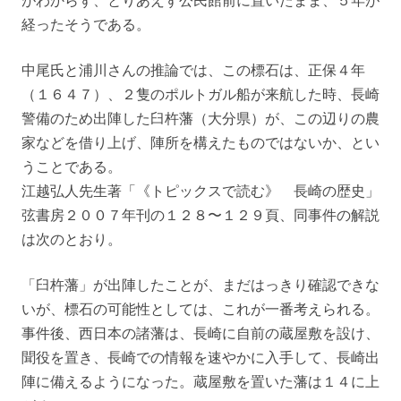
がわからず、とりあえず公民館前に置いたまま、５年が
経ったそうである。
中尾氏と浦川さんの推論では、この標石は、正保４年
（１６４７）、２隻のポルトガル船が来航した時、長崎
警備のため出陣した臼杵藩（大分県）が、この辺りの農
家などを借り上げ、陣所を構えたものではないか、とい
うことである。
江越弘人先生著「《トピックスで読む》 長崎の歴史」
弦書房２００７年刊の１２８〜１２９頁、同事件の解説
は次のとおり。
「臼杵藩」が出陣したことが、まだはっきり確認できな
いが、標石の可能性としては、これが一番考えられる。
事件後、西日本の諸藩は、長崎に自前の蔵屋敷を設け、
聞役を置き、長崎での情報を速やかに入手して、長崎出
陣に備えるようになった。蔵屋敷を置いた藩は１４に上