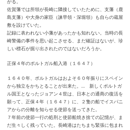
がる。
佐賀藩では所領が長崎に隣接していたために、支藩（鹿
島支藩）や大身の家臣（諫早領・深堀領）も自らの蔵屋
敷を設けていた。
記録に表われない小藩があったかも知れない。当時の長
崎警備の事件を思い起こさせる、まだ確証はないが、珍
しい標石が掘り出されたのではないだろうか。
正保４年のポルトガル船入港（１６４７）
１６４０年、ポルトガルはおよそ６０年振りにスペイン
から独立をかちとることが出来た。… 新しくポルトガ
ル国王となったジョアン４世は、日本との通商の復活を
願って、正保４年（１６４７）に、２隻の船でイスパニ
アからの分離を知らせる使節を送ってきた。
７年前の使節一行の処刑と使節船焼き捨ての記憶が、ま
だ生々しく残っていた。長崎港はたちまち緊張に包まれ