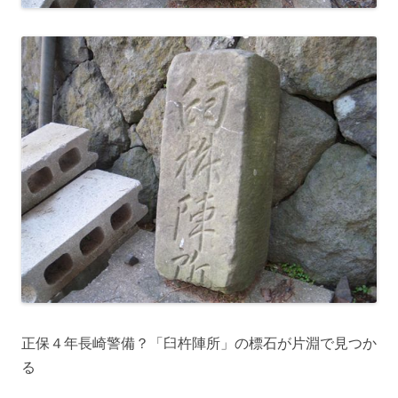
正保４年長崎警備？「臼杵陣所」の標石が片淵で見つか
る