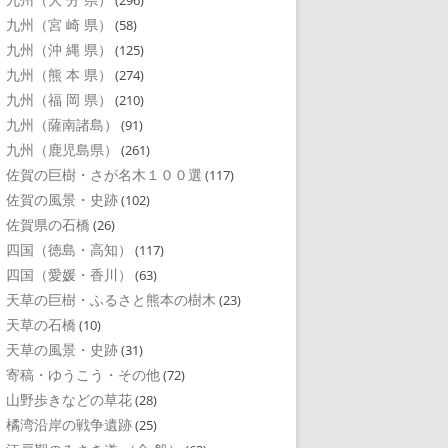
(296)
九州（宮 崎 県）
(58)
九州（沖 縄 県）
(125)
九州（熊 本 県）
(274)
九州（福 岡 県）
(210)
九州（薩南諸島）
(91)
九州（鹿児島県）
(261)
佐賀の巨樹・さが名木１００選
(117)
佐賀の風景・史跡
(102)
佐賀県の石橋
(26)
四国（徳島・高知）
(117)
四国（愛媛・香川）
(63)
天草の巨樹・ふるさと熊本の樹木
(23)
天草の石橋
(10)
天草の風景・史跡
(31)
寄稿・ゆうこう・その他
(72)
山野歩きなどの草花
(28)
橘湾沿岸の戦争遺跡
(25)