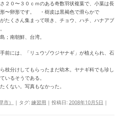
さ２０〜３０ｃｍのある奇数羽状複葉で、小葉は長
形〜卵形です。 ・樹皮は黒褐色で滑らかで
がたくさん集まって咲き、チョウ、ハチ、ハナアブ
。
島；南朝鮮、台湾。
手前には、「リュウゾウジヤナギ」が植えられ、石
ら枝分けしてもらったまだ幼木。ヤナギ科でも珍し
ているそうである。
たくない。写真もなかった。
早市）
| タグ:
練習用
| 投稿日:
2008年10月5日
|