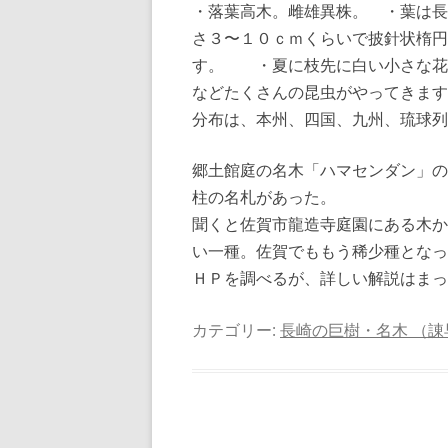
・落葉高木。雌雄異株。 ・葉は長
さ３〜１０ｃｍくらいで披針状楕円
す。 ・夏に枝先に白い小さな花
などたくさんの昆虫がやってきます
分布は、本州、四国、九州、琉球列
郷土館庭の名木「ハマセンダン」の
柱の名札があった。
聞くと佐賀市龍造寺庭園にある木か
い一種。佐賀でももう稀少種となっ
ＨＰを調べるが、詳しい解説はまっ
カテゴリー:
長崎の巨樹・名木 （諌