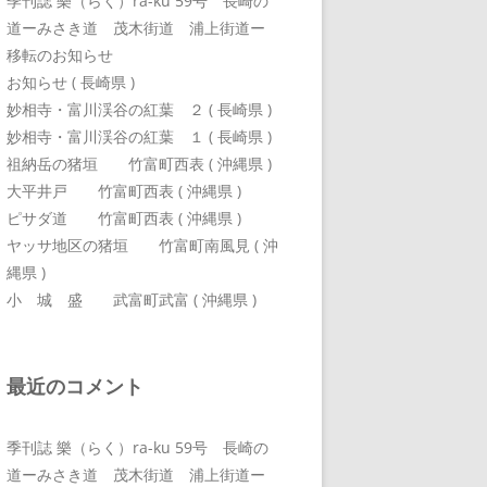
季刊誌 樂（らく）ra-ku 59号 長崎の
道ーみさき道 茂木街道 浦上街道ー
移転のお知らせ
お知らせ ( 長崎県 )
妙相寺・富川渓谷の紅葉 ２ ( 長崎県 )
妙相寺・富川渓谷の紅葉 １ ( 長崎県 )
祖納岳の猪垣 竹富町西表 ( 沖縄県 )
大平井戸 竹富町西表 ( 沖縄県 )
ピサダ道 竹富町西表 ( 沖縄県 )
ヤッサ地区の猪垣 竹富町南風見 ( 沖
縄県 )
小 城 盛 武富町武富 ( 沖縄県 )
最近のコメント
季刊誌 樂（らく）ra-ku 59号 長崎の
道ーみさき道 茂木街道 浦上街道ー