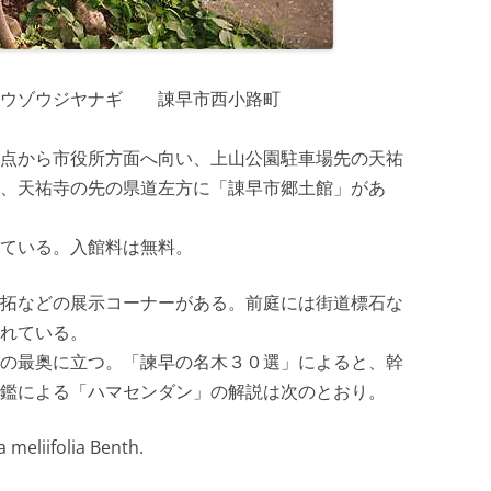
ュウゾウジヤナギ 諌早市西小路町
点から市役所方面へ向い、上山公園駐車場先の天祐
、天祐寺の先の県道左方に「諌早市郷土館」があ
ている。入館料は無料。
拓などの展示コーナーがある。前庭には街道標石な
れている。
の最奥に立つ。「諫早の名木３０選」によると、幹
鑑による「ハマセンダン」の解説は次のとおり。
ifolia Benth.