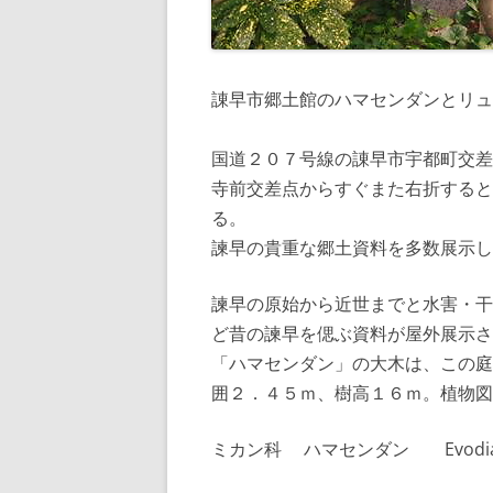
諌早市郷土館のハマセンダンとリ
国道２０７号線の諌早市宇都町交差
寺前交差点からすぐまた右折すると
る。
諫早の貴重な郷土資料を多数展示し
諫早の原始から近世までと水害・干
ど昔の諫早を偲ぶ資料が屋外展示さ
「ハマセンダン」の大木は、この庭
囲２．４５ｍ、樹高１６ｍ。植物図
ミカン科 ハマセンダン Evodia meli