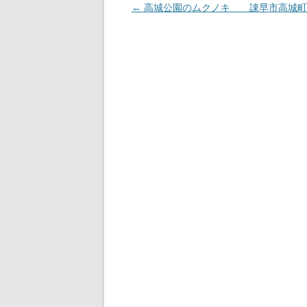
投
←
高城公園のムクノキ 諌早市高城町
稿
ナ
ビ
ゲ
ー
シ
ョ
ン