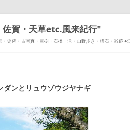
佐賀・天草etc.風来紀行"
風景・史跡・古写真・巨樹・石橋・滝・山野歩き・標石・戦跡 ●
コ
ン
テ
ン
ツ
へ
ス
キ
センダンとリュウゾウジヤナギ
ッ
プ