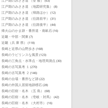
江戸期のみさき道 （全 般）
(63)
江戸期のみさき道 （地図研究集）
(8)
江戸期のみさき道 （帰路ほか）
(12)
江戸期のみさき道 （往路前半）
(31)
江戸期のみさき道 （往路後半）
(44)
烽火山のかま跡・番所道・南畝石
(16)
近畿・中部・関東
(7)
近畿（兵 庫 県）
(118)
長崎と近県の山野歩き
(168)
長崎のラビリンスな風景
(123)
長崎の三角点・水準点・地理局測点
(30)
長崎の古写真考 １
(270)
長崎の古写真考 ２
(146)
長崎の台場・番所など跡
(22)
長崎の外国人居留地跡標石
(28)
長崎の巨樹・名木 （五 島）
(68)
長崎の巨樹・名木 （壱岐・対馬）
(42)
長崎の巨樹・名木 （大村市）
(16)