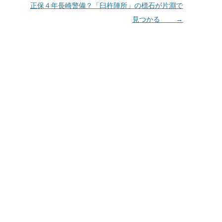
正保４年長崎警備？「臼杵陣所」の標石が片淵で
見つかる
→