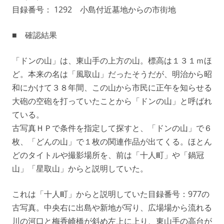
目録番号： 1292 小島付近墓地からの市街地
■ 確認結果
「ドンの山」は、東山手の上方の山。標高は１３１ｍほ
ど。本来の名は「風取山」だったそうだが、明治から昭
和にかけて３８年間、この山から市民に正午を知らせる
大砲の空砲を打っていたことから「ドンの山」と呼ばれ
ている。
古写真ＨＰで条件を指定して探すと、「ドンの山」で６
枚、「どんの山」で１枚の関連作品が出てくる。ほとん
どのタイトルや撮影場所を、前は「十人町」や「鍋冠
山」「星取山」からと説明していた。
これは「十人町」からと説明していた目録番号：977の
古写真。中央右に出島や新地が写り、広場場から流れる
川の河口と梅香崎橋が斜め左上に上り、東山手の高台が