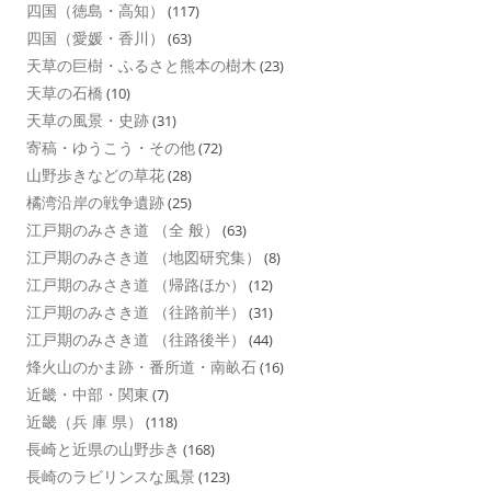
四国（徳島・高知）
(117)
四国（愛媛・香川）
(63)
天草の巨樹・ふるさと熊本の樹木
(23)
天草の石橋
(10)
天草の風景・史跡
(31)
寄稿・ゆうこう・その他
(72)
山野歩きなどの草花
(28)
橘湾沿岸の戦争遺跡
(25)
江戸期のみさき道 （全 般）
(63)
江戸期のみさき道 （地図研究集）
(8)
江戸期のみさき道 （帰路ほか）
(12)
江戸期のみさき道 （往路前半）
(31)
江戸期のみさき道 （往路後半）
(44)
烽火山のかま跡・番所道・南畝石
(16)
近畿・中部・関東
(7)
近畿（兵 庫 県）
(118)
長崎と近県の山野歩き
(168)
長崎のラビリンスな風景
(123)