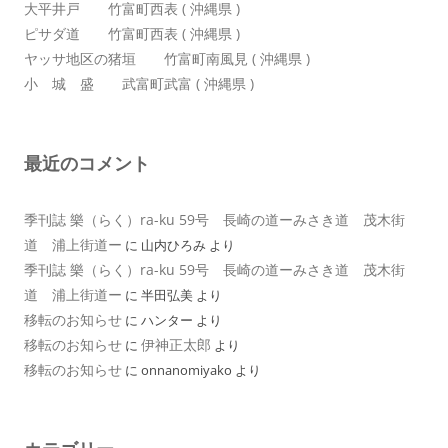
大平井戸 竹富町西表 ( 沖縄県 )
ピサダ道 竹富町西表 ( 沖縄県 )
ヤッサ地区の猪垣 竹富町南風見 ( 沖縄県 )
小 城 盛 武富町武富 ( 沖縄県 )
最近のコメント
季刊誌 樂（らく）ra-ku 59号 長崎の道ーみさき道 茂木街
道 浦上街道ー
に
山内ひろみ
より
季刊誌 樂（らく）ra-ku 59号 長崎の道ーみさき道 茂木街
道 浦上街道ー
に
半田弘美
より
移転のお知らせ
に
ハンター
より
移転のお知らせ
伊神正太郎
に
より
移転のお知らせ
に
onnanomiyako
より