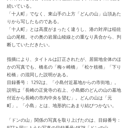
続いている。
「十人町」でなく、東山手の上方「どんの山」山頂あた
りから写したものである。
「十人町」とは高度がまったく違うし、港の対岸は稲佐
山の尾根。その奥の岩屋山稜線との重なり具合から、判
断していただきたい。
指摘により、タイトルは訂正されたが、居留地全体のほ
かの写真でも、橋名の「梅ヶ崎橋」「松ケ枝橋」「下り
松橋」の混同した説明がある。
目録番号： 1292は、「小島付近墓地からの市街地」。
説明は「長崎の正覚寺の右上、小島郷のどんの山の墓地
付近から長崎の市内中央を望む」。どんの山は「元
町」。「小島」とは、地形的にあまり結びつかない。
「ドンの山」関係の写真を取り上げたのは、目録番号：
977と同じような写真の目録番号:4878「ドンの山