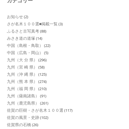
カテゴリー
お知らせ
(2)
さが名木１００選■掲載一覧
(3)
ふるさと古写真考
(88)
みさき道の道塚
(14)
中国（島根・鳥取）
(22)
中国（広島・岡山）
(5)
九州（大 分 県）
(296)
九州（宮 崎 県）
(58)
九州（沖 縄 県）
(125)
九州（熊 本 県）
(274)
九州（福 岡 県）
(210)
九州（薩南諸島）
(91)
九州（鹿児島県）
(261)
佐賀の巨樹・さが名木１００選
(117)
佐賀の風景・史跡
(102)
佐賀県の石橋
(26)