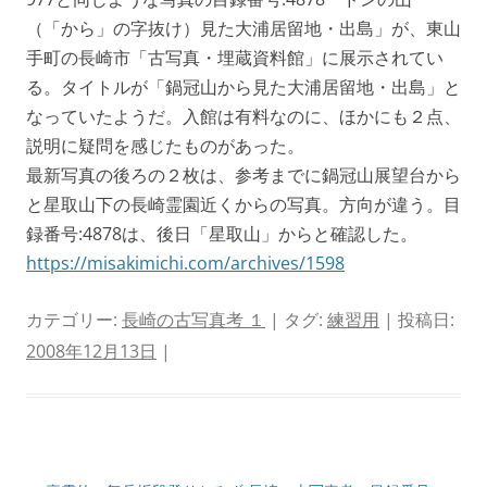
（「から」の字抜け）見た大浦居留地・出島」が、東山
手町の長崎市「古写真・埋蔵資料館」に展示されてい
る。タイトルが「鍋冠山から見た大浦居留地・出島」と
なっていたようだ。入館は有料なのに、ほかにも２点、
説明に疑問を感じたものがあった。
最新写真の後ろの２枚は、参考までに鍋冠山展望台から
と星取山下の長崎霊園近くからの写真。方向が違う。目
録番号:4878は、後日「星取山」からと確認した。
https://misakimichi.com/archives/1598
カテゴリー:
長崎の古写真考 １
| タグ:
練習用
| 投稿日:
2008年12月13日
|