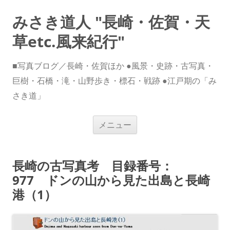
みさき道人 "長崎・佐賀・天
草etc.風来紀行"
■写真ブログ／長崎・佐賀ほか ●風景・史跡・古写真・
巨樹・石橋・滝・山野歩き・標石・戦跡 ●江戸期の「み
さき道」
コ
メニュー
ン
テ
ン
ツ
へ
長崎の古写真考 目録番号：
ス
キ
977 ドンの山から見た出島と長崎
ッ
プ
港（1）