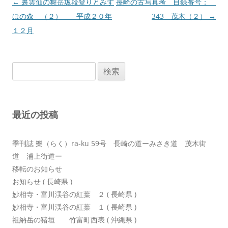
投
←
裏雲仙の舞岳坂段登りとみず
長崎の古写真考 目録番号：
稿
ほの森 （２） 平成２０年
343 茂木（２）
→
ナ
１２月
ビ
ゲ
検
ー
索:
シ
ョ
最近の投稿
ン
季刊誌 樂（らく）ra-ku 59号 長崎の道ーみさき道 茂木街
道 浦上街道ー
移転のお知らせ
お知らせ ( 長崎県 )
妙相寺・富川渓谷の紅葉 ２ ( 長崎県 )
妙相寺・富川渓谷の紅葉 １ ( 長崎県 )
祖納岳の猪垣 竹富町西表 ( 沖縄県 )