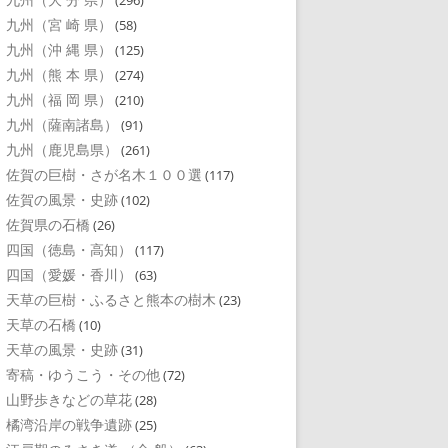
(296)
九州（宮 崎 県）
(58)
九州（沖 縄 県）
(125)
九州（熊 本 県）
(274)
九州（福 岡 県）
(210)
九州（薩南諸島）
(91)
九州（鹿児島県）
(261)
佐賀の巨樹・さが名木１００選
(117)
佐賀の風景・史跡
(102)
佐賀県の石橋
(26)
四国（徳島・高知）
(117)
四国（愛媛・香川）
(63)
天草の巨樹・ふるさと熊本の樹木
(23)
天草の石橋
(10)
天草の風景・史跡
(31)
寄稿・ゆうこう・その他
(72)
山野歩きなどの草花
(28)
橘湾沿岸の戦争遺跡
(25)