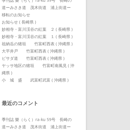
季刊誌 樂（らく）ra-ku 59号 長崎の
道ーみさき道 茂木街道 浦上街道ー
移転のお知らせ
お知らせ ( 長崎県 )
妙相寺・富川渓谷の紅葉 ２ ( 長崎県 )
妙相寺・富川渓谷の紅葉 １ ( 長崎県 )
祖納岳の猪垣 竹富町西表 ( 沖縄県 )
大平井戸 竹富町西表 ( 沖縄県 )
ピサダ道 竹富町西表 ( 沖縄県 )
ヤッサ地区の猪垣 竹富町南風見 ( 沖
縄県 )
小 城 盛 武富町武富 ( 沖縄県 )
最近のコメント
季刊誌 樂（らく）ra-ku 59号 長崎の
道ーみさき道 茂木街道 浦上街道ー