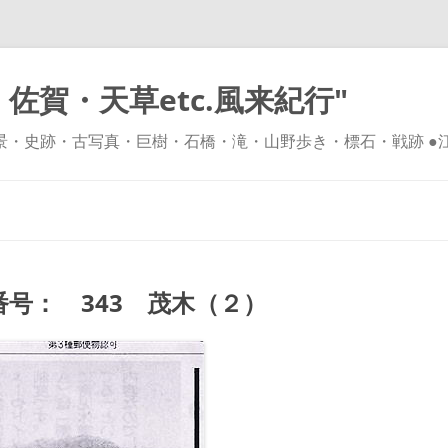
佐賀・天草etc.風来紀行"
風景・史跡・古写真・巨樹・石橋・滝・山野歩き・標石・戦跡 ●
コ
ン
テ
ン
ツ
へ
ス
キ
号： 343 茂木（２）
ッ
プ