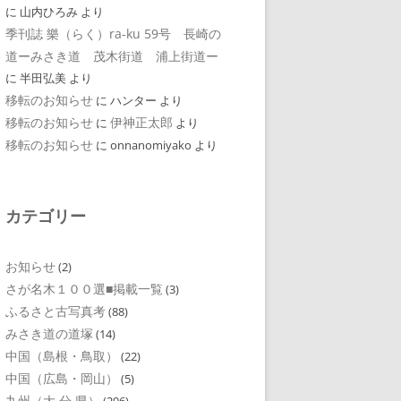
に
山内ひろみ
より
季刊誌 樂（らく）ra-ku 59号 長崎の
道ーみさき道 茂木街道 浦上街道ー
に
半田弘美
より
移転のお知らせ
に
ハンター
より
移転のお知らせ
伊神正太郎
に
より
移転のお知らせ
に
onnanomiyako
より
カテゴリー
お知らせ
(2)
さが名木１００選■掲載一覧
(3)
ふるさと古写真考
(88)
みさき道の道塚
(14)
中国（島根・鳥取）
(22)
中国（広島・岡山）
(5)
九州（大 分 県）