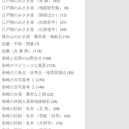
江戸期のみさき道 （全 般）
(63)
江戸期のみさき道 （地図研究集）
(8)
江戸期のみさき道 （帰路ほか）
(12)
江戸期のみさき道 （往路前半）
(31)
江戸期のみさき道 （往路後半）
(44)
烽火山のかま跡・番所道・南畝石
(16)
近畿・中部・関東
(7)
近畿（兵 庫 県）
(118)
長崎と近県の山野歩き
(168)
長崎のラビリンスな風景
(123)
長崎の三角点・水準点・地理局測点
(30)
長崎の古写真考 １
(270)
長崎の古写真考 ２
(146)
長崎の台場・番所など跡
(22)
長崎の外国人居留地跡標石
(28)
長崎の巨樹・名木 （五 島）
(68)
長崎の巨樹・名木 （壱岐・対馬）
(42)
長崎の巨樹・名木 （大村市）
(16)