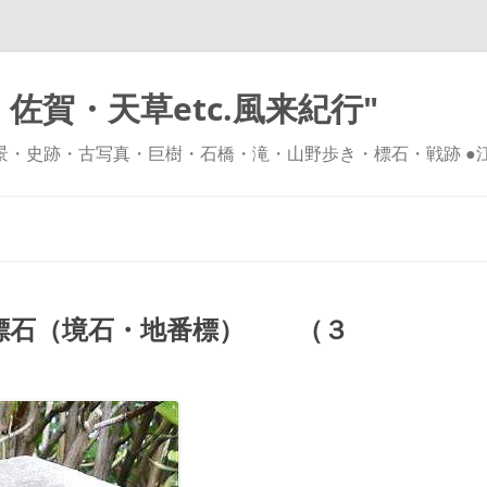
佐賀・天草etc.風来紀行"
風景・史跡・古写真・巨樹・石橋・滝・山野歩き・標石・戦跡 ●
コ
ン
テ
ン
ツ
へ
ス
キ
標石（境石・地番標） （３
ッ
プ