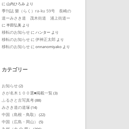
に
山内ひろみ
より
季刊誌 樂（らく）ra-ku 59号 長崎の
道ーみさき道 茂木街道 浦上街道ー
に
半田弘美
より
移転のお知らせ
に
ハンター
より
移転のお知らせ
伊神正太郎
に
より
移転のお知らせ
に
onnanomiyako
より
カテゴリー
お知らせ
(2)
さが名木１００選■掲載一覧
(3)
ふるさと古写真考
(88)
みさき道の道塚
(14)
中国（島根・鳥取）
(22)
中国（広島・岡山）
(5)
九州（大 分 県）