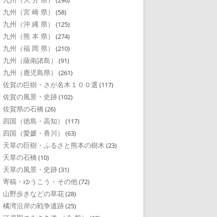
(296)
九州（宮 崎 県）
(58)
九州（沖 縄 県）
(125)
九州（熊 本 県）
(274)
九州（福 岡 県）
(210)
九州（薩南諸島）
(91)
九州（鹿児島県）
(261)
佐賀の巨樹・さが名木１００選
(117)
佐賀の風景・史跡
(102)
佐賀県の石橋
(26)
四国（徳島・高知）
(117)
四国（愛媛・香川）
(63)
天草の巨樹・ふるさと熊本の樹木
(23)
天草の石橋
(10)
天草の風景・史跡
(31)
寄稿・ゆうこう・その他
(72)
山野歩きなどの草花
(28)
橘湾沿岸の戦争遺跡
(25)