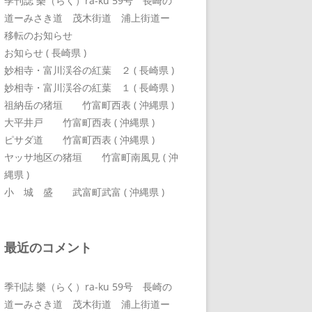
季刊誌 樂（らく）ra-ku 59号 長崎の
道ーみさき道 茂木街道 浦上街道ー
移転のお知らせ
お知らせ ( 長崎県 )
妙相寺・富川渓谷の紅葉 ２ ( 長崎県 )
妙相寺・富川渓谷の紅葉 １ ( 長崎県 )
祖納岳の猪垣 竹富町西表 ( 沖縄県 )
大平井戸 竹富町西表 ( 沖縄県 )
ピサダ道 竹富町西表 ( 沖縄県 )
ヤッサ地区の猪垣 竹富町南風見 ( 沖
縄県 )
小 城 盛 武富町武富 ( 沖縄県 )
最近のコメント
季刊誌 樂（らく）ra-ku 59号 長崎の
道ーみさき道 茂木街道 浦上街道ー