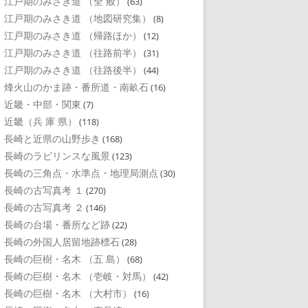
江戸期のみさき道 （全 般）
(63)
江戸期のみさき道 （地図研究集）
(8)
江戸期のみさき道 （帰路ほか）
(12)
江戸期のみさき道 （往路前半）
(31)
江戸期のみさき道 （往路後半）
(44)
烽火山のかま跡・番所道・南畝石
(16)
近畿・中部・関東
(7)
近畿（兵 庫 県）
(118)
長崎と近県の山野歩き
(168)
長崎のラビリンスな風景
(123)
長崎の三角点・水準点・地理局測点
(30)
長崎の古写真考 １
(270)
長崎の古写真考 ２
(146)
長崎の台場・番所など跡
(22)
長崎の外国人居留地跡標石
(28)
長崎の巨樹・名木 （五 島）
(68)
長崎の巨樹・名木 （壱岐・対馬）
(42)
長崎の巨樹・名木 （大村市）
(16)