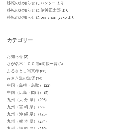
移転のお知らせ
に
ハンター
より
移転のお知らせ
伊神正太郎
に
より
移転のお知らせ
に
onnanomiyako
より
カテゴリー
お知らせ
(2)
さが名木１００選■掲載一覧
(3)
ふるさと古写真考
(88)
みさき道の道塚
(14)
中国（島根・鳥取）
(22)
中国（広島・岡山）
(5)
九州（大 分 県）
(296)
九州（宮 崎 県）
(58)
九州（沖 縄 県）
(125)
九州（熊 本 県）
(274)
九州（福 岡 県）
(210)