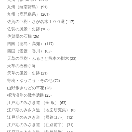
九州（薩南諸島）
(91)
九州（鹿児島県）
(261)
佐賀の巨樹・さが名木１００選
(117)
佐賀の風景・史跡
(102)
佐賀県の石橋
(26)
四国（徳島・高知）
(117)
四国（愛媛・香川）
(63)
天草の巨樹・ふるさと熊本の樹木
(23)
天草の石橋
(10)
天草の風景・史跡
(31)
寄稿・ゆうこう・その他
(72)
山野歩きなどの草花
(28)
橘湾沿岸の戦争遺跡
(25)
江戸期のみさき道 （全 般）
(63)
江戸期のみさき道 （地図研究集）
(8)
江戸期のみさき道 （帰路ほか）
(12)
江戸期のみさき道 （往路前半）
(31)
江戸期のみさき道 （往路後半）
(44)