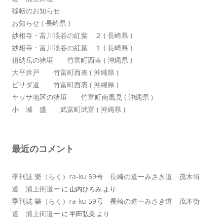
移転のお知らせ
お知らせ ( 長崎県 )
妙相寺・富川渓谷の紅葉 ２ ( 長崎県 )
妙相寺・富川渓谷の紅葉 １ ( 長崎県 )
祖納岳の猪垣 竹富町西表 ( 沖縄県 )
大平井戸 竹富町西表 ( 沖縄県 )
ピサダ道 竹富町西表 ( 沖縄県 )
ヤッサ地区の猪垣 竹富町南風見 ( 沖縄県 )
小 城 盛 武富町武富 ( 沖縄県 )
最近のコメント
季刊誌 樂（らく）ra-ku 59号 長崎の道ーみさき道 茂木街
道 浦上街道ー
に
山内ひろみ
より
季刊誌 樂（らく）ra-ku 59号 長崎の道ーみさき道 茂木街
道 浦上街道ー
に
半田弘美
より