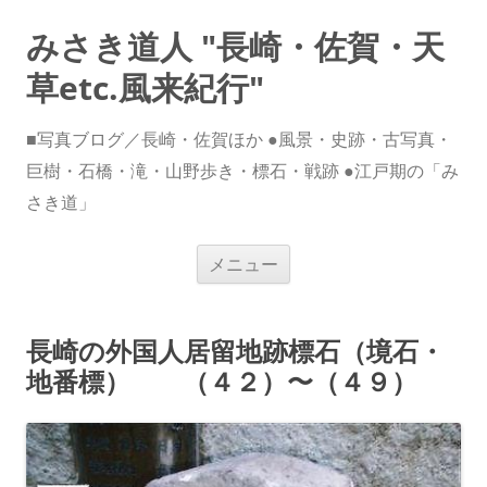
みさき道人 "長崎・佐賀・天
草etc.風来紀行"
■写真ブログ／長崎・佐賀ほか ●風景・史跡・古写真・
巨樹・石橋・滝・山野歩き・標石・戦跡 ●江戸期の「み
さき道」
コ
メニュー
ン
テ
ン
ツ
へ
長崎の外国人居留地跡標石（境石・
ス
キ
地番標） （４２）〜（４９）
ッ
プ