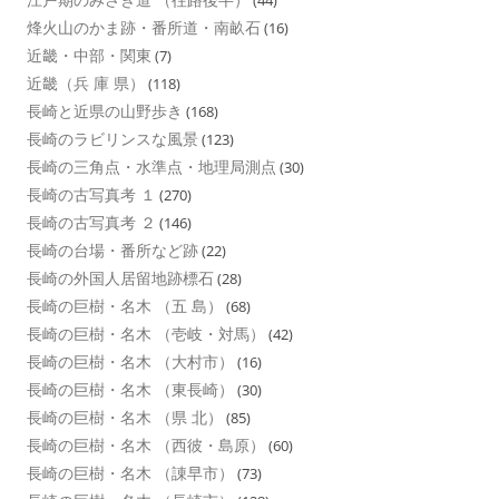
烽火山のかま跡・番所道・南畝石
(16)
近畿・中部・関東
(7)
近畿（兵 庫 県）
(118)
長崎と近県の山野歩き
(168)
長崎のラビリンスな風景
(123)
長崎の三角点・水準点・地理局測点
(30)
長崎の古写真考 １
(270)
長崎の古写真考 ２
(146)
長崎の台場・番所など跡
(22)
長崎の外国人居留地跡標石
(28)
長崎の巨樹・名木 （五 島）
(68)
長崎の巨樹・名木 （壱岐・対馬）
(42)
長崎の巨樹・名木 （大村市）
(16)
長崎の巨樹・名木 （東長崎）
(30)
長崎の巨樹・名木 （県 北）
(85)
長崎の巨樹・名木 （西彼・島原）
(60)
長崎の巨樹・名木 （諌早市）
(73)