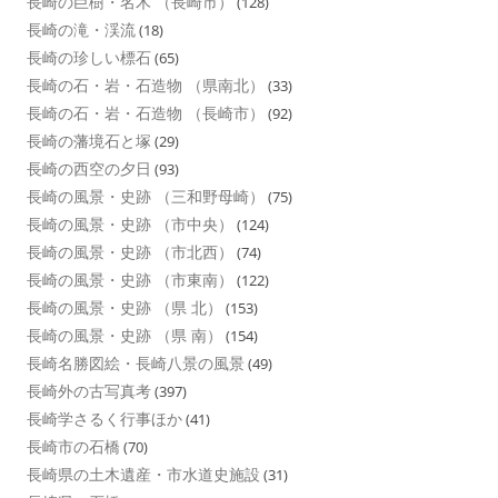
長崎の巨樹・名木 （長崎市）
(128)
長崎の滝・渓流
(18)
長崎の珍しい標石
(65)
長崎の石・岩・石造物 （県南北）
(33)
長崎の石・岩・石造物 （長崎市）
(92)
長崎の藩境石と塚
(29)
長崎の西空の夕日
(93)
長崎の風景・史跡 （三和野母崎）
(75)
長崎の風景・史跡 （市中央）
(124)
長崎の風景・史跡 （市北西）
(74)
長崎の風景・史跡 （市東南）
(122)
長崎の風景・史跡 （県 北）
(153)
長崎の風景・史跡 （県 南）
(154)
長崎名勝図絵・長崎八景の風景
(49)
長崎外の古写真考
(397)
長崎学さるく行事ほか
(41)
長崎市の石橋
(70)
長崎県の土木遺産・市水道史施設
(31)