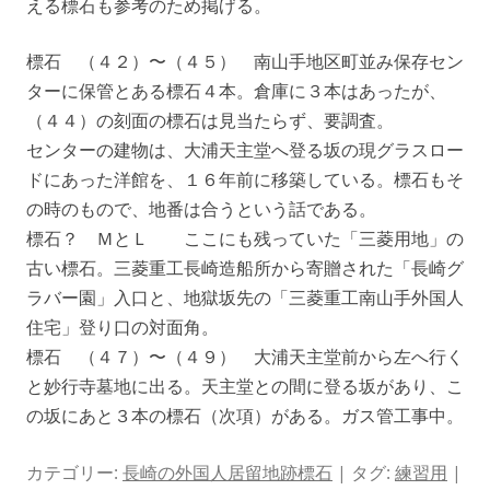
える標石も参考のため掲げる。
標石 （４２）〜（４５） 南山手地区町並み保存セン
ターに保管とある標石４本。倉庫に３本はあったが、
（４４）の刻面の標石は見当たらず、要調査。
センターの建物は、大浦天主堂へ登る坂の現グラスロー
ドにあった洋館を、１６年前に移築している。標石もそ
の時のもので、地番は合うという話である。
標石？ ＭとＬ ここにも残っていた「三菱用地」の
古い標石。三菱重工長崎造船所から寄贈された「長崎グ
ラバー園」入口と、地獄坂先の「三菱重工南山手外国人
住宅」登り口の対面角。
標石 （４７）〜（４９） 大浦天主堂前から左へ行く
と妙行寺墓地に出る。天主堂との間に登る坂があり、こ
の坂にあと３本の標石（次項）がある。ガス管工事中。
カテゴリー:
長崎の外国人居留地跡標石
| タグ:
練習用
|