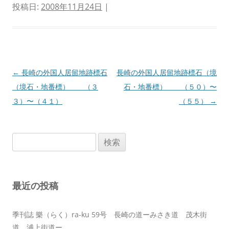
投稿日:
2008年11月24日
|
投
←
長崎の外国人居留地跡標石
長崎の外国人居留地跡標石（境
稿
（境石・地番標） （３
石・地番標） （５０）〜
ナ
３）〜（４１）
（５５）
→
ビ
ゲ
検
ー
索:
シ
ョ
最近の投稿
ン
季刊誌 樂（らく）ra-ku 59号 長崎の道ーみさき道 茂木街
道 浦上街道ー