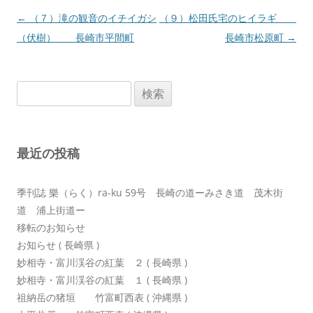
投
←
（７）滝の観音のイチイガシ
（９）松田氏宅のヒイラギ
稿
（伏樹） 長崎市平間町
長崎市松原町
→
ナ
ビ
検
ゲ
索:
ー
シ
最近の投稿
ョ
ン
季刊誌 樂（らく）ra-ku 59号 長崎の道ーみさき道 茂木街
道 浦上街道ー
移転のお知らせ
お知らせ ( 長崎県 )
妙相寺・富川渓谷の紅葉 ２ ( 長崎県 )
妙相寺・富川渓谷の紅葉 １ ( 長崎県 )
祖納岳の猪垣 竹富町西表 ( 沖縄県 )