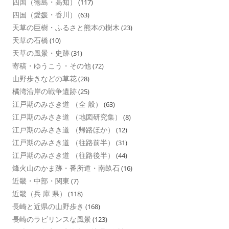
四国（徳島・高知）
(117)
四国（愛媛・香川）
(63)
天草の巨樹・ふるさと熊本の樹木
(23)
天草の石橋
(10)
天草の風景・史跡
(31)
寄稿・ゆうこう・その他
(72)
山野歩きなどの草花
(28)
橘湾沿岸の戦争遺跡
(25)
江戸期のみさき道 （全 般）
(63)
江戸期のみさき道 （地図研究集）
(8)
江戸期のみさき道 （帰路ほか）
(12)
江戸期のみさき道 （往路前半）
(31)
江戸期のみさき道 （往路後半）
(44)
烽火山のかま跡・番所道・南畝石
(16)
近畿・中部・関東
(7)
近畿（兵 庫 県）
(118)
長崎と近県の山野歩き
(168)
長崎のラビリンスな風景
(123)