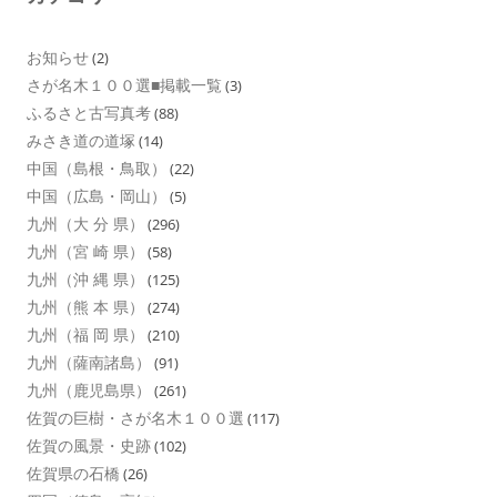
お知らせ
(2)
さが名木１００選■掲載一覧
(3)
ふるさと古写真考
(88)
みさき道の道塚
(14)
中国（島根・鳥取）
(22)
中国（広島・岡山）
(5)
九州（大 分 県）
(296)
九州（宮 崎 県）
(58)
九州（沖 縄 県）
(125)
九州（熊 本 県）
(274)
九州（福 岡 県）
(210)
九州（薩南諸島）
(91)
九州（鹿児島県）
(261)
佐賀の巨樹・さが名木１００選
(117)
佐賀の風景・史跡
(102)
佐賀県の石橋
(26)