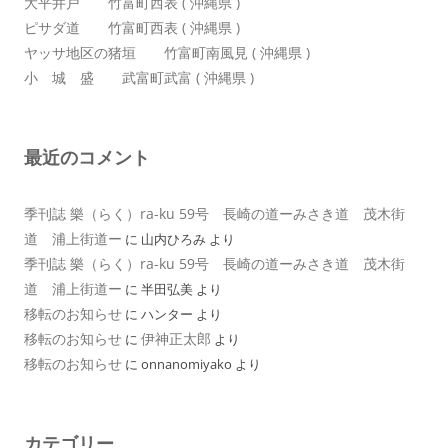
大平井戸 竹富町西表 ( 沖縄県 )
ピサダ道 竹富町西表 ( 沖縄県 )
ヤッサ地区の猪垣 竹富町南風見 ( 沖縄県 )
小 城 盛 武富町武富 ( 沖縄県 )
最近のコメント
季刊誌 樂（らく）ra-ku 59号 長崎の道ーみさき道 茂木街
道 浦上街道ー
に
山内ひろみ
より
季刊誌 樂（らく）ra-ku 59号 長崎の道ーみさき道 茂木街
道 浦上街道ー
に
半田弘美
より
移転のお知らせ
に
ハンター
より
移転のお知らせ
伊神正太郎
に
より
移転のお知らせ
に
onnanomiyako
より
カテゴリー