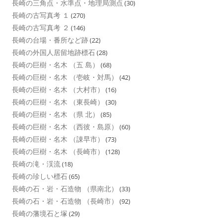
長崎の三角点・水準点・地理局測点
(30)
長崎の古写真考 １
(270)
長崎の古写真考 ２
(146)
長崎の台場・番所など跡
(22)
長崎の外国人居留地跡標石
(28)
長崎の巨樹・名木 （五 島）
(68)
長崎の巨樹・名木 （壱岐・対馬）
(42)
長崎の巨樹・名木 （大村市）
(16)
長崎の巨樹・名木 （東長崎）
(30)
長崎の巨樹・名木 （県 北）
(85)
長崎の巨樹・名木 （西彼・島原）
(60)
長崎の巨樹・名木 （諌早市）
(73)
長崎の巨樹・名木 （長崎市）
(128)
長崎の滝・渓流
(18)
長崎の珍しい標石
(65)
長崎の石・岩・石造物 （県南北）
(33)
長崎の石・岩・石造物 （長崎市）
(92)
長崎の藩境石と塚
(29)