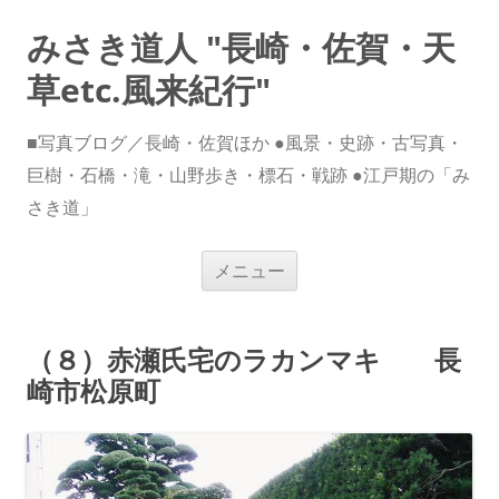
みさき道人 "長崎・佐賀・天
草etc.風来紀行"
■写真ブログ／長崎・佐賀ほか ●風景・史跡・古写真・
巨樹・石橋・滝・山野歩き・標石・戦跡 ●江戸期の「み
さき道」
コ
メニュー
ン
テ
ン
ツ
へ
（８）赤瀬氏宅のラカンマキ 長
ス
キ
崎市松原町
ッ
プ