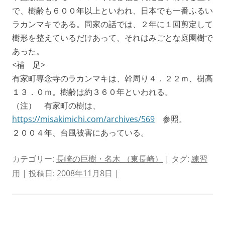
で、樹齢も６００年以上といわれ、日本でも一番ふるい
ラカンマキである。同家の話では、２年に１回剪定して
樹形を整えているだけあって、それはみごとな庭園樹で
あった。
<補 足>
有家町専念寺のラカンマキは、幹周り４．２２ｍ、樹高
１３．０ｍ。樹齢は約３６０年といわれる。
（注） 有家町の樹は、
https://misakimichi.com/archives/569
参照。
２００４年、台風被害にあっている。
カテゴリー:
長崎の巨樹・名木 （東長崎）
| タグ:
練習
用
| 投稿日:
2008年11月8日
|