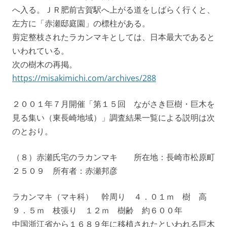
へ入る。ＪＲ肥前古賀駅へ上がる道をしばらく行くと、
左方に「赤瀬邸庭園」の標柱がある。
剪定整枝されたラカンマキとしては、日本最大であると
いわれている。
次の樹木の再掲。
https://misakimichi.com/archives/288
２００１年７月開催「第１５回 ながさき巨樹・巨木を
見る集い（東長崎地域）」調査結果一覧による説明は次
のとおり。
（８）赤瀬氏宅のラカンマキ 所在地：長崎市松原町
２５０９ 所有者：赤瀬邦彦
ラカンマキ（マキ科） 幹周り ４．０１ｍ 樹 高
９．５ｍ 枝張り １２ｍ 樹齢 約６００年
中国浙江省から１６８９年に移植されたといわれる巨木