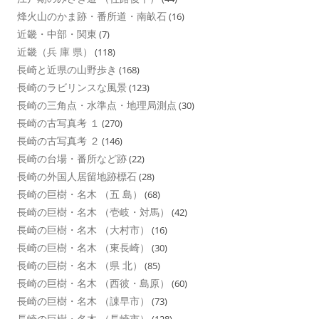
烽火山のかま跡・番所道・南畝石
(16)
近畿・中部・関東
(7)
近畿（兵 庫 県）
(118)
長崎と近県の山野歩き
(168)
長崎のラビリンスな風景
(123)
長崎の三角点・水準点・地理局測点
(30)
長崎の古写真考 １
(270)
長崎の古写真考 ２
(146)
長崎の台場・番所など跡
(22)
長崎の外国人居留地跡標石
(28)
長崎の巨樹・名木 （五 島）
(68)
長崎の巨樹・名木 （壱岐・対馬）
(42)
長崎の巨樹・名木 （大村市）
(16)
長崎の巨樹・名木 （東長崎）
(30)
長崎の巨樹・名木 （県 北）
(85)
長崎の巨樹・名木 （西彼・島原）
(60)
長崎の巨樹・名木 （諌早市）
(73)
長崎の巨樹・名木 （長崎市）
(128)