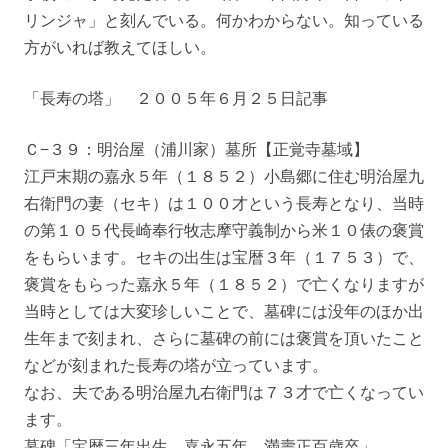
リンジャ」と刻んでいる。何かわからない。知っている
方がいれば教えてほしい。
「長寿の塔」 ２００５年６月２５日記事
Ｃ−３９：明治屋（浦川家）墓所【正覚寺墓域】
江戸末期の嘉永５年（１８５２）小島郷に住む明治屋九
右衛門の妻（セキ）は１００才という長寿となり、当時
の第１０５代長崎奉行牧志摩守義制から米１０俵の褒賞
をもらいます。セキの出生は宝暦３年（１７５３）で、
褒賞をもらった嘉永５年（１８５２）で亡くなりますが
当時としては大変珍しいことで、墓碑には没年のほか出
生年まで刻まれ、さらに墓碑の前には褒賞を頂いたこと
などが刻まれた長寿の塔が立っています。
なお、夫である明治屋九右衛門は７３才で亡くなってい
ます。
墓碑「宝暦三年出生 嘉永五年 満壽正百歳卒」