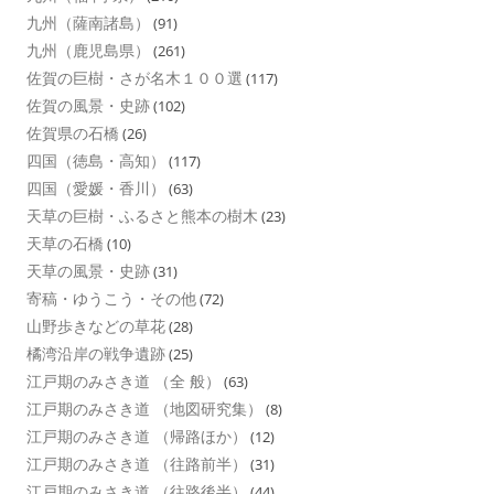
九州（薩南諸島）
(91)
九州（鹿児島県）
(261)
佐賀の巨樹・さが名木１００選
(117)
佐賀の風景・史跡
(102)
佐賀県の石橋
(26)
四国（徳島・高知）
(117)
四国（愛媛・香川）
(63)
天草の巨樹・ふるさと熊本の樹木
(23)
天草の石橋
(10)
天草の風景・史跡
(31)
寄稿・ゆうこう・その他
(72)
山野歩きなどの草花
(28)
橘湾沿岸の戦争遺跡
(25)
江戸期のみさき道 （全 般）
(63)
江戸期のみさき道 （地図研究集）
(8)
江戸期のみさき道 （帰路ほか）
(12)
江戸期のみさき道 （往路前半）
(31)
江戸期のみさき道 （往路後半）
(44)