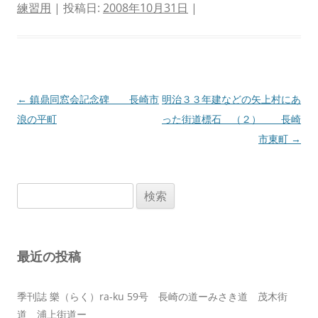
練習用
| 投稿日:
2008年10月31日
|
投
←
鎮鼎同窓会記念碑 長崎市
明治３３年建などの矢上村にあ
稿
浪の平町
った街道標石 （２） 長崎
ナ
市東町
→
ビ
ゲ
検
ー
索:
シ
ョ
最近の投稿
ン
季刊誌 樂（らく）ra-ku 59号 長崎の道ーみさき道 茂木街
道 浦上街道ー