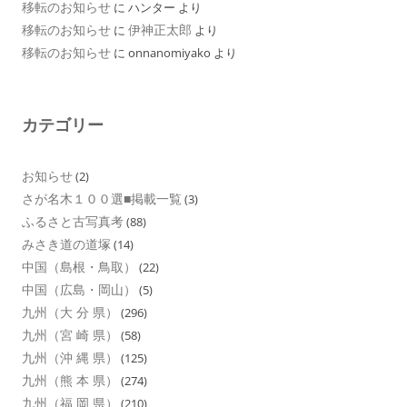
移転のお知らせ
に
ハンター
より
移転のお知らせ
伊神正太郎
に
より
移転のお知らせ
に
onnanomiyako
より
カテゴリー
お知らせ
(2)
さが名木１００選■掲載一覧
(3)
ふるさと古写真考
(88)
みさき道の道塚
(14)
中国（島根・鳥取）
(22)
中国（広島・岡山）
(5)
九州（大 分 県）
(296)
九州（宮 崎 県）
(58)
九州（沖 縄 県）
(125)
九州（熊 本 県）
(274)
九州（福 岡 県）
(210)