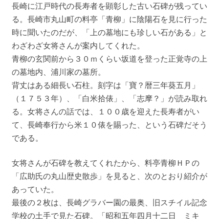
長崎に江戸時代の長寿者を顕彰した古い石碑が残ってい
る。長崎市丸山町の料亭「青柳」に陰陽石を見に行った
時に聞いたのだが、「上の墓地にも珍しい石がある」と
わざわざ女将さんが案内してくれた。
青柳の玄関前から３０ｍくらい坂道を登った正覚寺の上
の墓地内、浦川家の墓所。
背丈はある細長い石柱。刻字は「寶？暦三年葵五月」
（１７５３年）、「白米拾俵」、「志摩？」が読み取れ
る。女将さんの話では、１００歳を迎えた長寿者がい
て、長崎奉行から米１０俵を賜った、という石碑だそう
である。
女将さんが石碑を教えてくれたから、料亭青柳ＨＰの
「広助氏の丸山歴史散歩」を見ると、次のとおり紹介が
あっていた。
最後の２枚は、長崎グラバー園の最奥、旧スチイル記念
学校の土手で見た石碑。「昭和五年四月十二日 ミキ