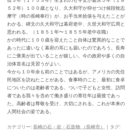
５２年）１００歳となり、久大和守が仰せつけ候段牧志
摩守（時の長崎奉行）が、お手当米拾俵を与えたことが
わかる。碑文の久大和守は幕府老中、久世大和守広周と
思われる。（１８５１年〜１８５５年老中在職）
かの時代に１００歳を迎えたこと自体は驚異的なことで
あったに違いなく幕府の耳にも届いたのであろう。長寿
にご褒美が出ていることが嬉しい。今の政府や多くの自
治体首名は見習うがよい。
今から１０年余も前のことではあるが、アメリカの先住
民地区を訪ねたことがある。食事時のこと、最初に食卓
についたのは老齢者である。ついで子どもと女性、訪問
者である我々を含めて働き盛りの青壮年は最後であっ
た。高齢者は尊敬を受け、大切にされる。これが本来の
人間社会の姿である。
カテゴリー:
長崎の石・岩・石造物 （長崎市）
| タグ: