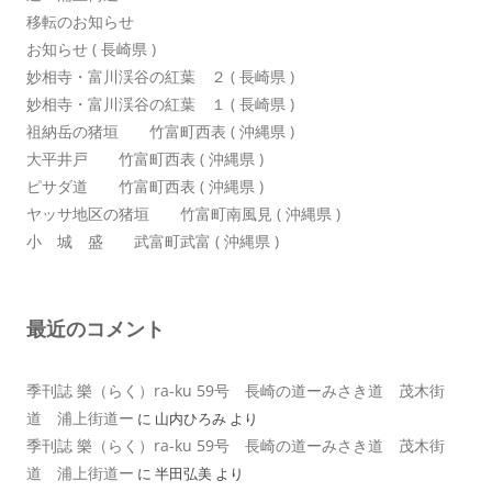
移転のお知らせ
お知らせ ( 長崎県 )
妙相寺・富川渓谷の紅葉 ２ ( 長崎県 )
妙相寺・富川渓谷の紅葉 １ ( 長崎県 )
祖納岳の猪垣 竹富町西表 ( 沖縄県 )
大平井戸 竹富町西表 ( 沖縄県 )
ピサダ道 竹富町西表 ( 沖縄県 )
ヤッサ地区の猪垣 竹富町南風見 ( 沖縄県 )
小 城 盛 武富町武富 ( 沖縄県 )
最近のコメント
季刊誌 樂（らく）ra-ku 59号 長崎の道ーみさき道 茂木街
道 浦上街道ー
に
山内ひろみ
より
季刊誌 樂（らく）ra-ku 59号 長崎の道ーみさき道 茂木街
道 浦上街道ー
に
半田弘美
より