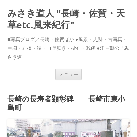
みさき道人 "長崎・佐賀・天
草etc.風来紀行"
■写真ブログ／長崎・佐賀ほか ●風景・史跡・古写真・
巨樹・石橋・滝・山野歩き・標石・戦跡 ●江戸期の「み
さき道」
コ
メニュー
ン
テ
ン
ツ
へ
長崎の長寿者顕彰碑 長崎市東小
ス
キ
島町
ッ
プ