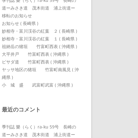
季刊誌 樂（らく）ra-ku 59号 長崎の
道ーみさき道 茂木街道 浦上街道ー
移転のお知らせ
お知らせ ( 長崎県 )
妙相寺・富川渓谷の紅葉 ２ ( 長崎県 )
妙相寺・富川渓谷の紅葉 １ ( 長崎県 )
祖納岳の猪垣 竹富町西表 ( 沖縄県 )
大平井戸 竹富町西表 ( 沖縄県 )
ピサダ道 竹富町西表 ( 沖縄県 )
ヤッサ地区の猪垣 竹富町南風見 ( 沖
縄県 )
小 城 盛 武富町武富 ( 沖縄県 )
最近のコメント
季刊誌 樂（らく）ra-ku 59号 長崎の
道ーみさき道 茂木街道 浦上街道ー