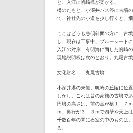
と、入江に帆崎橋が架かる。
橋のたもと、小深井バス停に古墳の
て、神社先の小道を少し行くと、畑
ここはどうも急傾斜面の方に、古墳
し、現在は工事中。ブルーシートに
入江の対岸、有明海に面した帆崎の
現地説明板は次のとおり。丸尾古墳
文化財名 丸尾古墳
小深井港の東側、帆崎の丘陵に位置
しかし、これは昔の豪族の古墳であ
円墳の高さは、前の室が横１．７ｍ
ｍ、奥行が３．３ｍで四壁や天上は
千数百年の間に石室の中のものは、
る。