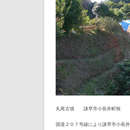
丸尾古墳 諌早市小長井町牧
国道２０７号線により諌早市小長井