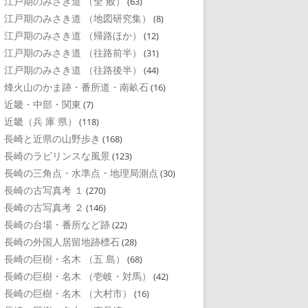
江戸期のみさき道 （全 般）
(63)
江戸期のみさき道 （地図研究集）
(8)
江戸期のみさき道 （帰路ほか）
(12)
江戸期のみさき道 （往路前半）
(31)
江戸期のみさき道 （往路後半）
(44)
烽火山のかま跡・番所道・南畝石
(16)
近畿・中部・関東
(7)
近畿（兵 庫 県）
(118)
長崎と近県の山野歩き
(168)
長崎のラビリンスな風景
(123)
長崎の三角点・水準点・地理局測点
(30)
長崎の古写真考 １
(270)
長崎の古写真考 ２
(146)
長崎の台場・番所など跡
(22)
長崎の外国人居留地跡標石
(28)
長崎の巨樹・名木 （五 島）
(68)
長崎の巨樹・名木 （壱岐・対馬）
(42)
長崎の巨樹・名木 （大村市）
(16)