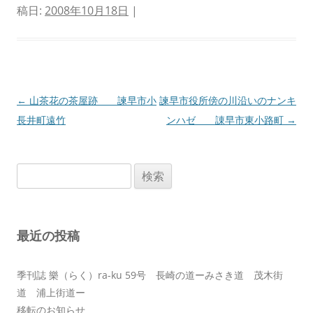
稿日:
2008年10月18日
|
投
←
山茶花の茶屋跡 諫早市小
諫早市役所傍の川沿いのナンキ
稿
長井町遠竹
ンハゼ 諌早市東小路町
→
ナ
ビ
検
ゲ
索:
ー
シ
最近の投稿
ョ
ン
季刊誌 樂（らく）ra-ku 59号 長崎の道ーみさき道 茂木街
道 浦上街道ー
移転のお知らせ