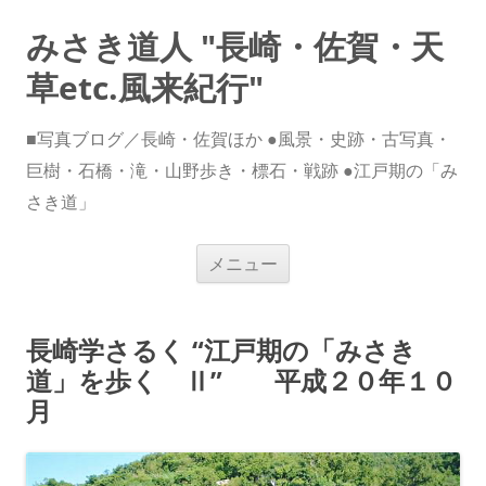
みさき道人 "長崎・佐賀・天
草etc.風来紀行"
■写真ブログ／長崎・佐賀ほか ●風景・史跡・古写真・
巨樹・石橋・滝・山野歩き・標石・戦跡 ●江戸期の「み
さき道」
コ
メニュー
ン
テ
ン
ツ
へ
長崎学さるく “江戸期の「みさき
ス
キ
道」を歩く Ⅱ” 平成２０年１０
ッ
プ
月