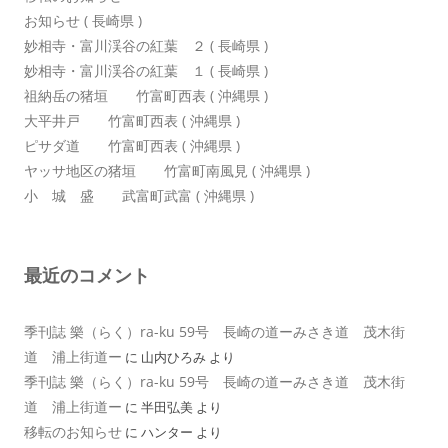
お知らせ ( 長崎県 )
妙相寺・富川渓谷の紅葉 ２ ( 長崎県 )
妙相寺・富川渓谷の紅葉 １ ( 長崎県 )
祖納岳の猪垣 竹富町西表 ( 沖縄県 )
大平井戸 竹富町西表 ( 沖縄県 )
ピサダ道 竹富町西表 ( 沖縄県 )
ヤッサ地区の猪垣 竹富町南風見 ( 沖縄県 )
小 城 盛 武富町武富 ( 沖縄県 )
最近のコメント
季刊誌 樂（らく）ra-ku 59号 長崎の道ーみさき道 茂木街
道 浦上街道ー
に
山内ひろみ
より
季刊誌 樂（らく）ra-ku 59号 長崎の道ーみさき道 茂木街
道 浦上街道ー
に
半田弘美
より
移転のお知らせ
に
ハンター
より