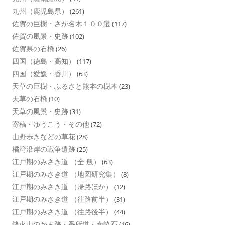
九州（鹿児島県）
(261)
佐賀の巨樹・さが名木１００選
(117)
佐賀の風景・史跡
(102)
佐賀県の石橋
(26)
四国（徳島・高知）
(117)
四国（愛媛・香川）
(63)
天草の巨樹・ふるさと熊本の樹木
(23)
天草の石橋
(10)
天草の風景・史跡
(31)
寄稿・ゆうこう・その他
(72)
山野歩きなどの草花
(28)
橘湾沿岸の戦争遺跡
(25)
江戸期のみさき道 （全 般）
(63)
江戸期のみさき道 （地図研究集）
(8)
江戸期のみさき道 （帰路ほか）
(12)
江戸期のみさき道 （往路前半）
(31)
江戸期のみさき道 （往路後半）
(44)
烽火山のかま跡・番所道・南畝石
(16)