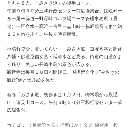
とも４８人。「みさき道」の後半コース。
午前９時３０分三和行政センター前広場集合。蚊焼峠ー
永一尾ー徳道ー野母崎ゴルフ場コース管理事務所（昼
食）ー延命水ー高浜ー古里ー堂山峠ー脇岬観音寺まで約
１５ｋｍを歩く。午後４時着解散。
秋晴れで少し暑いくらい。「みさき道」道塚６本と郷路
八幡・妙道尼信女墓・延命水など見る。街道の山道がよ
く残り、美しい長崎半島の景色が広がる。
観音寺は毎月１８日が開帳日。国指定文化財”みさきの
観音”像と天井絵を見た。
新春「みさき道」初歩きは１月２日。岬木場から殿隠
山・遠見山コース。午前９時３０分三和行政センター前
広場集合。
カテゴリー:
長崎学さるく行事ほか
| タグ:
練習用
| 投