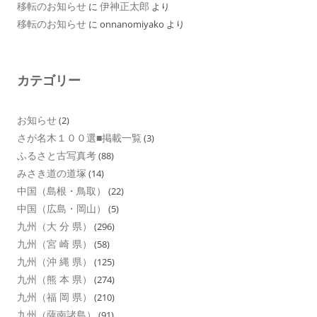
移転のお知らせ
伊神正太郎
に
より
移転のお知らせ
に
onnanomiyako
より
カテゴリー
お知らせ
(2)
さが名木１００選■掲載一覧
(3)
ふるさと古写真考
(88)
みさき道の道塚
(14)
中国（島根・鳥取）
(22)
中国（広島・岡山）
(5)
九州（大 分 県）
(296)
九州（宮 崎 県）
(58)
九州（沖 縄 県）
(125)
九州（熊 本 県）
(274)
九州（福 岡 県）
(210)
九州（薩南諸島）
(91)