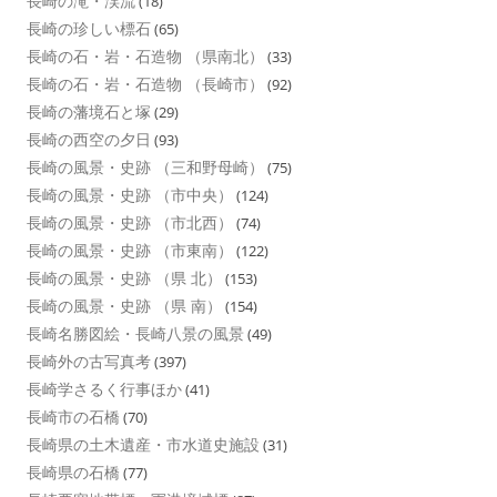
長崎の滝・渓流
(18)
長崎の珍しい標石
(65)
長崎の石・岩・石造物 （県南北）
(33)
長崎の石・岩・石造物 （長崎市）
(92)
長崎の藩境石と塚
(29)
長崎の西空の夕日
(93)
長崎の風景・史跡 （三和野母崎）
(75)
長崎の風景・史跡 （市中央）
(124)
長崎の風景・史跡 （市北西）
(74)
長崎の風景・史跡 （市東南）
(122)
長崎の風景・史跡 （県 北）
(153)
長崎の風景・史跡 （県 南）
(154)
長崎名勝図絵・長崎八景の風景
(49)
長崎外の古写真考
(397)
長崎学さるく行事ほか
(41)
長崎市の石橋
(70)
長崎県の土木遺産・市水道史施設
(31)
長崎県の石橋
(77)