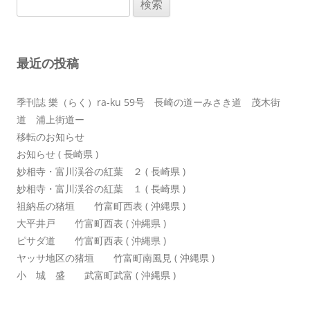
ー
索:
シ
ョ
最近の投稿
ン
季刊誌 樂（らく）ra-ku 59号 長崎の道ーみさき道 茂木街
道 浦上街道ー
移転のお知らせ
お知らせ ( 長崎県 )
妙相寺・富川渓谷の紅葉 ２ ( 長崎県 )
妙相寺・富川渓谷の紅葉 １ ( 長崎県 )
祖納岳の猪垣 竹富町西表 ( 沖縄県 )
大平井戸 竹富町西表 ( 沖縄県 )
ピサダ道 竹富町西表 ( 沖縄県 )
ヤッサ地区の猪垣 竹富町南風見 ( 沖縄県 )
小 城 盛 武富町武富 ( 沖縄県 )