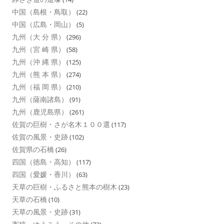
中国（島根・鳥取）
(22)
中国（広島・岡山）
(5)
九州（大 分 県）
(296)
九州（宮 崎 県）
(58)
九州（沖 縄 県）
(125)
九州（熊 本 県）
(274)
九州（福 岡 県）
(210)
九州（薩南諸島）
(91)
九州（鹿児島県）
(261)
佐賀の巨樹・さが名木１００選
(117)
佐賀の風景・史跡
(102)
佐賀県の石橋
(26)
四国（徳島・高知）
(117)
四国（愛媛・香川）
(63)
天草の巨樹・ふるさと熊本の樹木
(23)
天草の石橋
(10)
天草の風景・史跡
(31)