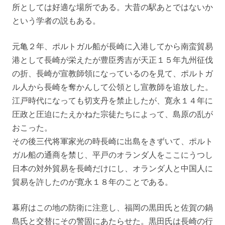
所としては好適な場所である。大昔の駅あとではないか
という学者の説もある。
元亀２年、ポルトガル船が長崎に入港してから南蛮貿易
港として長崎が栄えたが豊臣秀吉が天正１５年九州征伐
の折、長崎が宣教師領になっているのを見て、ポルトガ
ル人から長崎を奪かんして公領とし宣教師を追放した。
江戸時代になっても切支丹を禁止したが、寛永１４年に
圧政と圧迫にたえかねた宗徒たちによって、島原の乱が
おこった。
その後三代将軍家光の時長崎に出島をきずいて、ポルト
ガル船の通商を禁じ、平戸のオランダ人をここにうつし
日本の対外貿易を長崎だけにし、オランダ人と中国人に
貿易を許したのが寛永１８年のことである。
幕府はこの地の防衛に注意し、福岡の黒田氏と佐賀の鍋
島氏と交替にその警固にあたらせた。黒田氏は長崎の行