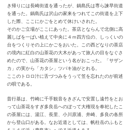
き帰りには長崎街道を通ったが、鍋島氏は専ら諫早街道
を通った。鍋島氏は沢山の家来をつれてこの街道を上下
した際、ここにかごをとめて休けいされた。
そのかご立場がここにあった。茶店とならんで北側に高
麗しばを一ぱい植えて中央に４ｍ四方位の、しっくいの
台をつくりその上にかごをおいた。この西どなりの茶店
の境内に紅白の山茶花の大木があって旅人の目をなぐさ
めたので、山茶花の茶屋という名がおこった。「サザン
カ」の実から「カタシ」ツバキ油がとれる。
ここのトロロ汁に舌づつみをうって笠を忘れたのが前述
の唄である。
昔行基は、竹崎に千手観音をきざんで安置し遠竹をとお
って山茶花をすぎ多良岳へのぼって大権現を奉祀したこ
の茶屋には、湯江、長里、小川原浦、井崎、多良の各所
から登山口がある。なお近道としては、帆柱岳のふもと