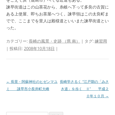
をこえて浜（鹿島市）へでる近道もある。
諫早街道はこの山茶花から、糸岐へ下って多良の古賀に
ある上使屋、即ちお茶屋へつく。諫早領はこの太良町ま
でで、ここまでを里人は殿様道といいまた諫早街道とい
った。
カテゴリー:
長崎の風景・史跡 （県 南）
| タグ:
練習用
| 投稿日:
2008年10月18日
|
投
←
長里・阿蘇神社のヒゼンマユ
長崎学さるく “江戸期の「みさ
稿
ミ 諌早市小長井町大峰
き道」を歩く Ⅱ” 平成２
ナ
０年１０月
→
ビ
ゲ
検