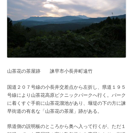
山茶花の茶屋跡 諫早市小長井町遠竹
国道２０７号線の小長井交差点から左折し、県道１９５
号線により山茶花高原ピクニックパークへ行く。パーク
に着くすぐ手前に山茶花溜池があり、堰堤の下の方に諫
早街道の有名な「山茶花の茶屋」跡がある。
県道側の説明板のところから奥へ入って行くが、ただ１