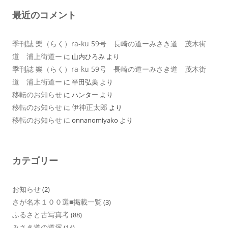
最近のコメント
季刊誌 樂（らく）ra-ku 59号 長崎の道ーみさき道 茂木街
道 浦上街道ー
に
山内ひろみ
より
季刊誌 樂（らく）ra-ku 59号 長崎の道ーみさき道 茂木街
道 浦上街道ー
に
半田弘美
より
移転のお知らせ
に
ハンター
より
移転のお知らせ
伊神正太郎
に
より
移転のお知らせ
に
onnanomiyako
より
カテゴリー
お知らせ
(2)
さが名木１００選■掲載一覧
(3)
ふるさと古写真考
(88)
みさき道の道塚
(14)