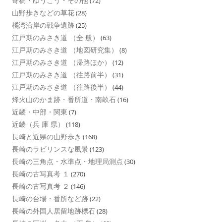
寄稿・ゆうこう・その他
(72)
山野歩きなどの草花
(28)
橘湾沿岸の戦争遺跡
(25)
江戸期のみさき道 （全 般）
(63)
江戸期のみさき道 （地図研究集）
(8)
江戸期のみさき道 （帰路ほか）
(12)
江戸期のみさき道 （往路前半）
(31)
江戸期のみさき道 （往路後半）
(44)
烽火山のかま跡・番所道・南畝石
(16)
近畿・中部・関東
(7)
近畿（兵 庫 県）
(118)
長崎と近県の山野歩き
(168)
長崎のラビリンスな風景
(123)
長崎の三角点・水準点・地理局測点
(30)
長崎の古写真考 １
(270)
長崎の古写真考 ２
(146)
長崎の台場・番所など跡
(22)
長崎の外国人居留地跡標石
(28)