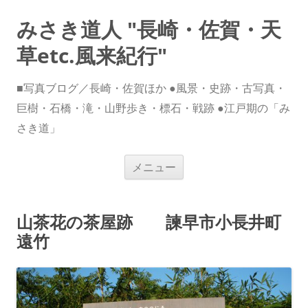
みさき道人 "長崎・佐賀・天
草etc.風来紀行"
■写真ブログ／長崎・佐賀ほか ●風景・史跡・古写真・
巨樹・石橋・滝・山野歩き・標石・戦跡 ●江戸期の「み
さき道」
コ
メニュー
ン
テ
ン
ツ
へ
山茶花の茶屋跡 諫早市小長井町
ス
キ
遠竹
ッ
プ