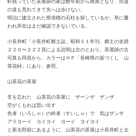
軒残っていた茶屋跡の家は数年前から廃屋となり、街道
の道も荒れてきて先へは歩けない。
明治に建立された県境標の石柱を探しているが、草に覆
われ所在はまだ確認できないでいる。
小長井町「小長井町郷土誌」昭和５１年刊、郷土の史跡
２２０〜２２２頁による説明は次のとおり。茶屋跡の古
写真も同頁から。カラーはＨＰ「長崎県の坂づくし 山
茶花峠」にあり、参照。
山茶花の茶屋
笠を忘れた 山茶花の茶屋に ザーンザ ザンザ
空がくもれば思い出す
色者（いろしゃ）の粋者（すいしゃ）で 気はザンザ
アラヨーイ ヨイヨイ ヨーイ ヨイヨイ
と新太郎節にあるように、山茶花の茶屋は小長井町と太