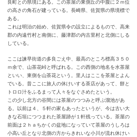
良町との県境にある。この茶屋の東側丘の中腹に２ｍ位
の高さの角石が建っている。長崎県、佐賀県の県境標で
ある。
これは明治の始め、佐賀県令の設立によるもので、高来
郡の内遠竹村と南側に、藤津郡の内古里村と北側にしる
している。
ここは諫早街道の多良ごえ中、最高のところ標高３５０
ｍ余で、山茶花峠と呼ばれる。この西側の地名を水茶屋
といい、東側を山茶花という。里人はここを茶屋とよん
でいる。昔ここに旅人の休けいする茶店があって、餅と
トロロ汁をふるまって人々をなぐさめたという。
この少し北方の谷間には茶屋のつつみと呼ぶ溜池があ
る。以前は４、５軒の家もあったというが、今は古い大
きな石垣につつまれた茶屋跡が１軒残っている。茶屋の
前面は２ｈａちかくの盆地になっていて茶屋のうしろは
小高い丘となり北側の方からきれいな小川が流れ休けい