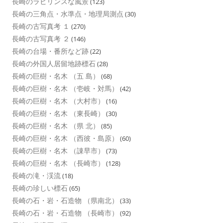
長崎のラビリンスな風景
(123)
長崎の三角点・水準点・地理局測点
(30)
長崎の古写真考 １
(270)
長崎の古写真考 ２
(146)
長崎の台場・番所など跡
(22)
長崎の外国人居留地跡標石
(28)
長崎の巨樹・名木 （五 島）
(68)
長崎の巨樹・名木 （壱岐・対馬）
(42)
長崎の巨樹・名木 （大村市）
(16)
長崎の巨樹・名木 （東長崎）
(30)
長崎の巨樹・名木 （県 北）
(85)
長崎の巨樹・名木 （西彼・島原）
(60)
長崎の巨樹・名木 （諌早市）
(73)
長崎の巨樹・名木 （長崎市）
(128)
長崎の滝・渓流
(18)
長崎の珍しい標石
(65)
長崎の石・岩・石造物 （県南北）
(33)
長崎の石・岩・石造物 （長崎市）
(92)