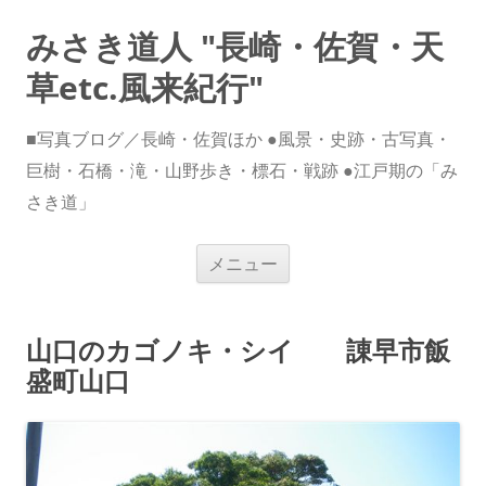
みさき道人 "長崎・佐賀・天
草etc.風来紀行"
■写真ブログ／長崎・佐賀ほか ●風景・史跡・古写真・
巨樹・石橋・滝・山野歩き・標石・戦跡 ●江戸期の「み
さき道」
コ
メニュー
ン
テ
ン
ツ
へ
山口のカゴノキ・シイ 諌早市飯
ス
キ
盛町山口
ッ
プ