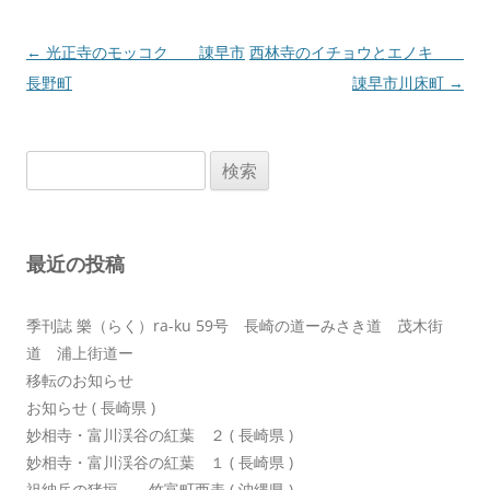
投
←
光正寺のモッコク 諌早市
西林寺のイチョウとエノキ
稿
長野町
諌早市川床町
→
ナ
ビ
検
ゲ
索:
ー
シ
最近の投稿
ョ
ン
季刊誌 樂（らく）ra-ku 59号 長崎の道ーみさき道 茂木街
道 浦上街道ー
移転のお知らせ
お知らせ ( 長崎県 )
妙相寺・富川渓谷の紅葉 ２ ( 長崎県 )
妙相寺・富川渓谷の紅葉 １ ( 長崎県 )
祖納岳の猪垣 竹富町西表 ( 沖縄県 )