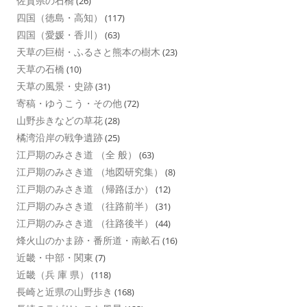
佐賀県の石橋
(26)
四国（徳島・高知）
(117)
四国（愛媛・香川）
(63)
天草の巨樹・ふるさと熊本の樹木
(23)
天草の石橋
(10)
天草の風景・史跡
(31)
寄稿・ゆうこう・その他
(72)
山野歩きなどの草花
(28)
橘湾沿岸の戦争遺跡
(25)
江戸期のみさき道 （全 般）
(63)
江戸期のみさき道 （地図研究集）
(8)
江戸期のみさき道 （帰路ほか）
(12)
江戸期のみさき道 （往路前半）
(31)
江戸期のみさき道 （往路後半）
(44)
烽火山のかま跡・番所道・南畝石
(16)
近畿・中部・関東
(7)
近畿（兵 庫 県）
(118)
長崎と近県の山野歩き
(168)