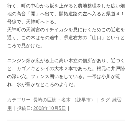
行く。町の中心から坂を上がると農地整理をした広い畑
地の高台「開」へ出て、開拓道路の左へ入ると県道４１
号線で、天神町へ下る。
天神町の天満宮のイチイガシを見に行くためこの近道を
通り、この木はその途中、県道右方の「山口」というと
ころで見かけた。
ニンジン畑が広がる上に高い木立の個所があり、近づく
と、カゴノキとシイの大木２本であった。根元に井戸跡
の深い穴。フェンス囲いをしている。一帯は小川が流
れ、水が豊かなところのようだ。
カテゴリー:
長崎の巨樹・名木 （諌早市）
| タグ:
練習
用
| 投稿日:
2008年10月5日
|