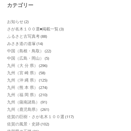
カテゴリー
お知らせ
(2)
さが名木１００選■掲載一覧
(3)
ふるさと古写真考
(88)
みさき道の道塚
(14)
中国（島根・鳥取）
(22)
中国（広島・岡山）
(5)
九州（大 分 県）
(296)
九州（宮 崎 県）
(58)
九州（沖 縄 県）
(125)
九州（熊 本 県）
(274)
九州（福 岡 県）
(210)
九州（薩南諸島）
(91)
九州（鹿児島県）
(261)
佐賀の巨樹・さが名木１００選
(117)
佐賀の風景・史跡
(102)