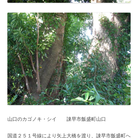
山口のカゴノキ・シイ 諌早市飯盛町山口
国道２５１号線により矢上大橋を渡り、諌早市飯盛町へ