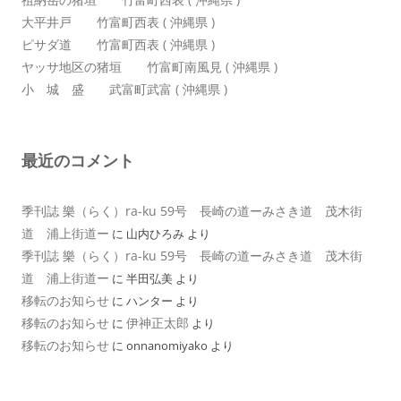
大平井戸 竹富町西表 ( 沖縄県 )
ピサダ道 竹富町西表 ( 沖縄県 )
ヤッサ地区の猪垣 竹富町南風見 ( 沖縄県 )
小 城 盛 武富町武富 ( 沖縄県 )
最近のコメント
季刊誌 樂（らく）ra-ku 59号 長崎の道ーみさき道 茂木街
道 浦上街道ー
に
山内ひろみ
より
季刊誌 樂（らく）ra-ku 59号 長崎の道ーみさき道 茂木街
道 浦上街道ー
に
半田弘美
より
移転のお知らせ
に
ハンター
より
移転のお知らせ
伊神正太郎
に
より
移転のお知らせ
に
onnanomiyako
より