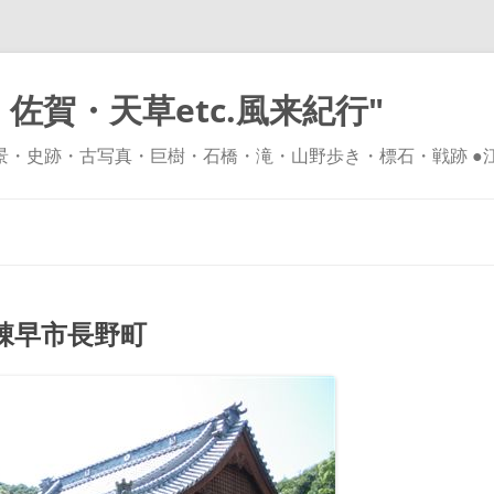
佐賀・天草etc.風来紀行"
風景・史跡・古写真・巨樹・石橋・滝・山野歩き・標石・戦跡 ●
コ
ン
テ
ン
ツ
へ
ス
キ
諌早市長野町
ッ
プ