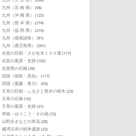
(296)
九州（宮 崎 県）
(58)
九州（沖 縄 県）
(125)
九州（熊 本 県）
(274)
九州（福 岡 県）
(210)
九州（薩南諸島）
(91)
九州（鹿児島県）
(261)
佐賀の巨樹・さが名木１００選
(117)
佐賀の風景・史跡
(102)
佐賀県の石橋
(26)
四国（徳島・高知）
(117)
四国（愛媛・香川）
(63)
天草の巨樹・ふるさと熊本の樹木
(23)
天草の石橋
(10)
天草の風景・史跡
(31)
寄稿・ゆうこう・その他
(72)
山野歩きなどの草花
(28)
橘湾沿岸の戦争遺跡
(25)