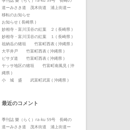
季刊誌 樂（らく）ra-ku 59号 長崎の
道ーみさき道 茂木街道 浦上街道ー
移転のお知らせ
お知らせ ( 長崎県 )
妙相寺・富川渓谷の紅葉 ２ ( 長崎県 )
妙相寺・富川渓谷の紅葉 １ ( 長崎県 )
祖納岳の猪垣 竹富町西表 ( 沖縄県 )
大平井戸 竹富町西表 ( 沖縄県 )
ピサダ道 竹富町西表 ( 沖縄県 )
ヤッサ地区の猪垣 竹富町南風見 ( 沖
縄県 )
小 城 盛 武富町武富 ( 沖縄県 )
最近のコメント
季刊誌 樂（らく）ra-ku 59号 長崎の
道ーみさき道 茂木街道 浦上街道ー