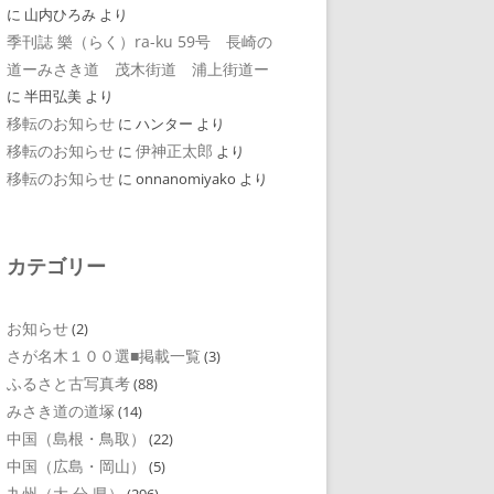
に
山内ひろみ
より
季刊誌 樂（らく）ra-ku 59号 長崎の
道ーみさき道 茂木街道 浦上街道ー
に
半田弘美
より
移転のお知らせ
に
ハンター
より
移転のお知らせ
伊神正太郎
に
より
移転のお知らせ
に
onnanomiyako
より
カテゴリー
お知らせ
(2)
さが名木１００選■掲載一覧
(3)
ふるさと古写真考
(88)
みさき道の道塚
(14)
中国（島根・鳥取）
(22)
中国（広島・岡山）
(5)
九州（大 分 県）