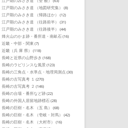
江戸期のみさき道 （全 般）
(63)
江戸期のみさき道 （地図研究集）
(8)
江戸期のみさき道 （帰路ほか）
(12)
江戸期のみさき道 （往路前半）
(31)
江戸期のみさき道 （往路後半）
(44)
烽火山のかま跡・番所道・南畝石
(16)
近畿・中部・関東
(7)
近畿（兵 庫 県）
(118)
長崎と近県の山野歩き
(168)
長崎のラビリンスな風景
(123)
長崎の三角点・水準点・地理局測点
(30)
長崎の古写真考 １
(270)
長崎の古写真考 ２
(146)
長崎の台場・番所など跡
(22)
長崎の外国人居留地跡標石
(28)
長崎の巨樹・名木 （五 島）
(68)
長崎の巨樹・名木 （壱岐・対馬）
(42)
長崎の巨樹・名木 （大村市）
(16)