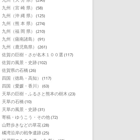
(296)
九州（宮 崎 県）
(58)
九州（沖 縄 県）
(125)
九州（熊 本 県）
(274)
九州（福 岡 県）
(210)
九州（薩南諸島）
(91)
九州（鹿児島県）
(261)
佐賀の巨樹・さが名木１００選
(117)
佐賀の風景・史跡
(102)
佐賀県の石橋
(26)
四国（徳島・高知）
(117)
四国（愛媛・香川）
(63)
天草の巨樹・ふるさと熊本の樹木
(23)
天草の石橋
(10)
天草の風景・史跡
(31)
寄稿・ゆうこう・その他
(72)
山野歩きなどの草花
(28)
橘湾沿岸の戦争遺跡
(25)