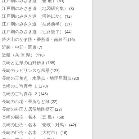
江戸期のみさき道 （全 般）
(63)
江戸期のみさき道 （地図研究集）
(8)
江戸期のみさき道 （帰路ほか）
(12)
江戸期のみさき道 （往路前半）
(31)
江戸期のみさき道 （往路後半）
(44)
烽火山のかま跡・番所道・南畝石
(16)
近畿・中部・関東
(7)
近畿（兵 庫 県）
(118)
長崎と近県の山野歩き
(168)
長崎のラビリンスな風景
(123)
長崎の三角点・水準点・地理局測点
(30)
長崎の古写真考 １
(270)
長崎の古写真考 ２
(146)
長崎の台場・番所など跡
(22)
長崎の外国人居留地跡標石
(28)
長崎の巨樹・名木 （五 島）
(68)
長崎の巨樹・名木 （壱岐・対馬）
(42)
長崎の巨樹・名木 （大村市）
(16)