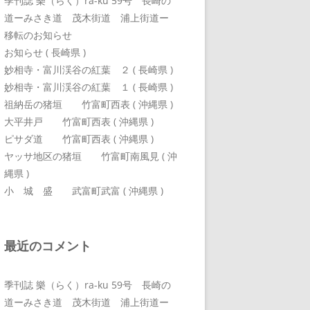
季刊誌 樂（らく）ra-ku 59号 長崎の
道ーみさき道 茂木街道 浦上街道ー
移転のお知らせ
お知らせ ( 長崎県 )
妙相寺・富川渓谷の紅葉 ２ ( 長崎県 )
妙相寺・富川渓谷の紅葉 １ ( 長崎県 )
祖納岳の猪垣 竹富町西表 ( 沖縄県 )
大平井戸 竹富町西表 ( 沖縄県 )
ピサダ道 竹富町西表 ( 沖縄県 )
ヤッサ地区の猪垣 竹富町南風見 ( 沖
縄県 )
小 城 盛 武富町武富 ( 沖縄県 )
最近のコメント
季刊誌 樂（らく）ra-ku 59号 長崎の
道ーみさき道 茂木街道 浦上街道ー