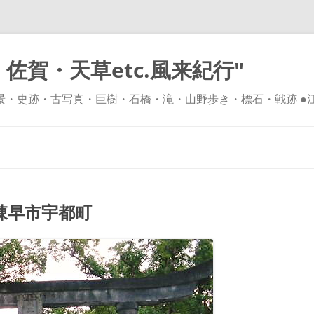
佐賀・天草etc.風来紀行"
風景・史跡・古写真・巨樹・石橋・滝・山野歩き・標石・戦跡 ●
コ
ン
テ
ン
ツ
へ
ス
キ
諌早市宇都町
ッ
プ