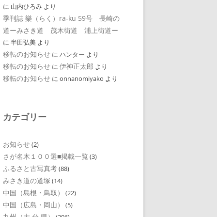
に
山内ひろみ
より
季刊誌 樂（らく）ra-ku 59号 長崎の
道ーみさき道 茂木街道 浦上街道ー
に
半田弘美
より
移転のお知らせ
に
ハンター
より
移転のお知らせ
伊神正太郎
に
より
移転のお知らせ
に
onnanomiyako
より
カテゴリー
お知らせ
(2)
さが名木１００選■掲載一覧
(3)
ふるさと古写真考
(88)
みさき道の道塚
(14)
中国（島根・鳥取）
(22)
中国（広島・岡山）
(5)
九州（大 分 県）