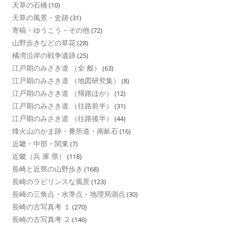
天草の石橋
(10)
天草の風景・史跡
(31)
寄稿・ゆうこう・その他
(72)
山野歩きなどの草花
(28)
橘湾沿岸の戦争遺跡
(25)
江戸期のみさき道 （全 般）
(63)
江戸期のみさき道 （地図研究集）
(8)
江戸期のみさき道 （帰路ほか）
(12)
江戸期のみさき道 （往路前半）
(31)
江戸期のみさき道 （往路後半）
(44)
烽火山のかま跡・番所道・南畝石
(16)
近畿・中部・関東
(7)
近畿（兵 庫 県）
(118)
長崎と近県の山野歩き
(168)
長崎のラビリンスな風景
(123)
長崎の三角点・水準点・地理局測点
(30)
長崎の古写真考 １
(270)
長崎の古写真考 ２
(146)