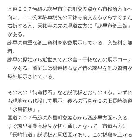
国道２０７号線の諌早市宇都町交差点から市役所方面へ
向い、上山公園駐車場先の天祐寺前交差点からすぐまた
右折すると、天祐寺の先の県道左方に「諌早市郷土館」
がある。
諫早の貴重な郷土資料を多数展示している。入館料は無
料。
諫早の原始から近世までと水害・干拓などの展示コーナ
ーがある。前庭には街道標石など昔の諫早を偲ぶ資料が
屋外展示されている。
その内の「街道標石」など説明板とおりの４点。いずれ
も現地から移設して展示。後ろの写真が２の旧長崎街道
「永昌宿跡」。
国道２０７号線の永昌町交差点から西諫早方面へ入る。
すぐ諫早商業高校先が切り通しとなって、市道右方に
「長崎街道」説明板と周辺図があり、この坂段を上がる