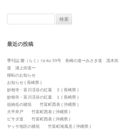
ナ
ビ
検
ゲ
索:
ー
シ
最近の投稿
ョ
ン
季刊誌 樂（らく）ra-ku 59号 長崎の道ーみさき道 茂木街
道 浦上街道ー
移転のお知らせ
お知らせ ( 長崎県 )
妙相寺・富川渓谷の紅葉 ２ ( 長崎県 )
妙相寺・富川渓谷の紅葉 １ ( 長崎県 )
祖納岳の猪垣 竹富町西表 ( 沖縄県 )
大平井戸 竹富町西表 ( 沖縄県 )
ピサダ道 竹富町西表 ( 沖縄県 )
ヤッサ地区の猪垣 竹富町南風見 ( 沖縄県 )