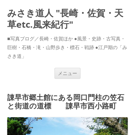
みさき道人 "長崎・佐賀・天
草etc.風来紀行"
■写真ブログ／長崎・佐賀ほか ●風景・史跡・古写真・
巨樹・石橋・滝・山野歩き・標石・戦跡 ●江戸期の「み
さき道」
コ
メニュー
ン
テ
ン
ツ
へ
諌早市郷土館にある岡口門柱の笠石
ス
キ
と街道の道標 諌早市西小路町
ッ
プ