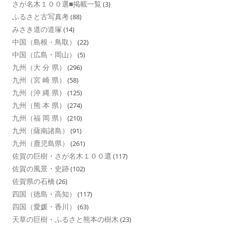
さが名木１００選■掲載一覧
(3)
ふるさと古写真考
(88)
みさき道の道塚
(14)
中国（島根・鳥取）
(22)
中国（広島・岡山）
(5)
九州（大 分 県）
(296)
九州（宮 崎 県）
(58)
九州（沖 縄 県）
(125)
九州（熊 本 県）
(274)
九州（福 岡 県）
(210)
九州（薩南諸島）
(91)
九州（鹿児島県）
(261)
佐賀の巨樹・さが名木１００選
(117)
佐賀の風景・史跡
(102)
佐賀県の石橋
(26)
四国（徳島・高知）
(117)
四国（愛媛・香川）
(63)
天草の巨樹・ふるさと熊本の樹木
(23)