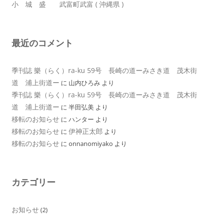
小 城 盛 武富町武富 ( 沖縄県 )
最近のコメント
季刊誌 樂（らく）ra-ku 59号 長崎の道ーみさき道 茂木街
道 浦上街道ー
に
山内ひろみ
より
季刊誌 樂（らく）ra-ku 59号 長崎の道ーみさき道 茂木街
道 浦上街道ー
に
半田弘美
より
移転のお知らせ
に
ハンター
より
移転のお知らせ
伊神正太郎
に
より
移転のお知らせ
に
onnanomiyako
より
カテゴリー
お知らせ
(2)