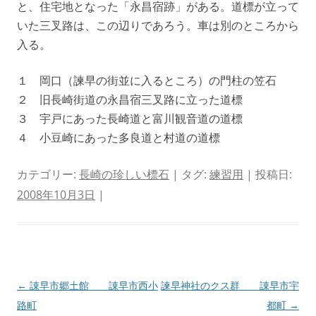
と、住宅地となった「永昌宿跡」がある。道標が立って
いた三叉路は、この辺りであろう。車は別のところから
入る。
１ 岡口（諫早の街並に入るところ）の門柱の笠石
２ 旧長崎街道の永昌宿三叉路に立った道標
３ 宇戸にあった長崎道と富川観音道の道標
４ 小豆崎にあった多良道と村道の道標
カテゴリー:
長崎の珍しい標石
| タグ:
練習用
| 投稿日:
2008年10月3日
|
投
←
諌早市郷土館 諌早市西小
諫早神社のクス群 諌早市宇
稿
路町
都町
→