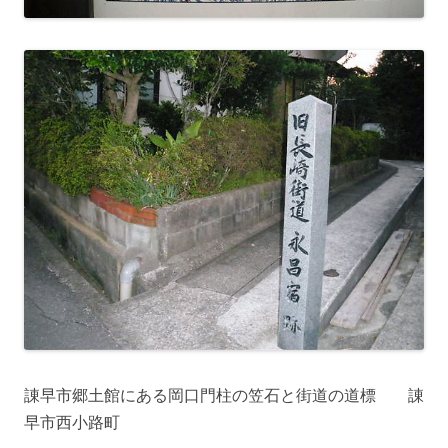
諌早市郷土館にある岡口門柱の笠石と街道の道標 諌
早市西小路町