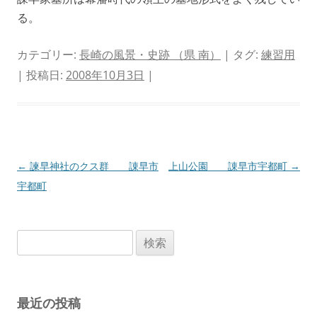
る。
カテゴリー:
長崎の風景・史跡 （県 南）
| タグ:
練習用
| 投稿日:
2008年10月3日
|
投
←
諫早神社のクス群 諌早市
上山公園 諌早市宇都町
→
稿
宇都町
ナ
ビ
検
ゲ
索:
ー
シ
最近の投稿
ョ