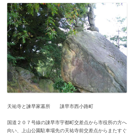
天祐寺と諫早家墓所 諌早市西小路町
国道２０７号線の諌早市宇都町交差点から市役所の方へ
向い、上山公園駐車場先の天祐寺前交差点からまたすぐ