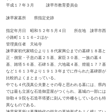
平成１７年３月 諌早市教育委員会
諫早家墓所 県指定史跡
指定年月日 昭和５２年５月４日 所在地 諌早市西
小路町１１１６−２ほか
管理責任者 天祐寺
諫早家初代家晴公より１８代家興公までの墓碑１８基と
正・側室・子息の墓２５基、家臣３０基、一族の墓４
基、雑塔５６基、石碑５基、六地蔵４基、燈籠１７７基
など１６１３年より１９１３年までに作られた墓碑群が
比較的よくまとまっている。
中でも４代茂真公夫妻とその母と思われる墓には、県内
では最も立派な石造御霊屋がつくられ、墓城の一部には
弥勒４９院を石造卒塔婆に刻んで外柵をしているのも特
異なものである。
諫早家墓所は幕藩時代の領主の墓地形式をよく残してい