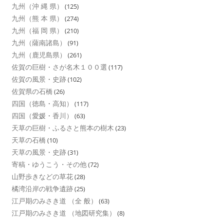
九州（沖 縄 県）
(125)
九州（熊 本 県）
(274)
九州（福 岡 県）
(210)
九州（薩南諸島）
(91)
九州（鹿児島県）
(261)
佐賀の巨樹・さが名木１００選
(117)
佐賀の風景・史跡
(102)
佐賀県の石橋
(26)
四国（徳島・高知）
(117)
四国（愛媛・香川）
(63)
天草の巨樹・ふるさと熊本の樹木
(23)
天草の石橋
(10)
天草の風景・史跡
(31)
寄稿・ゆうこう・その他
(72)
山野歩きなどの草花
(28)
橘湾沿岸の戦争遺跡
(25)
江戸期のみさき道 （全 般）
(63)
江戸期のみさき道 （地図研究集）
(8)