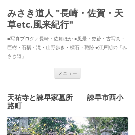
みさき道人 "長崎・佐賀・天
草etc.風来紀行"
■写真ブログ／長崎・佐賀ほか ●風景・史跡・古写真・
巨樹・石橋・滝・山野歩き・標石・戦跡 ●江戸期の「み
さき道」
コ
メニュー
ン
テ
ン
ツ
へ
天祐寺と諫早家墓所 諌早市西小
ス
キ
路町
ッ
プ