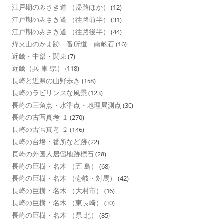
江戸期のみさき道 （帰路ほか）
(12)
江戸期のみさき道 （往路前半）
(31)
江戸期のみさき道 （往路後半）
(44)
烽火山のかま跡・番所道・南畝石
(16)
近畿・中部・関東
(7)
近畿（兵 庫 県）
(118)
長崎と近県の山野歩き
(168)
長崎のラビリンスな風景
(123)
長崎の三角点・水準点・地理局測点
(30)
長崎の古写真考 １
(270)
長崎の古写真考 ２
(146)
長崎の台場・番所など跡
(22)
長崎の外国人居留地跡標石
(28)
長崎の巨樹・名木 （五 島）
(68)
長崎の巨樹・名木 （壱岐・対馬）
(42)
長崎の巨樹・名木 （大村市）
(16)
長崎の巨樹・名木 （東長崎）
(30)
長崎の巨樹・名木 （県 北）
(85)