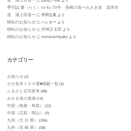
に
山内ひろみ
より
季刊誌 樂（らく）ra-ku 59号 長崎の道ーみさき道 茂木街
道 浦上街道ー
に
半田弘美
より
移転のお知らせ
に
ハンター
より
移転のお知らせ
伊神正太郎
に
より
移転のお知らせ
に
onnanomiyako
より
カテゴリー
お知らせ
(2)
さが名木１００選■掲載一覧
(3)
ふるさと古写真考
(88)
みさき道の道塚
(14)
中国（島根・鳥取）
(22)
中国（広島・岡山）
(5)
九州（大 分 県）
(296)
九州（宮 崎 県）
(58)