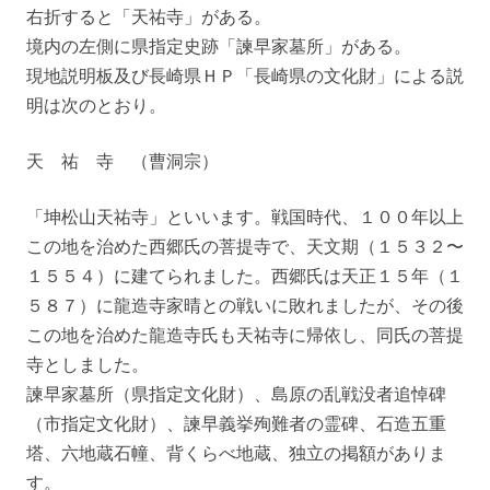
右折すると「天祐寺」がある。
境内の左側に県指定史跡「諫早家墓所」がある。
現地説明板及び長崎県ＨＰ「長崎県の文化財」による説
明は次のとおり。
天 祐 寺 （曹洞宗）
「坤松山天祐寺」といいます。戦国時代、１００年以上
この地を治めた西郷氏の菩提寺で、天文期（１５３２〜
１５５４）に建てられました。西郷氏は天正１５年（１
５８７）に龍造寺家晴との戦いに敗れましたが、その後
この地を治めた龍造寺氏も天祐寺に帰依し、同氏の菩提
寺としました。
諫早家墓所（県指定文化財）、島原の乱戦没者追悼碑
（市指定文化財）、諫早義挙殉難者の霊碑、石造五重
塔、六地蔵石幢、背くらべ地蔵、独立の掲額がありま
す。