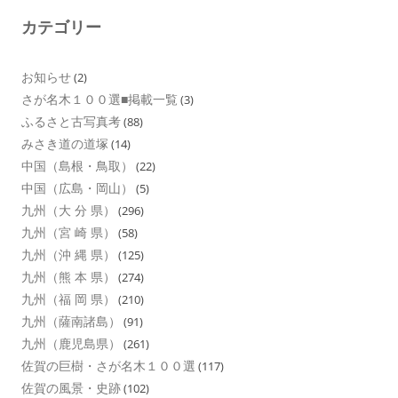
カテゴリー
お知らせ
(2)
さが名木１００選■掲載一覧
(3)
ふるさと古写真考
(88)
みさき道の道塚
(14)
中国（島根・鳥取）
(22)
中国（広島・岡山）
(5)
九州（大 分 県）
(296)
九州（宮 崎 県）
(58)
九州（沖 縄 県）
(125)
九州（熊 本 県）
(274)
九州（福 岡 県）
(210)
九州（薩南諸島）
(91)
九州（鹿児島県）
(261)
佐賀の巨樹・さが名木１００選
(117)
佐賀の風景・史跡
(102)