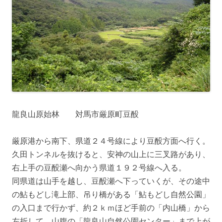
龍良山原始林 対馬市厳原町豆酘
厳原港から南下、県道２４号線により豆酘方面へ行く。
久田トンネルを抜けると、安神の山上に三叉路があり、
右上手の豆酘瀬へ向かう県道１９２号線へ入る。
同県道は山手を越し、豆酘瀬へ下っていくが、その途中
の鮎もどし滝上部、吊り橋がある「鮎もどし自然公園」
の入口まで行かず、約２ｋｍほど手前の「内山橋」から
左折して、山腹の「龍良山自然公園センター」まで上が