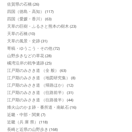
佐賀県の石橋
(26)
四国（徳島・高知）
(117)
四国（愛媛・香川）
(63)
天草の巨樹・ふるさと熊本の樹木
(23)
天草の石橋
(10)
天草の風景・史跡
(31)
寄稿・ゆうこう・その他
(72)
山野歩きなどの草花
(28)
橘湾沿岸の戦争遺跡
(25)
江戸期のみさき道 （全 般）
(63)
江戸期のみさき道 （地図研究集）
(8)
江戸期のみさき道 （帰路ほか）
(12)
江戸期のみさき道 （往路前半）
(31)
江戸期のみさき道 （往路後半）
(44)
烽火山のかま跡・番所道・南畝石
(16)
近畿・中部・関東
(7)
近畿（兵 庫 県）
(118)
長崎と近県の山野歩き
(168)