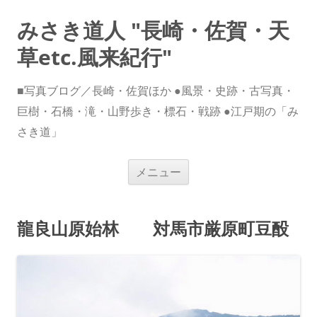
みさき道人 "長崎・佐賀・天
草etc.風来紀行"
■写真ブログ／長崎・佐賀ほか ●風景・史跡・古写真・
巨樹・石橋・滝・山野歩き・標石・戦跡 ●江戸期の「み
さき道」
コ
メニュー
ン
テ
ン
ツ
へ
龍良山原始林 対馬市厳原町豆酘
ス
キ
ッ
プ