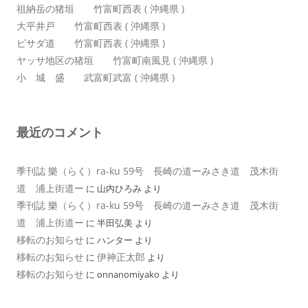
祖納岳の猪垣 竹富町西表 ( 沖縄県 )
大平井戸 竹富町西表 ( 沖縄県 )
ピサダ道 竹富町西表 ( 沖縄県 )
ヤッサ地区の猪垣 竹富町南風見 ( 沖縄県 )
小 城 盛 武富町武富 ( 沖縄県 )
最近のコメント
季刊誌 樂（らく）ra-ku 59号 長崎の道ーみさき道 茂木街
道 浦上街道ー
に
山内ひろみ
より
季刊誌 樂（らく）ra-ku 59号 長崎の道ーみさき道 茂木街
道 浦上街道ー
に
半田弘美
より
移転のお知らせ
に
ハンター
より
移転のお知らせ
伊神正太郎
に
より
移転のお知らせ
に
onnanomiyako
より