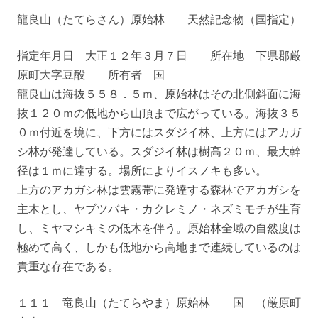
龍良山（たてらさん）原始林 天然記念物（国指定）
指定年月日 大正１２年３月７日 所在地 下県郡厳
原町大字豆酘 所有者 国
龍良山は海抜５５８．５ｍ、原始林はその北側斜面に海
抜１２０ｍの低地から山頂まで広がっている。海抜３５
０ｍ付近を境に、下方にはスダジイ林、上方にはアカガ
シ林が発達している。スダジイ林は樹高２０ｍ、最大幹
径は１ｍに達する。場所によりイスノキも多い。
上方のアカガシ林は雲霧帯に発達する森林でアカガシを
主木とし、ヤブツバキ・カクレミノ・ネズミモチが生育
し、ミヤマシキミの低木を伴う。原始林全域の自然度は
極めて高く、しかも低地から高地まで連続しているのは
貴重な存在である。
１１１ 竜良山（たてらやま）原始林 国 （厳原町