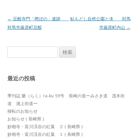
投
←
豆酘寺門「樫ぽの」遺跡
鮎もどし自然公園と滝 対馬
稿
対馬市厳原町豆酘
市厳原町内山
→
ナ
ビ
検
ゲ
索:
ー
シ
最近の投稿
ョ
ン
季刊誌 樂（らく）ra-ku 59号 長崎の道ーみさき道 茂木街
道 浦上街道ー
移転のお知らせ
お知らせ ( 長崎県 )
妙相寺・富川渓谷の紅葉 ２ ( 長崎県 )
妙相寺・富川渓谷の紅葉 １ ( 長崎県 )