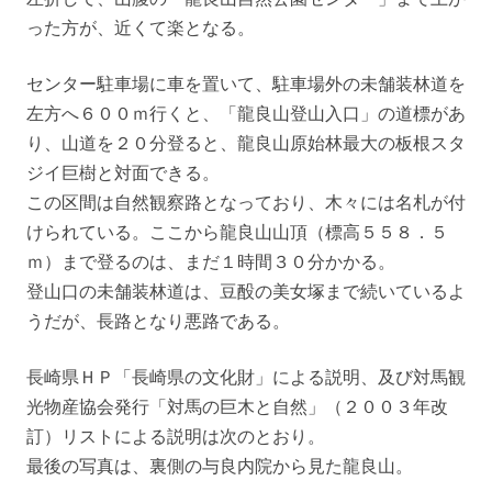
った方が、近くて楽となる。
センター駐車場に車を置いて、駐車場外の未舗装林道を
左方へ６００ｍ行くと、「龍良山登山入口」の道標があ
り、山道を２０分登ると、龍良山原始林最大の板根スタ
ジイ巨樹と対面できる。
この区間は自然観察路となっており、木々には名札が付
けられている。ここから龍良山山頂（標高５５８．５
ｍ）まで登るのは、まだ１時間３０分かかる。
登山口の未舗装林道は、豆酘の美女塚まで続いているよ
うだが、長路となり悪路である。
長崎県ＨＰ「長崎県の文化財」による説明、及び対馬観
光物産協会発行「対馬の巨木と自然」（２００３年改
訂）リストによる説明は次のとおり。
最後の写真は、裏側の与良内院から見た龍良山。