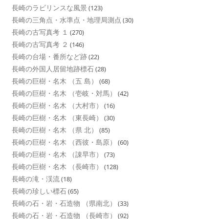
長崎のラビリンスな風景
(123)
長崎の三角点・水準点・地理局測点
(30)
長崎の古写真考 １
(270)
長崎の古写真考 ２
(146)
長崎の台場・番所など跡
(22)
長崎の外国人居留地跡標石
(28)
長崎の巨樹・名木 （五 島）
(68)
長崎の巨樹・名木 （壱岐・対馬）
(42)
長崎の巨樹・名木 （大村市）
(16)
長崎の巨樹・名木 （東長崎）
(30)
長崎の巨樹・名木 （県 北）
(85)
長崎の巨樹・名木 （西彼・島原）
(60)
長崎の巨樹・名木 （諌早市）
(73)
長崎の巨樹・名木 （長崎市）
(128)
長崎の滝・渓流
(18)
長崎の珍しい標石
(65)
長崎の石・岩・石造物 （県南北）
(33)
長崎の石・岩・石造物 （長崎市）
(92)