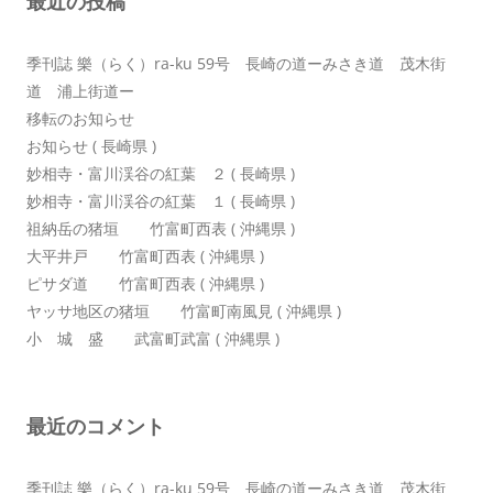
最近の投稿
ン
季刊誌 樂（らく）ra-ku 59号 長崎の道ーみさき道 茂木街
道 浦上街道ー
移転のお知らせ
お知らせ ( 長崎県 )
妙相寺・富川渓谷の紅葉 ２ ( 長崎県 )
妙相寺・富川渓谷の紅葉 １ ( 長崎県 )
祖納岳の猪垣 竹富町西表 ( 沖縄県 )
大平井戸 竹富町西表 ( 沖縄県 )
ピサダ道 竹富町西表 ( 沖縄県 )
ヤッサ地区の猪垣 竹富町南風見 ( 沖縄県 )
小 城 盛 武富町武富 ( 沖縄県 )
最近のコメント
季刊誌 樂（らく）ra-ku 59号 長崎の道ーみさき道 茂木街