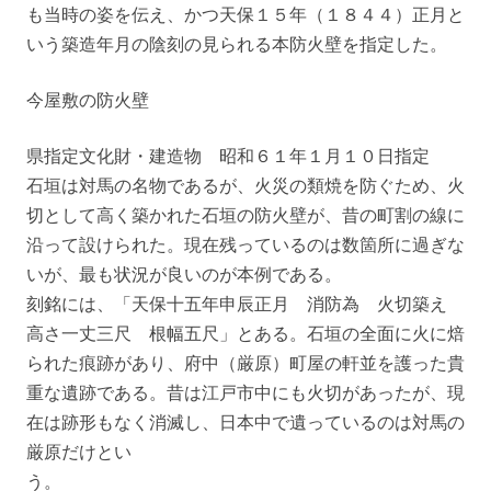
も当時の姿を伝え、かつ天保１５年（１８４４）正月と
いう築造年月の陰刻の見られる本防火壁を指定した。
今屋敷の防火壁
県指定文化財・建造物 昭和６１年１月１０日指定
石垣は対馬の名物であるが、火災の類焼を防ぐため、火
切として高く築かれた石垣の防火壁が、昔の町割の線に
沿って設けられた。現在残っているのは数箇所に過ぎな
いが、最も状況が良いのが本例である。
刻銘には、「天保十五年申辰正月 消防為 火切築え
高さ一丈三尺 根幅五尺」とある。石垣の全面に火に焙
られた痕跡があり、府中（厳原）町屋の軒並を護った貴
重な遺跡である。昔は江戸市中にも火切があったが、現
在は跡形もなく消滅し、日本中で遺っているのは対馬の
厳原だけとい
う。