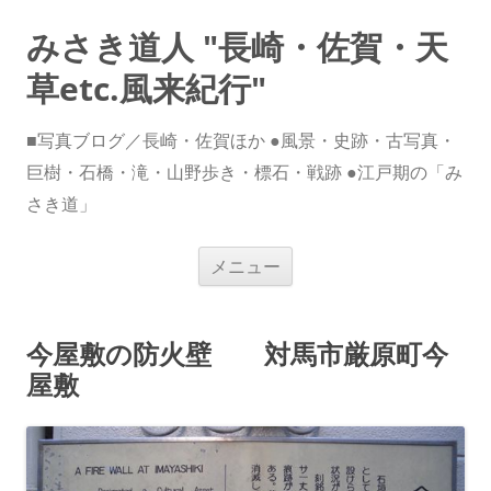
みさき道人 "長崎・佐賀・天
草etc.風来紀行"
■写真ブログ／長崎・佐賀ほか ●風景・史跡・古写真・
巨樹・石橋・滝・山野歩き・標石・戦跡 ●江戸期の「み
さき道」
コ
メニュー
ン
テ
ン
ツ
へ
今屋敷の防火壁 対馬市厳原町今
ス
キ
屋敷
ッ
プ