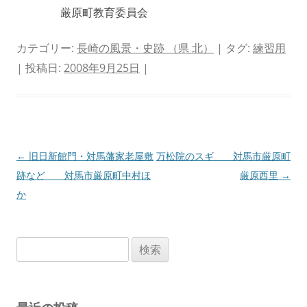
厳原町教育委員会
カテゴリー:
長崎の風景・史跡 （県 北）
| タグ:
練習用
| 投稿日:
2008年9月25日
|
投
←
旧日新館門・対馬藩家老屋敷
万松院のスギ 対馬市厳原町
稿
跡など 対馬市厳原町中村ほ
厳原西里
→
ナ
か
ビ
ゲ
検
ー
索:
シ
ョ