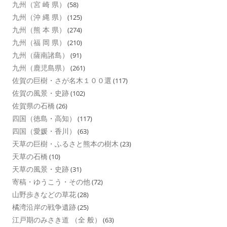
九州（宮 崎 県）
(58)
九州（沖 縄 県）
(125)
九州（熊 本 県）
(274)
九州（福 岡 県）
(210)
九州（薩南諸島）
(91)
九州（鹿児島県）
(261)
佐賀の巨樹・さが名木１００選
(117)
佐賀の風景・史跡
(102)
佐賀県の石橋
(26)
四国（徳島・高知）
(117)
四国（愛媛・香川）
(63)
天草の巨樹・ふるさと熊本の樹木
(23)
天草の石橋
(10)
天草の風景・史跡
(31)
寄稿・ゆうこう・その他
(72)
山野歩きなどの草花
(28)
橘湾沿岸の戦争遺跡
(25)
江戸期のみさき道 （全 般）
(63)