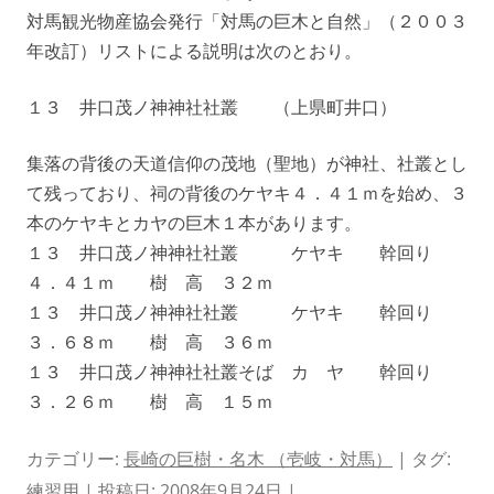
対馬観光物産協会発行「対馬の巨木と自然」（２００３
年改訂）リストによる説明は次のとおり。
１３ 井口茂ノ神神社社叢 （上県町井口）
集落の背後の天道信仰の茂地（聖地）が神社、社叢とし
て残っており、祠の背後のケヤキ４．４１ｍを始め、３
本のケヤキとカヤの巨木１本があります。
１３ 井口茂ノ神神社社叢 ケヤキ 幹回り
４．４１ｍ 樹 高 ３２ｍ
１３ 井口茂ノ神神社社叢 ケヤキ 幹回り
３．６８ｍ 樹 高 ３６ｍ
１３ 井口茂ノ神神社社叢そば カ ヤ 幹回り
３．２６ｍ 樹 高 １５ｍ
カテゴリー:
長崎の巨樹・名木 （壱岐・対馬）
| タグ:
練習用
| 投稿日:
2008年9月24日
|