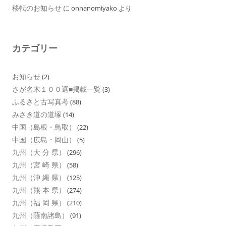
移転のお知らせ
に
onnanomiyako
より
カテゴリー
お知らせ
(2)
さが名木１００選■掲載一覧
(3)
ふるさと古写真考
(88)
みさき道の道塚
(14)
中国（島根・鳥取）
(22)
中国（広島・岡山）
(5)
九州（大 分 県）
(296)
九州（宮 崎 県）
(58)
九州（沖 縄 県）
(125)
九州（熊 本 県）
(274)
九州（福 岡 県）
(210)
九州（薩南諸島）
(91)