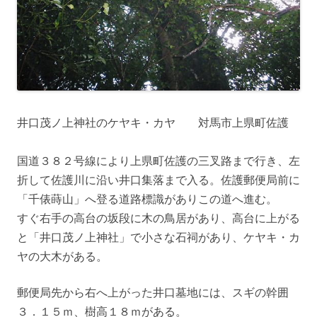
井口茂ノ上神社のケヤキ・カヤ 対馬市上県町佐護
国道３８２号線により上県町佐護の三叉路まで行き、左
折して佐護川に沿い井口集落まで入る。佐護郵便局前に
「千俵蒔山」へ登る道路標識がありこの道へ進む。
すぐ右手の高台の坂段に木の鳥居があり、高台に上がる
と「井口茂ノ上神社」で小さな石祠があり、ケヤキ・カ
ヤの大木がある。
郵便局先から右へ上がった井口墓地には、スギの幹囲
３．１５ｍ、樹高１８ｍがある。