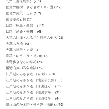
九州（鹿児島県）
(261)
佐賀の巨樹・さが名木１００選
(117)
佐賀の風景・史跡
(102)
佐賀県の石橋
(26)
四国（徳島・高知）
(117)
四国（愛媛・香川）
(63)
天草の巨樹・ふるさと熊本の樹木
(23)
天草の石橋
(10)
天草の風景・史跡
(31)
寄稿・ゆうこう・その他
(72)
山野歩きなどの草花
(28)
橘湾沿岸の戦争遺跡
(25)
江戸期のみさき道 （全 般）
(63)
江戸期のみさき道 （地図研究集）
(8)
江戸期のみさき道 （帰路ほか）
(12)
江戸期のみさき道 （往路前半）
(31)
江戸期のみさき道 （往路後半）
(44)
烽火山のかま跡・番所道・南畝石
(16)