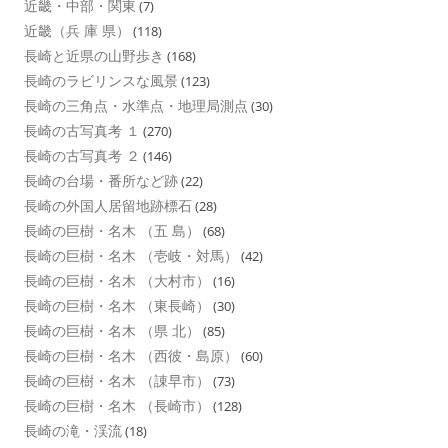
近畿・中部・関東
(7)
近畿（兵 庫 県）
(118)
長崎と近県の山野歩き
(168)
長崎のラビリンスな風景
(123)
長崎の三角点・水準点・地理局測点
(30)
長崎の古写真考 １
(270)
長崎の古写真考 ２
(146)
長崎の台場・番所など跡
(22)
長崎の外国人居留地跡標石
(28)
長崎の巨樹・名木 （五 島）
(68)
長崎の巨樹・名木 （壱岐・対馬）
(42)
長崎の巨樹・名木 （大村市）
(16)
長崎の巨樹・名木 （東長崎）
(30)
長崎の巨樹・名木 （県 北）
(85)
長崎の巨樹・名木 （西彼・島原）
(60)
長崎の巨樹・名木 （諌早市）
(73)
長崎の巨樹・名木 （長崎市）
(128)
長崎の滝・渓流
(18)