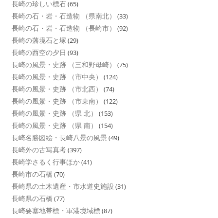
長崎の珍しい標石
(65)
長崎の石・岩・石造物 （県南北）
(33)
長崎の石・岩・石造物 （長崎市）
(92)
長崎の藩境石と塚
(29)
長崎の西空の夕日
(93)
長崎の風景・史跡 （三和野母崎）
(75)
長崎の風景・史跡 （市中央）
(124)
長崎の風景・史跡 （市北西）
(74)
長崎の風景・史跡 （市東南）
(122)
長崎の風景・史跡 （県 北）
(153)
長崎の風景・史跡 （県 南）
(154)
長崎名勝図絵・長崎八景の風景
(49)
長崎外の古写真考
(397)
長崎学さるく行事ほか
(41)
長崎市の石橋
(70)
長崎県の土木遺産・市水道史施設
(31)
長崎県の石橋
(77)
長崎要塞地帯標・軍港境域標
(87)