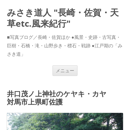
みさき道人 "長崎・佐賀・天
草etc.風来紀行"
■写真ブログ／長崎・佐賀ほか ●風景・史跡・古写真・
巨樹・石橋・滝・山野歩き・標石・戦跡 ●江戸期の「み
さき道」
コ
メニュー
ン
テ
ン
ツ
へ
井口茂ノ上神社のケヤキ・カヤ
ス
キ
対馬市上県町佐護
ッ
プ