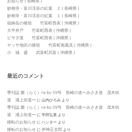
お知らせ ( 長崎県 )
妙相寺・富川渓谷の紅葉 ２ ( 長崎県 )
妙相寺・富川渓谷の紅葉 １ ( 長崎県 )
祖納岳の猪垣 竹富町西表 ( 沖縄県 )
大平井戸 竹富町西表 ( 沖縄県 )
ピサダ道 竹富町西表 ( 沖縄県 )
ヤッサ地区の猪垣 竹富町南風見 ( 沖縄県 )
小 城 盛 武富町武富 ( 沖縄県 )
最近のコメント
季刊誌 樂（らく）ra-ku 59号 長崎の道ーみさき道 茂木街
道 浦上街道ー
に
山内ひろみ
より
季刊誌 樂（らく）ra-ku 59号 長崎の道ーみさき道 茂木街
道 浦上街道ー
に
半田弘美
より
移転のお知らせ
に
ハンター
より
移転のお知らせ
伊神正太郎
に
より