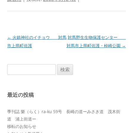
投
←
火鎮神社のイチョウ 対馬
対馬野生生物保護センター
稿
市上県町佐護
対馬市上県町佐護・棹崎公園
→
ナ
ビ
検
ゲ
索:
ー
シ
最近の投稿
ョ
ン
季刊誌 樂（らく）ra-ku 59号 長崎の道ーみさき道 茂木街
道 浦上街道ー
移転のお知らせ