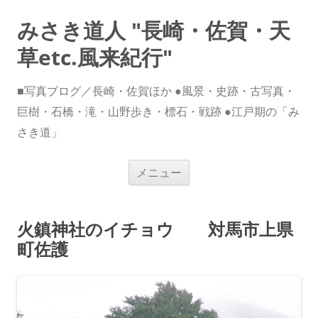
みさき道人 "長崎・佐賀・天
草etc.風来紀行"
■写真ブログ／長崎・佐賀ほか ●風景・史跡・古写真・
巨樹・石橋・滝・山野歩き・標石・戦跡 ●江戸期の「み
さき道」
コ
メニュー
ン
テ
ン
ツ
へ
火鎮神社のイチョウ 対馬市上県
ス
キ
町佐護
ッ
プ