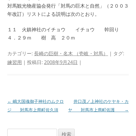
対馬観光物産協会発行「対馬の巨木と自然」（２００３
年改訂）リストによる説明は次のとおり。
１１ 火鎮神社のイチョウ イチョウ 幹回り
４．２９ｍ 樹 高 ２０ｍ
カテゴリー:
長崎の巨樹・名木 （壱岐・対馬）
| タグ:
練習用
| 投稿日:
2008年9月24日
|
投
←
嶋大国魂御子神社のムクロ
井口茂ノ上神社のケヤキ・カ
稿
ジ 対馬市上県町佐久須
ヤ 対馬市上県町佐護
→
ナ
ビ
検
ゲ