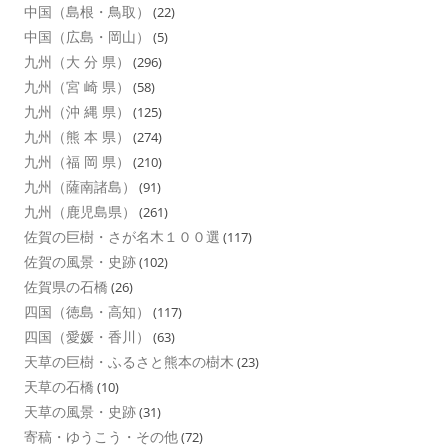
中国（島根・鳥取）
(22)
中国（広島・岡山）
(5)
九州（大 分 県）
(296)
九州（宮 崎 県）
(58)
九州（沖 縄 県）
(125)
九州（熊 本 県）
(274)
九州（福 岡 県）
(210)
九州（薩南諸島）
(91)
九州（鹿児島県）
(261)
佐賀の巨樹・さが名木１００選
(117)
佐賀の風景・史跡
(102)
佐賀県の石橋
(26)
四国（徳島・高知）
(117)
四国（愛媛・香川）
(63)
天草の巨樹・ふるさと熊本の樹木
(23)
天草の石橋
(10)
天草の風景・史跡
(31)
寄稿・ゆうこう・その他
(72)