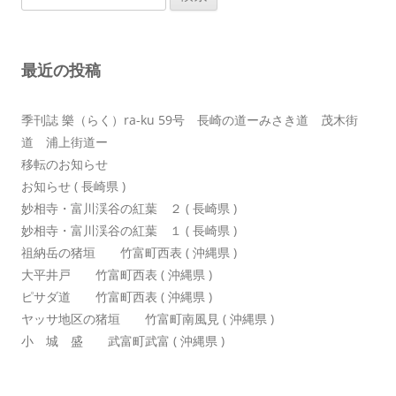
索:
ー
シ
最近の投稿
ョ
ン
季刊誌 樂（らく）ra-ku 59号 長崎の道ーみさき道 茂木街
道 浦上街道ー
移転のお知らせ
お知らせ ( 長崎県 )
妙相寺・富川渓谷の紅葉 ２ ( 長崎県 )
妙相寺・富川渓谷の紅葉 １ ( 長崎県 )
祖納岳の猪垣 竹富町西表 ( 沖縄県 )
大平井戸 竹富町西表 ( 沖縄県 )
ピサダ道 竹富町西表 ( 沖縄県 )
ヤッサ地区の猪垣 竹富町南風見 ( 沖縄県 )
小 城 盛 武富町武富 ( 沖縄県 )