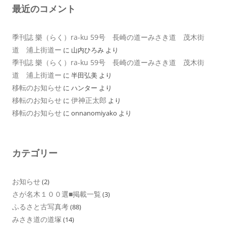
最近のコメント
季刊誌 樂（らく）ra-ku 59号 長崎の道ーみさき道 茂木街
道 浦上街道ー
に
山内ひろみ
より
季刊誌 樂（らく）ra-ku 59号 長崎の道ーみさき道 茂木街
道 浦上街道ー
に
半田弘美
より
移転のお知らせ
に
ハンター
より
移転のお知らせ
伊神正太郎
に
より
移転のお知らせ
に
onnanomiyako
より
カテゴリー
お知らせ
(2)
さが名木１００選■掲載一覧
(3)
ふるさと古写真考
(88)
みさき道の道塚
(14)