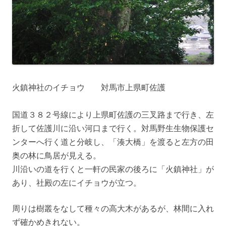
火鎮神社のイチョウ 対馬市上県町佐護
国道３８２号線により上県町佐護の三叉路まで行き、左
折して佐護川に沿い河口まで行く。対馬野生生物保護セ
ンターへ行く道と分岐し、「湊大橋」を渡ると左方の田
奥の林に鳥居が見える。
川沿いの道を行くと一軒の民家の後ろに「火鎮神社」が
あり、社殿の左にイチョウが立つ。
周りは樹叢をなして種々の高大木があるが、林間に入れ
ず確かめきれない。