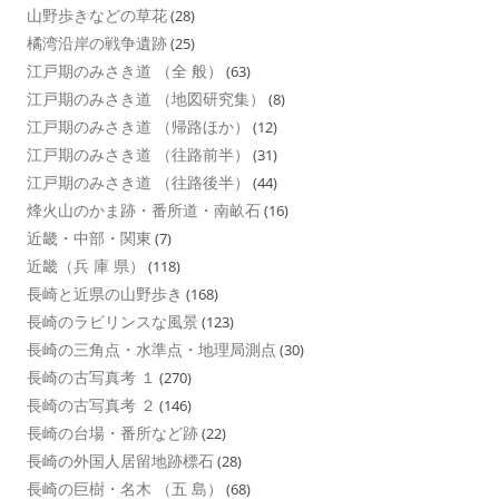
山野歩きなどの草花
(28)
橘湾沿岸の戦争遺跡
(25)
江戸期のみさき道 （全 般）
(63)
江戸期のみさき道 （地図研究集）
(8)
江戸期のみさき道 （帰路ほか）
(12)
江戸期のみさき道 （往路前半）
(31)
江戸期のみさき道 （往路後半）
(44)
烽火山のかま跡・番所道・南畝石
(16)
近畿・中部・関東
(7)
近畿（兵 庫 県）
(118)
長崎と近県の山野歩き
(168)
長崎のラビリンスな風景
(123)
長崎の三角点・水準点・地理局測点
(30)
長崎の古写真考 １
(270)
長崎の古写真考 ２
(146)
長崎の台場・番所など跡
(22)
長崎の外国人居留地跡標石
(28)
長崎の巨樹・名木 （五 島）
(68)