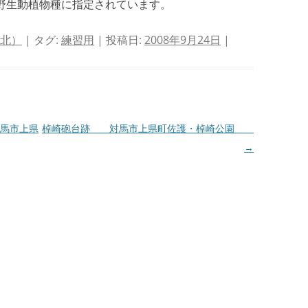
野生動植物種に指定されています。
 北）
| タグ:
練習用
| 投稿日:
2008年9月24日
|
馬市上県
棹崎砲台跡 対馬市上県町佐護・棹崎公園
→