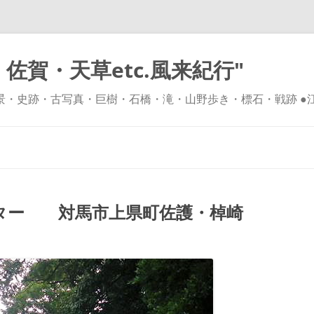
佐賀・天草etc.風来紀行"
風景・史跡・古写真・巨樹・石橋・滝・山野歩き・標石・戦跡 ●
コ
ン
テ
ン
ツ
へ
ス
キ
ター 対馬市上県町佐護・棹崎
ッ
プ