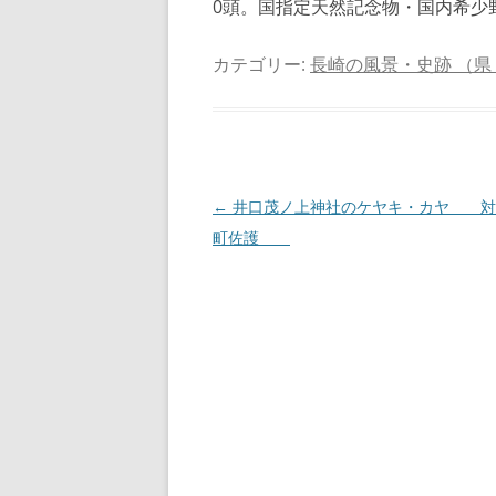
0頭。国指定天然記念物・国内希少
カテゴリー:
長崎の風景・史跡 （県
投
←
井口茂ノ上神社のケヤキ・カヤ 対
稿
町佐護
ナ
ビ
ゲ
ー
シ
ョ
ン