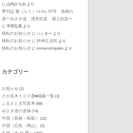
に
山内ひろみ
より
季刊誌 樂（らく）ra-ku 59号 長崎の
道ーみさき道 茂木街道 浦上街道ー
に
半田弘美
より
移転のお知らせ
に
ハンター
より
移転のお知らせ
伊神正太郎
に
より
移転のお知らせ
に
onnanomiyako
より
カテゴリー
お知らせ
(2)
さが名木１００選■掲載一覧
(3)
ふるさと古写真考
(88)
みさき道の道塚
(14)
中国（島根・鳥取）
(22)
中国（広島・岡山）
(5)
九州（大 分 県）