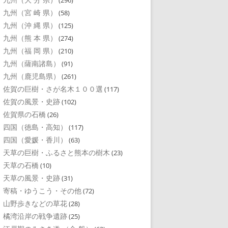
(296)
九州（宮 崎 県）
(58)
九州（沖 縄 県）
(125)
九州（熊 本 県）
(274)
九州（福 岡 県）
(210)
九州（薩南諸島）
(91)
九州（鹿児島県）
(261)
佐賀の巨樹・さが名木１００選
(117)
佐賀の風景・史跡
(102)
佐賀県の石橋
(26)
四国（徳島・高知）
(117)
四国（愛媛・香川）
(63)
天草の巨樹・ふるさと熊本の樹木
(23)
天草の石橋
(10)
天草の風景・史跡
(31)
寄稿・ゆうこう・その他
(72)
山野歩きなどの草花
(28)
橘湾沿岸の戦争遺跡
(25)