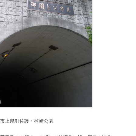
市上県町佐護・棹崎公園