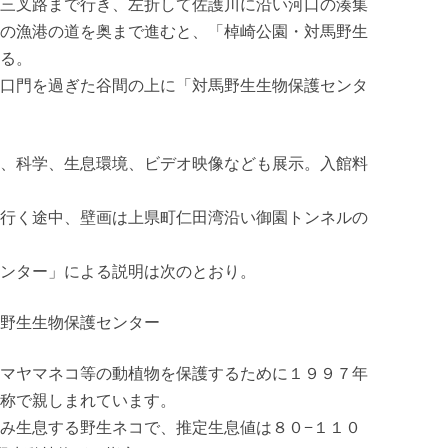
三叉路まで行き、左折して佐護川に沿い河口の湊集
の漁港の道を奥まで進むと、「棹崎公園・対馬野生
る。
口門を過ぎた谷間の上に「対馬野生生物保護センタ
、科学、生息環境、ビデオ映像なども展示。入館料
行く途中、壁画は上県町仁田湾沿い御園トンネルの
ンター」による説明は次のとおり。
野生生物保護センター
マヤマネコ等の動植物を保護するために１９９７年
称で親しまれています。
み生息する野生ネコで、推定生息値は８０−１１０