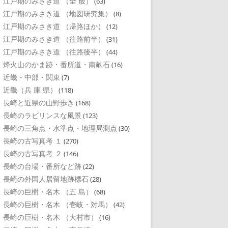
江戸期のみさき道 （全 般）
(63)
江戸期のみさき道 （地図研究集）
(8)
江戸期のみさき道 （帰路ほか）
(12)
江戸期のみさき道 （往路前半）
(31)
江戸期のみさき道 （往路後半）
(44)
烽火山のかま跡・番所道・南畝石
(16)
近畿・中部・関東
(7)
近畿（兵 庫 県）
(118)
長崎と近県の山野歩き
(168)
長崎のラビリンスな風景
(123)
長崎の三角点・水準点・地理局測点
(30)
長崎の古写真考 １
(270)
長崎の古写真考 ２
(146)
長崎の台場・番所など跡
(22)
長崎の外国人居留地跡標石
(28)
長崎の巨樹・名木 （五 島）
(68)
長崎の巨樹・名木 （壱岐・対馬）
(42)
長崎の巨樹・名木 （大村市）
(16)