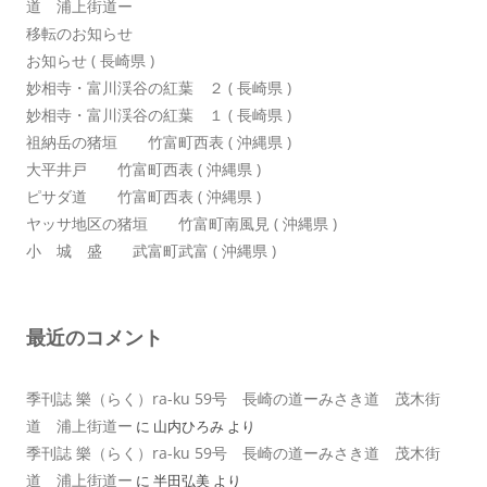
道 浦上街道ー
移転のお知らせ
お知らせ ( 長崎県 )
妙相寺・富川渓谷の紅葉 ２ ( 長崎県 )
妙相寺・富川渓谷の紅葉 １ ( 長崎県 )
祖納岳の猪垣 竹富町西表 ( 沖縄県 )
大平井戸 竹富町西表 ( 沖縄県 )
ピサダ道 竹富町西表 ( 沖縄県 )
ヤッサ地区の猪垣 竹富町南風見 ( 沖縄県 )
小 城 盛 武富町武富 ( 沖縄県 )
最近のコメント
季刊誌 樂（らく）ra-ku 59号 長崎の道ーみさき道 茂木街
道 浦上街道ー
に
山内ひろみ
より
季刊誌 樂（らく）ra-ku 59号 長崎の道ーみさき道 茂木街
道 浦上街道ー
に
半田弘美
より