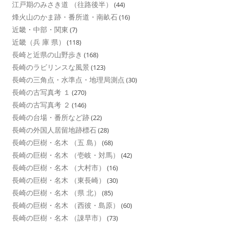
江戸期のみさき道 （往路後半）
(44)
烽火山のかま跡・番所道・南畝石
(16)
近畿・中部・関東
(7)
近畿（兵 庫 県）
(118)
長崎と近県の山野歩き
(168)
長崎のラビリンスな風景
(123)
長崎の三角点・水準点・地理局測点
(30)
長崎の古写真考 １
(270)
長崎の古写真考 ２
(146)
長崎の台場・番所など跡
(22)
長崎の外国人居留地跡標石
(28)
長崎の巨樹・名木 （五 島）
(68)
長崎の巨樹・名木 （壱岐・対馬）
(42)
長崎の巨樹・名木 （大村市）
(16)
長崎の巨樹・名木 （東長崎）
(30)
長崎の巨樹・名木 （県 北）
(85)
長崎の巨樹・名木 （西彼・島原）
(60)
長崎の巨樹・名木 （諌早市）
(73)