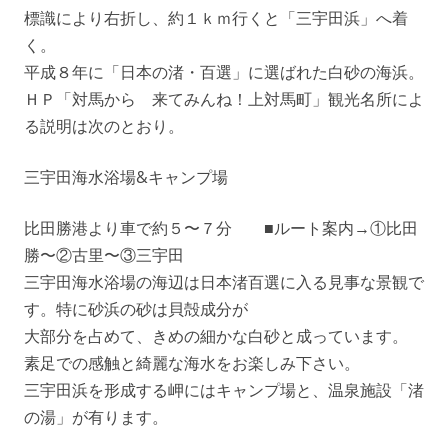
標識により右折し、約１ｋｍ行くと「三宇田浜」へ着
く。
平成８年に「日本の渚・百選」に選ばれた白砂の海浜。
ＨＰ「対馬から 来てみんね！上対馬町」観光名所によ
る説明は次のとおり。
三宇田海水浴場&キャンプ場
比田勝港より車で約５〜７分 ■ルート案内→①比田
勝〜②古里〜③三宇田
三宇田海水浴場の海辺は日本渚百選に入る見事な景観で
す。特に砂浜の砂は貝殻成分が
大部分を占めて、きめの細かな白砂と成っています。
素足での感触と綺麗な海水をお楽しみ下さい。
三宇田浜を形成する岬にはキャンプ場と、温泉施設「渚
の湯」が有ります。