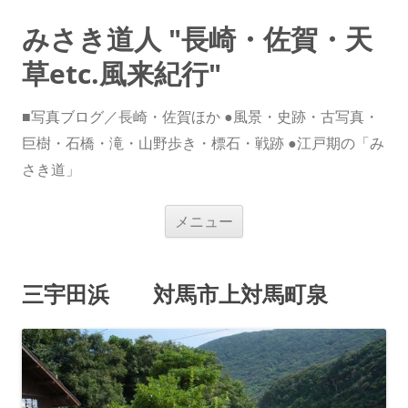
みさき道人 "長崎・佐賀・天
草etc.風来紀行"
■写真ブログ／長崎・佐賀ほか ●風景・史跡・古写真・
巨樹・石橋・滝・山野歩き・標石・戦跡 ●江戸期の「み
さき道」
コ
メニュー
ン
テ
ン
ツ
へ
三宇田浜 対馬市上対馬町泉
ス
キ
ッ
プ