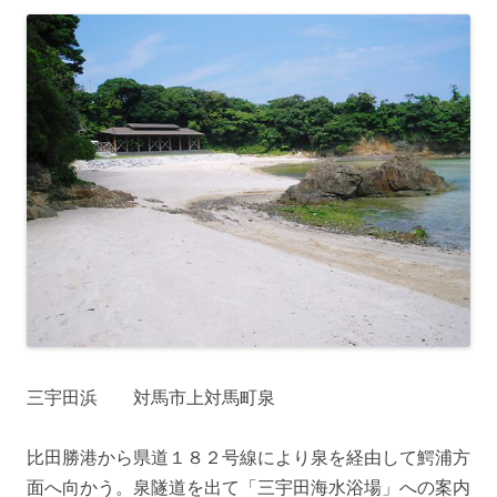
三宇田浜 対馬市上対馬町泉
比田勝港から県道１８２号線により泉を経由して鰐浦方
面へ向かう。泉隧道を出て「三宇田海水浴場」への案内