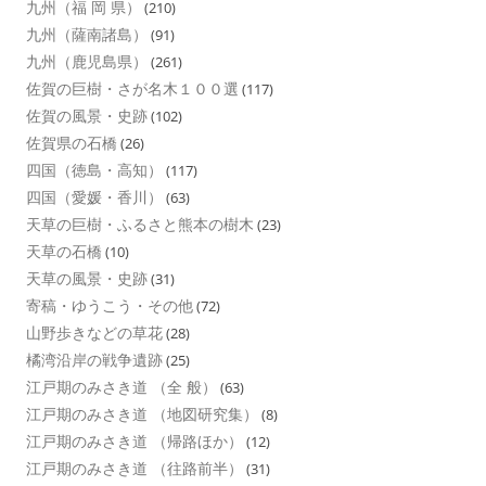
九州（福 岡 県）
(210)
九州（薩南諸島）
(91)
九州（鹿児島県）
(261)
佐賀の巨樹・さが名木１００選
(117)
佐賀の風景・史跡
(102)
佐賀県の石橋
(26)
四国（徳島・高知）
(117)
四国（愛媛・香川）
(63)
天草の巨樹・ふるさと熊本の樹木
(23)
天草の石橋
(10)
天草の風景・史跡
(31)
寄稿・ゆうこう・その他
(72)
山野歩きなどの草花
(28)
橘湾沿岸の戦争遺跡
(25)
江戸期のみさき道 （全 般）
(63)
江戸期のみさき道 （地図研究集）
(8)
江戸期のみさき道 （帰路ほか）
(12)
江戸期のみさき道 （往路前半）
(31)