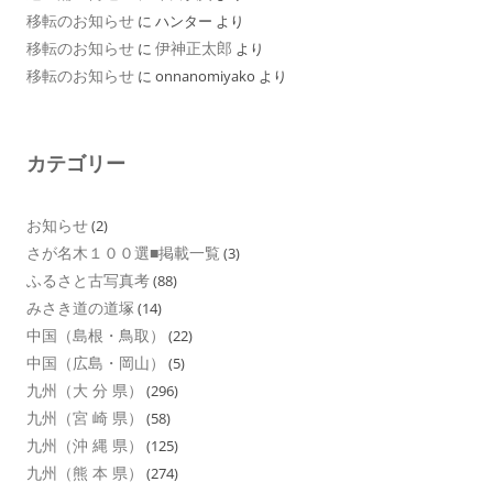
移転のお知らせ
に
ハンター
より
移転のお知らせ
伊神正太郎
に
より
移転のお知らせ
に
onnanomiyako
より
カテゴリー
お知らせ
(2)
さが名木１００選■掲載一覧
(3)
ふるさと古写真考
(88)
みさき道の道塚
(14)
中国（島根・鳥取）
(22)
中国（広島・岡山）
(5)
九州（大 分 県）
(296)
九州（宮 崎 県）
(58)
九州（沖 縄 県）
(125)
九州（熊 本 県）
(274)