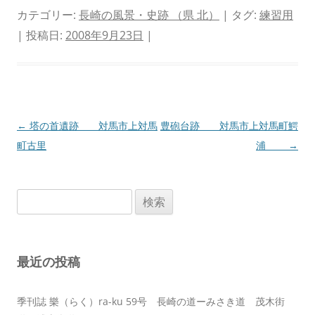
カテゴリー:
長崎の風景・史跡 （県 北）
| タグ:
練習用
| 投稿日:
2008年9月23日
|
投
←
塔の首遺跡 対馬市上対馬
豊砲台跡 対馬市上対馬町鰐
稿
町古里
浦
→
ナ
ビ
検
ゲ
索:
ー
シ
最近の投稿
ョ
ン
季刊誌 樂（らく）ra-ku 59号 長崎の道ーみさき道 茂木街