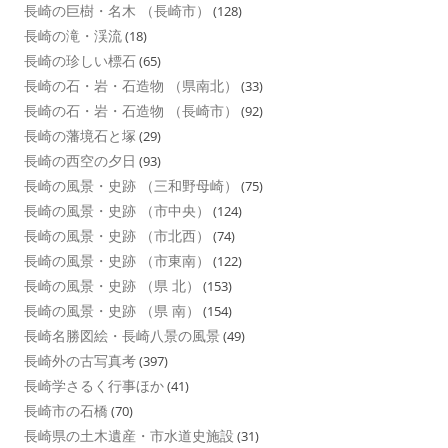
長崎の巨樹・名木 （長崎市）
(128)
長崎の滝・渓流
(18)
長崎の珍しい標石
(65)
長崎の石・岩・石造物 （県南北）
(33)
長崎の石・岩・石造物 （長崎市）
(92)
長崎の藩境石と塚
(29)
長崎の西空の夕日
(93)
長崎の風景・史跡 （三和野母崎）
(75)
長崎の風景・史跡 （市中央）
(124)
長崎の風景・史跡 （市北西）
(74)
長崎の風景・史跡 （市東南）
(122)
長崎の風景・史跡 （県 北）
(153)
長崎の風景・史跡 （県 南）
(154)
長崎名勝図絵・長崎八景の風景
(49)
長崎外の古写真考
(397)
長崎学さるく行事ほか
(41)
長崎市の石橋
(70)
長崎県の土木遺産・市水道史施設
(31)